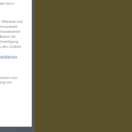
den Sie in
er Webseite und
 Vorauswahl
sonalisierter
Button Ihr
Einwilligung
zu den Cookies
.
zerklärung
.
eichern von
sung von