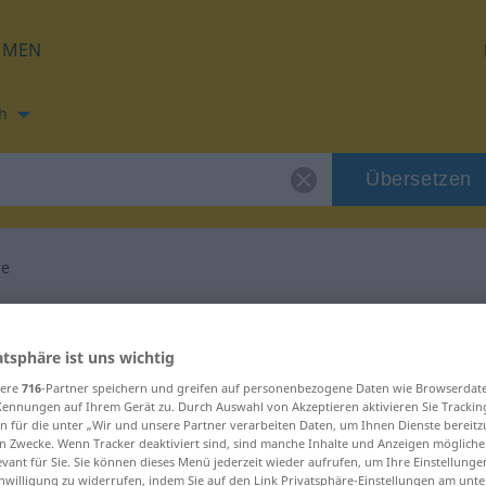
HMEN
h
Übersetzen
ge
ung für "Gepränge"
atsphäre ist uns wichtig
etzung
sere
716
-Partner speichern und greifen auf personenbezogene Daten wie Browserdat
Kennungen auf Ihrem Gerät zu. Durch Auswahl von Akzeptieren aktivieren Sie Trackin
n für die unter „Wir und unsere Partner verarbeiten Daten, um Ihnen Dienste bereitz
n Zwecke. Wenn Tracker deaktiviert sind, sind manche Inhalte und Anzeigen mögliche
evant für Sie. Sie können dieses Menü jederzeit wieder aufrufen, um Ihre Einstellung
inwilligung zu widerrufen, indem Sie auf den Link Privatsphäre-Einstellungen am unt