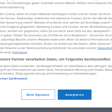
cken. Ihre Einstellungen gelten innerhalb unseres Website. Weitere Informationen fin
enschutzerklärung.
en Cookies, damit Sie unsere Webseite bestmöglich nutzen und wir besser mit Ihnen
en können. Notwendige, funktionale und statistische Cookies, die für den Betrieb d
tippen)
ischen Auswertung unserer Webseite erforderlich sind, werden auf Grundlage unserer
hrem Endgerät gespeichert. Marketing-Cookies und Cookies, die der Bereitstellung per
nen, werden nur gespeichert, wenn Sie uns durch einen Klick auf den „Akzeptieren“-
nis geben. Klicken Sie ansonsten auf „Fortfahren ohne Akzeptieren“. Sie können Ihre 
ür zukünftige Besuche unserer Webseite widerrufen. Wenn Sie weitere Informationen 
assungsmöglichkeiten möchten, klicken Sie einfach auf den Button „Mehr Optionen“
de Hinweise zu der Datenverarbeitung entnehmen Sie ansonsten unserer
Datenschut
 Sie unser
Impressum
.
Gepränge
unsere Partner verarbeiten Daten, um Folgendes bereitzustellen:
ocation-Daten verwenden. Geräteeigenschaften zur Identifikation aktiv abfragen. Sp
griff auf Informationen auf einem Gerät. Personalisierte Werbung und Inhalte, Mes
Gepränge
 Inhalten, Zielgruppenforschung und Entwicklung von Dienstleistungen.
artner (Lieferanten)
Gepränge
Mehr Optionen
Akzeptieren