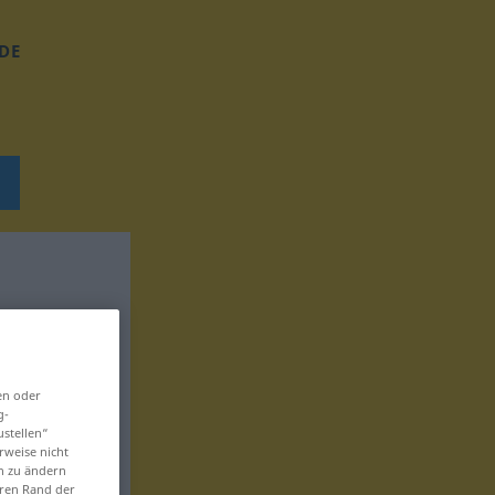
DE
en oder
g-
ustellen“
rweise nicht
en zu ändern
eren Rand der