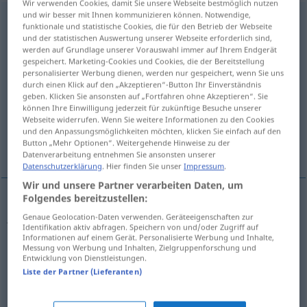
Wir verwenden Cookies, damit Sie unsere Webseite bestmöglich nutzen
und wir besser mit Ihnen kommunizieren können. Notwendige,
Prasserei
f
<
Prasserei
;
Prassereien
>
funktionale und statistische Cookies, die für den Betrieb der Webseite
und der statistischen Auswertung unserer Webseite erforderlich sind,
Übersicht aller Übersetzungen
werden auf Grundlage unserer Vorauswahl immer auf Ihrem Endgerät
gespeichert. Marketing-Cookies und Cookies, die der Bereitstellung
(Für mehr Details die Übersetzung anklicken/antippen)
personalisierter Werbung dienen, werden nur gespeichert, wenn Sie uns
durch einen Klick auf den „Akzeptieren“-Button Ihr Einverständnis
joyeuse vie, dissipation, bringue, gueuleton,
geben. Klicken Sie ansonsten auf „Fortfahren ohne Akzeptieren“. Sie
bombe
können Ihre Einwilligung jederzeit für zukünftige Besuche unserer
Webseite widerrufen. Wenn Sie weitere Informationen zu den Cookies
und den Anpassungsmöglichkeiten möchten, klicken Sie einfach auf den
Button „Mehr Optionen“. Weitergehende Hinweise zu der
ripaille
Datenverarbeitung entnehmen Sie ansonsten unserer
Datenschutzerklärung
. Hier finden Sie unser
Impressum
.
Wir und unsere Partner verarbeiten Daten, um
Folgendes bereitzustellen:
joyeuse
vie
Prasserei
Genaue Geolocation-Daten verwenden. Geräteeigenschaften zur
Identifikation aktiv abfragen. Speichern von und/oder Zugriff auf
Informationen auf einem Gerät. Personalisierte Werbung und Inhalte,
dissipation
f
Prasserei
Messung von Werbung und Inhalten, Zielgruppenforschung und
Entwicklung von Dienstleistungen.
Liste der Partner (Lieferanten)
bringue
f
Prasserei
UMG