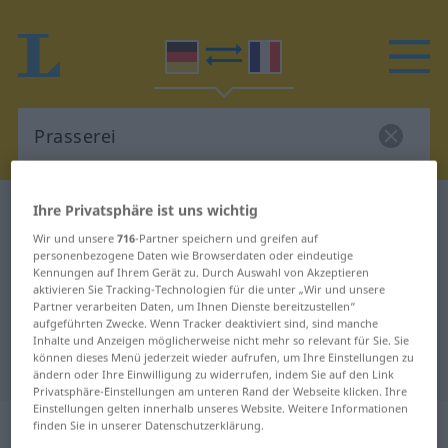
Ihre Privatsphäre ist uns wichtig
Deutsch-Französisch Wörterbuch
Prasserei
Deutsch-Französisch Übersetzung
Wir und unsere
716
-Partner speichern und greifen auf
personenbezogene Daten wie Browserdaten oder eindeutige
für "Prasserei"
Kennungen auf Ihrem Gerät zu. Durch Auswahl von Akzeptieren
aktivieren Sie Tracking-Technologien für die unter „Wir und unsere
Partner verarbeiten Daten, um Ihnen Dienste bereitzustellen“
aufgeführten Zwecke. Wenn Tracker deaktiviert sind, sind manche
"Prasserei" Französisch
Inhalte und Anzeigen möglicherweise nicht mehr so relevant für Sie. Sie
können dieses Menü jederzeit wieder aufrufen, um Ihre Einstellungen zu
Übersetzung
ändern oder Ihre Einwilligung zu widerrufen, indem Sie auf den Link
Privatsphäre-Einstellungen am unteren Rand der Webseite klicken. Ihre
Einstellungen gelten innerhalb unseres Website. Weitere Informationen
„Prasserei“
: Femininum
finden Sie in unserer Datenschutzerklärung.