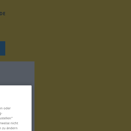
DE
en oder
g-
ustellen“
rweise nicht
en zu ändern