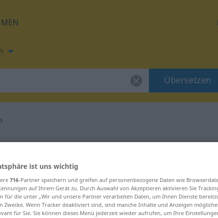
HMEN
h
Übersetzen
n
ung für "totlachen"
atsphäre ist uns wichtig
etzung
sere
716
-Partner speichern und greifen auf personenbezogene Daten wie Browserdat
Kennungen auf Ihrem Gerät zu. Durch Auswahl von Akzeptieren aktivieren Sie Trackin
n für die unter „Wir und unsere Partner verarbeiten Daten, um Ihnen Dienste bereitz
n Zwecke. Wenn Tracker deaktiviert sind, sind manche Inhalte und Anzeigen mögliche
evant für Sie. Sie können dieses Menü jederzeit wieder aufrufen, um Ihre Einstellung