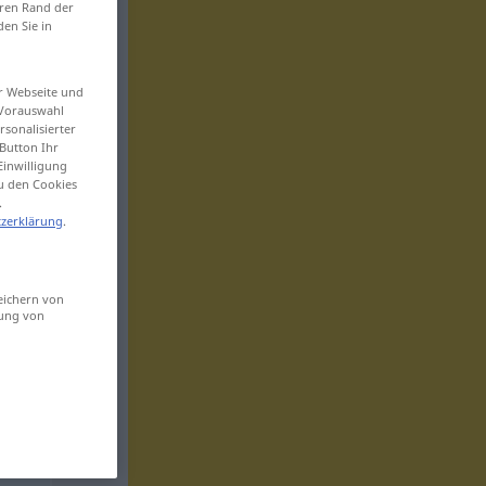
eren Rand der
den Sie in
er Webseite und
 Vorauswahl
sonalisierter
Button Ihr
Einwilligung
zu den Cookies
.
zerklärung
.
eichern von
sung von