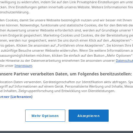
inwilligung zu widerrufen, indem Sie auf den Link Privatsphäre-Einstellungen am unt
cken. Ihre Einstellungen gelten innerhalb unseres Website. Weitere Informationen fin
enschutzerklärung.
en Cookies, damit Sie unsere Webseite bestmöglich nutzen und wir besser mit Ihnen
en können. Notwendige, funktionale und statistische Cookies, die für den Betrieb d
tippen)
ischen Auswertung unserer Webseite erforderlich sind, werden auf Grundlage unserer
hrem Endgerät gespeichert. Marketing-Cookies und Cookies, die der Bereitstellung per
gueule...
c’est à mourir...
nen, werden nur gespeichert, wenn Sie uns durch einen Klick auf den „Akzeptieren“-
nis geben. Klicken Sie ansonsten auf „Fortfahren ohne Akzeptieren“. Sie können Ihre 
ür zukünftige Besuche unserer Webseite widerrufen. Wenn Sie weitere Informationen 
assungsmöglichkeiten möchten, klicken Sie einfach auf den Button „Mehr Optionen“
de Hinweise zu der Datenverarbeitung entnehmen Sie ansonsten unserer
Datenschut
 Sie unser
Impressum
.
unsere Partner verarbeiten Daten, um Folgendes bereitzustellen:
ocation-Daten verwenden. Geräteeigenschaften zur Identifikation aktiv abfragen. Sp
sich totlachen
griff auf Informationen auf einem Gerät. Personalisierte Werbung und Inhalte, Mes
 Inhalten, Zielgruppenforschung und Entwicklung von Dienstleistungen.
artner (Lieferanten)
sich totlachen
UMG
das ist zum Totlachen
UMG
Mehr Optionen
Akzeptieren