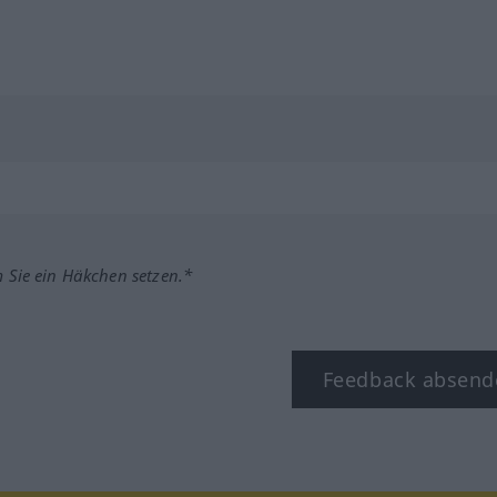
m Sie ein Häkchen setzen.*
Feedback absend