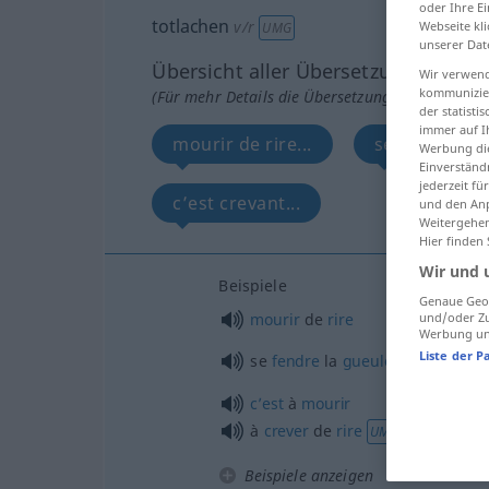
oder Ihre E
totlachen
v/r
Webseite kli
UMG
unserer Dat
Übersicht aller Übersetzungen
Wir verwend
kommunizier
(Für mehr Details die Übersetzung anklicken/an
der statist
immer auf I
mourir de rire...
se fendre la 
Werbung die
Einverständ
jederzeit f
c’est crevant...
und den Anp
Weitergehen
Hier finden
Wir und 
Beispiele
Genaue Geol
mourir
de
rire
und/oder Zu
Werbung und
Liste der P
se
fendre
la
gueule
c’est
à
mourir
à
crever
de
rire
UMG
Beispiele anzeigen