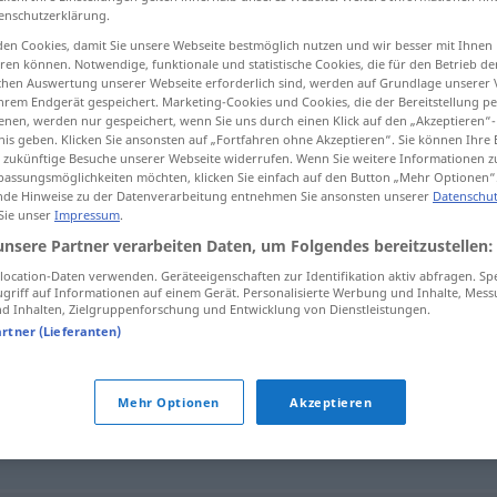
enschutzerklärung.
en Cookies, damit Sie unsere Webseite bestmöglich nutzen und wir besser mit Ihnen
en können. Notwendige, funktionale und statistische Cookies, die für den Betrieb d
ischen Auswertung unserer Webseite erforderlich sind, werden auf Grundlage unserer
tippen)
hrem Endgerät gespeichert. Marketing-Cookies und Cookies, die der Bereitstellung per
nen, werden nur gespeichert, wenn Sie uns durch einen Klick auf den „Akzeptieren“-
nis geben. Klicken Sie ansonsten auf „Fortfahren ohne Akzeptieren“. Sie können Ihre 
ür zukünftige Besuche unserer Webseite widerrufen. Wenn Sie weitere Informationen 
assungsmöglichkeiten möchten, klicken Sie einfach auf den Button „Mehr Optionen“
de Hinweise zu der Datenverarbeitung entnehmen Sie ansonsten unserer
Datenschut
 Sie unser
Impressum
.
Spielmacher
unsere Partner verarbeiten Daten, um Folgendes bereitzustellen:
SPORT
ocation-Daten verwenden. Geräteeigenschaften zur Identifikation aktiv abfragen. Sp
griff auf Informationen auf einem Gerät. Personalisierte Werbung und Inhalte, Mes
 Inhalten, Zielgruppenforschung und Entwicklung von Dienstleistungen.
r"
artner (Lieferanten)
pitzenkraft
,
Schlüsselfigur
,
Protagonist
Mehr Optionen
Akzeptieren