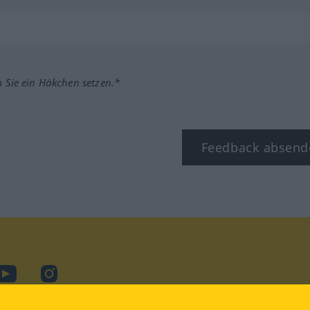
m Sie ein Häkchen setzen.*
Feedback absend
ook
YouTube
Instagram