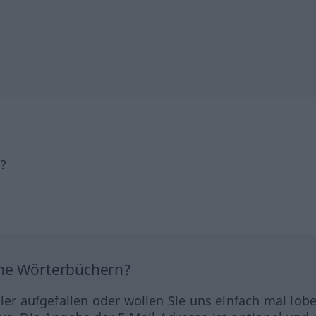
h?
ine Wörterbüchern?
hler aufgefallen oder wollen Sie uns einfach mal lob