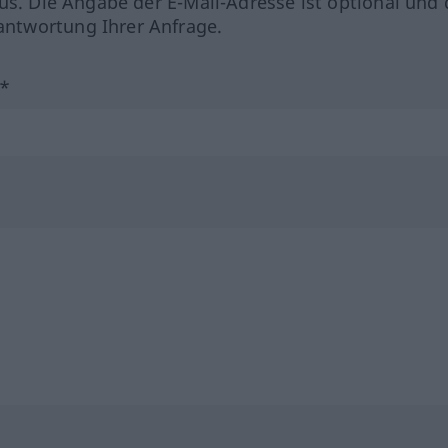
us. Die Angabe der E-Mail-Adresse ist optional und 
ntwortung Ihrer Anfrage.
?*