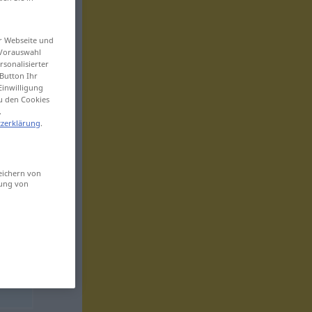
er Webseite und
 Vorauswahl
sonalisierter
Button Ihr
Einwilligung
zu den Cookies
.
zerklärung
.
eichern von
sung von