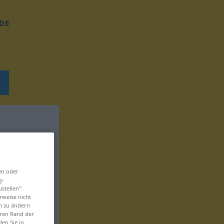
DE
en oder
g-
ustellen“
rweise nicht
en zu ändern
eren Rand der
den Sie in