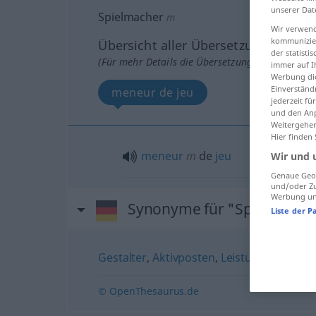
unserer Dat
Spielmacher
m
Wir verwend
kommunizier
Übersicht aller Übersetzungen
der statist
(Für mehr Details die Übersetzung anklicken/an
immer auf I
Werbung die
Einverständ
meneur de jeu
jederzeit f
und den Anp
Weitergehen
Hier finden
meneur
m
de
jeu
Wir und 
Genaue Geol
und/oder Zu
Werbung und
Synonyme für "Spielmache
Liste der P
Gestalter
,
Aktivposten
,
Leistungsträger
,
S
© OpenThesaurus.de