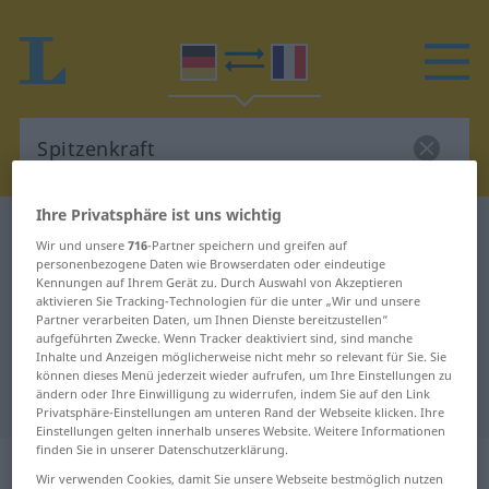
Ihre Privatsphäre ist uns wichtig
Deutsch-Französisch Wörterbuch
Spitzenkraft
Wir und unsere
716
-Partner speichern und greifen auf
Deutsch-Französisch Übersetzung
personenbezogene Daten wie Browserdaten oder eindeutige
Kennungen auf Ihrem Gerät zu. Durch Auswahl von Akzeptieren
für "Spitzenkraft"
aktivieren Sie Tracking-Technologien für die unter „Wir und unsere
Partner verarbeiten Daten, um Ihnen Dienste bereitzustellen“
aufgeführten Zwecke. Wenn Tracker deaktiviert sind, sind manche
Inhalte und Anzeigen möglicherweise nicht mehr so relevant für Sie. Sie
"Spitzenkraft" Französisch
können dieses Menü jederzeit wieder aufrufen, um Ihre Einstellungen zu
ändern oder Ihre Einwilligung zu widerrufen, indem Sie auf den Link
Übersetzung
Privatsphäre-Einstellungen am unteren Rand der Webseite klicken. Ihre
Einstellungen gelten innerhalb unseres Website. Weitere Informationen
finden Sie in unserer Datenschutzerklärung.
„Spitzenkraft“
: Femininum
Wir verwenden Cookies, damit Sie unsere Webseite bestmöglich nutzen