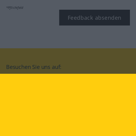
*Pflichtfeld
Feedback absenden
Besuchen Sie uns auf:
facebook
YouTube
Instagram
Langenscheidt