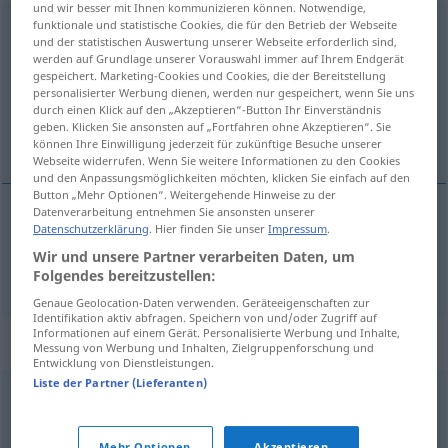
und wir besser mit Ihnen kommunizieren können. Notwendige,
funktionale und statistische Cookies, die für den Betrieb der Webseite
Spitzenkraft
f
und der statistischen Auswertung unserer Webseite erforderlich sind,
werden auf Grundlage unserer Vorauswahl immer auf Ihrem Endgerät
Übersicht aller Übersetzungen
gespeichert. Marketing-Cookies und Cookies, die der Bereitstellung
(Für mehr Details die Übersetzung anklicken/antippen)
personalisierter Werbung dienen, werden nur gespeichert, wenn Sie uns
durch einen Klick auf den „Akzeptieren“-Button Ihr Einverständnis
geben. Klicken Sie ansonsten auf „Fortfahren ohne Akzeptieren“. Sie
personne hautement qualifiée
können Ihre Einwilligung jederzeit für zukünftige Besuche unserer
Webseite widerrufen. Wenn Sie weitere Informationen zu den Cookies
und den Anpassungsmöglichkeiten möchten, klicken Sie einfach auf den
Button „Mehr Optionen“. Weitergehende Hinweise zu der
Datenverarbeitung entnehmen Sie ansonsten unserer
Datenschutzerklärung
. Hier finden Sie unser
Impressum
.
personne
hautement
qualifiée
Spitzenkraft
Wir und unsere Partner verarbeiten Daten, um
Folgendes bereitzustellen:
Genaue Geolocation-Daten verwenden. Geräteeigenschaften zur
Identifikation aktiv abfragen. Speichern von und/oder Zugriff auf
Informationen auf einem Gerät. Personalisierte Werbung und Inhalte,
Synonyme für "Spitzenkraft"
Messung von Werbung und Inhalten, Zielgruppenforschung und
Entwicklung von Dienstleistungen.
Liste der Partner (Lieferanten)
Gestalter
,
Aktivposten
,
Leistungsträger
,
Spielmacher
(Sport)
,
Schlüsselfigur
,
Protagonist
Mehr Optionen
Akzeptieren