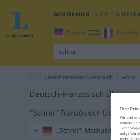
WÖRTERBUCH
SHOP
UNTERNE
Deutsch
Französisc
Deutsch-Französisch Wörterbuch
Schrei
Deutsch-Französisch Übersetzu
Ihre Priv
"Schrei" Französisch Übersetz
Wir und un
eindeutige 
Technologie
„Schrei“
: Maskulinum
aufgeführte
mehr so rel