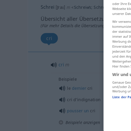
oder Ihre E
Schrei
[ʃraɪ]
m
<
Schreie̸s
;
Schreie
>
Webseite kli
unserer Dat
Übersicht aller Übersetzungen
Wir verwend
(Für mehr Details die Übersetzung anklicken/an
kommunizier
der statist
immer auf I
cri
Werbung die
Einverständ
jederzeit f
und den Anp
Weitergehen
cri
m
Hier finden
Wir und 
Beispiele
Genaue Geol
und/oder Zu
le
dernier
cri
Werbung und
Liste der P
cri d’indignation
pousser
un
cri
Beispiele anzeigen