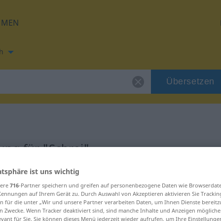
HMEN
h
Übersetzen
ng für "Schrei"
atsphäre ist uns wichtig
ung
sere
716
-Partner speichern und greifen auf personenbezogene Daten wie Browserdat
Kennungen auf Ihrem Gerät zu. Durch Auswahl von Akzeptieren aktivieren Sie Trackin
n für die unter „Wir und unsere Partner verarbeiten Daten, um Ihnen Dienste bereitz
n Zwecke. Wenn Tracker deaktiviert sind, sind manche Inhalte und Anzeigen mögliche
evant für Sie. Sie können dieses Menü jederzeit wieder aufrufen, um Ihre Einstellung