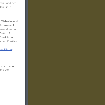
eren Rand der
den Sie in
er Webseite und
 Vorauswahl
sonalisierter
Button Ihr
Einwilligung
zu den Cookies
.
zerklärung
.
eichern von
sung von