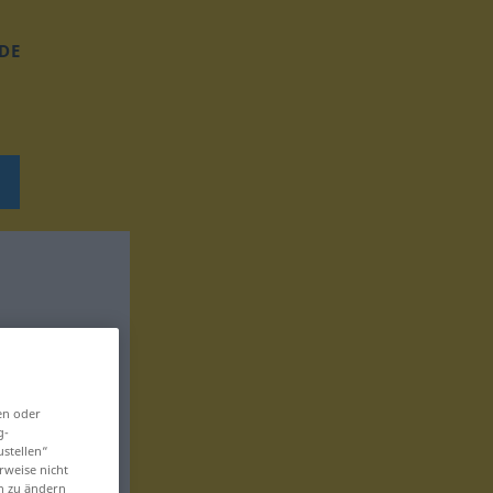
DE
en oder
g-
ustellen“
rweise nicht
en zu ändern