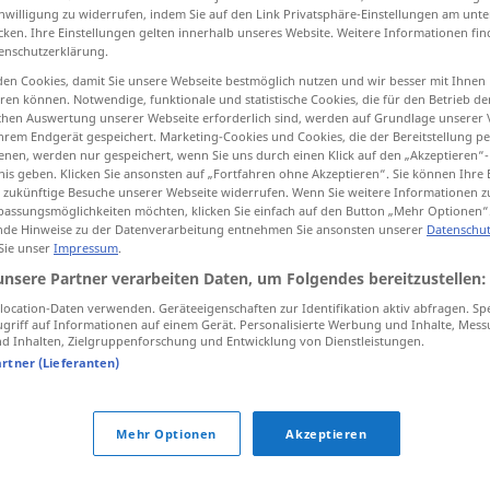
inwilligung zu widerrufen, indem Sie auf den Link Privatsphäre-Einstellungen am unt
cken. Ihre Einstellungen gelten innerhalb unseres Website. Weitere Informationen fin
enschutzerklärung.
en Cookies, damit Sie unsere Webseite bestmöglich nutzen und wir besser mit Ihnen
tippen)
en können. Notwendige, funktionale und statistische Cookies, die für den Betrieb d
ischen Auswertung unserer Webseite erforderlich sind, werden auf Grundlage unserer
hrem Endgerät gespeichert. Marketing-Cookies und Cookies, die der Bereitstellung per
nen, werden nur gespeichert, wenn Sie uns durch einen Klick auf den „Akzeptieren“-
nis geben. Klicken Sie ansonsten auf „Fortfahren ohne Akzeptieren“. Sie können Ihre 
ür zukünftige Besuche unserer Webseite widerrufen. Wenn Sie weitere Informationen 
assungsmöglichkeiten möchten, klicken Sie einfach auf den Button „Mehr Optionen“
de Hinweise zu der Datenverarbeitung entnehmen Sie ansonsten unserer
Datenschut
Schrei
 Sie unser
Impressum
.
unsere Partner verarbeiten Daten, um Folgendes bereitzustellen:
ocation-Daten verwenden. Geräteeigenschaften zur Identifikation aktiv abfragen. Sp
griff auf Informationen auf einem Gerät. Personalisierte Werbung und Inhalte, Mes
der
letzte
Schrei
UMG
FIG
 Inhalten, Zielgruppenforschung und Entwicklung von Dienstleistungen.
artner (Lieferanten)
Schrei der
Entrüstung
einen Schrei
ausstoßen
Mehr Optionen
Akzeptieren