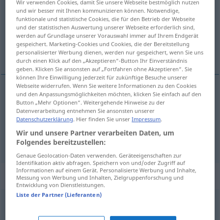
Wir verwenden Cookies, damit Sie unsere Webseite bestmöglich nutzen
und wir besser mit Ihnen kommunizieren können. Notwendige,
Übersicht aller Übersetzungen
funktionale und statistische Cookies, die für den Betrieb der Webseite
und der statistischen Auswertung unserer Webseite erforderlich sind,
(Für mehr Details die Übersetzung anklicken/antippen)
werden auf Grundlage unserer Vorauswahl immer auf Ihrem Endgerät
gespeichert. Marketing-Cookies und Cookies, die der Bereitstellung
farceuse, espiègle
personalisierter Werbung dienen, werden nur gespeichert, wenn Sie uns
durch einen Klick auf den „Akzeptieren“-Button Ihr Einverständnis
geben. Klicken Sie ansonsten auf „Fortfahren ohne Akzeptieren“. Sie
können Ihre Einwilligung jederzeit für zukünftige Besuche unserer
Webseite widerrufen. Wenn Sie weitere Informationen zu den Cookies
und den Anpassungsmöglichkeiten möchten, klicken Sie einfach auf den
farceur
, -euse
m,f
Schelm
Button „Mehr Optionen“. Weitergehende Hinweise zu der
Datenverarbeitung entnehmen Sie ansonsten unserer
Datenschutzerklärung
. Hier finden Sie unser
Impressum
.
espiègle
m/f
Schelm
Wir und unsere Partner verarbeiten Daten, um
Folgendes bereitzustellen:
Genaue Geolocation-Daten verwenden. Geräteeigenschaften zur
Identifikation aktiv abfragen. Speichern von und/oder Zugriff auf
Informationen auf einem Gerät. Personalisierte Werbung und Inhalte,
Synonyme für "Schelm"
Messung von Werbung und Inhalten, Zielgruppenforschung und
Entwicklung von Dienstleistungen.
Liste der Partner (Lieferanten)
Schäker
,
Narr
,
Clown
,
Kasper
,
Hofnarr
,
Faxenmacher