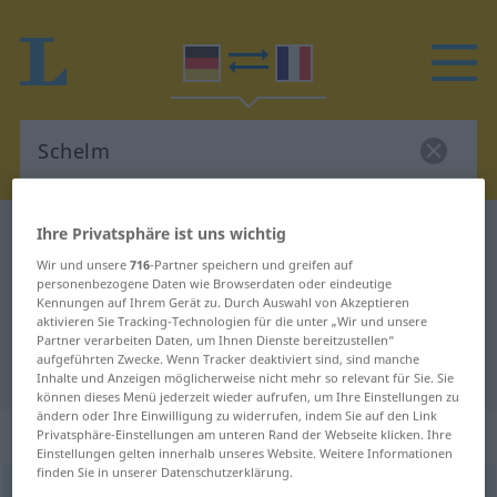
Ihre Privatsphäre ist uns wichtig
Deutsch-Französisch Wörterbuch
Schelm
Deutsch-Französisch Übersetzung
Wir und unsere
716
-Partner speichern und greifen auf
personenbezogene Daten wie Browserdaten oder eindeutige
für "Schelm"
Kennungen auf Ihrem Gerät zu. Durch Auswahl von Akzeptieren
aktivieren Sie Tracking-Technologien für die unter „Wir und unsere
Partner verarbeiten Daten, um Ihnen Dienste bereitzustellen“
aufgeführten Zwecke. Wenn Tracker deaktiviert sind, sind manche
"Schelm" Französisch Übersetzung
Inhalte und Anzeigen möglicherweise nicht mehr so relevant für Sie. Sie
können dieses Menü jederzeit wieder aufrufen, um Ihre Einstellungen zu
ändern oder Ihre Einwilligung zu widerrufen, indem Sie auf den Link
„Schelm“
: Maskulinum
Privatsphäre-Einstellungen am unteren Rand der Webseite klicken. Ihre
Einstellungen gelten innerhalb unseres Website. Weitere Informationen
finden Sie in unserer Datenschutzerklärung.
Schelm
[ʃɛlm]
m
<
Schelme̸s
;
Schelme
>