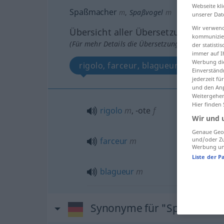
Webseite kli
Spaßmacher
m
,
Spaßvogel
m
unserer Dat
Wir verwend
Übersicht aller Übersetzungen
kommunizier
(Für mehr Details die Übersetzung anklicken/an
der statist
immer auf I
Werbung die
rigolo, farceur, blagueur
Einverständ
jederzeit f
und den Anp
Weitergehen
Hier finden
rigolo
m
,
-ote
f
Wir und 
Genaue Geol
farceur
m
und/oder Zu
Werbung und
Liste der P
blagueur
m
Synonyme für "Spaßmache