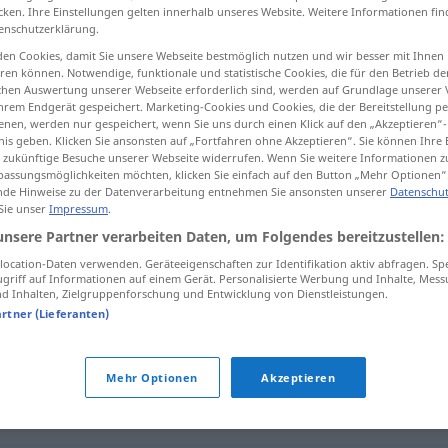
cken. Ihre Einstellungen gelten innerhalb unseres Website. Weitere Informationen fin
enschutzerklärung.
en Cookies, damit Sie unsere Webseite bestmöglich nutzen und wir besser mit Ihnen
en können. Notwendige, funktionale und statistische Cookies, die für den Betrieb d
tippen)
ischen Auswertung unserer Webseite erforderlich sind, werden auf Grundlage unserer
hrem Endgerät gespeichert. Marketing-Cookies und Cookies, die der Bereitstellung per
nen, werden nur gespeichert, wenn Sie uns durch einen Klick auf den „Akzeptieren“-
nis geben. Klicken Sie ansonsten auf „Fortfahren ohne Akzeptieren“. Sie können Ihre 
ür zukünftige Besuche unserer Webseite widerrufen. Wenn Sie weitere Informationen 
assungsmöglichkeiten möchten, klicken Sie einfach auf den Button „Mehr Optionen“
de Hinweise zu der Datenverarbeitung entnehmen Sie ansonsten unserer
Datenschut
 Sie unser
Impressum
.
Spaßmacher
unsere Partner verarbeiten Daten, um Folgendes bereitzustellen:
ocation-Daten verwenden. Geräteeigenschaften zur Identifikation aktiv abfragen. Sp
Spaßmacher
griff auf Informationen auf einem Gerät. Personalisierte Werbung und Inhalte, Mes
 Inhalten, Zielgruppenforschung und Entwicklung von Dienstleistungen.
artner (Lieferanten)
Spaßmacher
Mehr Optionen
Akzeptieren
r"