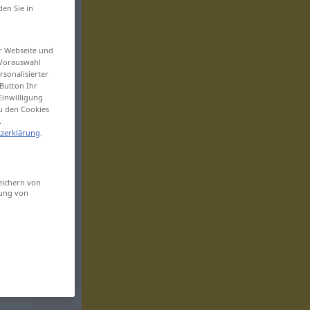
den Sie in
er Webseite und
 Vorauswahl
sonalisierter
Button Ihr
Einwilligung
zu den Cookies
.
zerklärung
.
eichern von
sung von