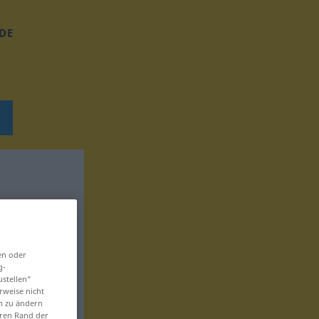
DE
en oder
g-
ustellen“
rweise nicht
en zu ändern
eren Rand der