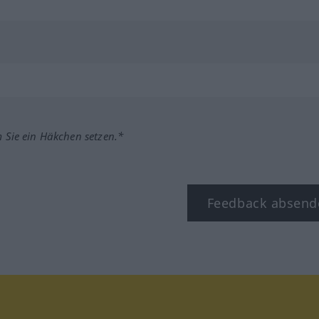
m Sie ein Häkchen setzen.*
Feedback absend