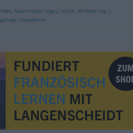
chelm
,
Faxenmacher (ugs.)
,
Schalk
,
Witzbold (ugs.)
,
el (ugs., Hauptform)