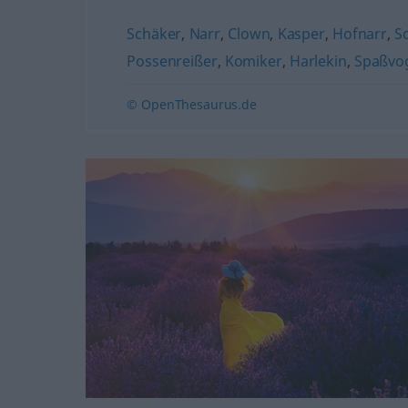
Schäker
,
Narr
,
Clown
,
Kasper
,
Hofnarr
,
S
Possenreißer
,
Komiker
,
Harlekin
,
Spaßvog
© OpenThesaurus.de