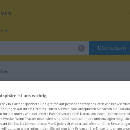
HMEN
h
Übersetzen
cher
zung für "Spaßmacher"
atsphäre ist uns wichtig
rsetzung
sere
716
-Partner speichern und greifen auf personenbezogene Daten wie Browserdat
Kennungen auf Ihrem Gerät zu. Durch Auswahl von Akzeptieren aktivieren Sie Trackin
n für die unter „Wir und unsere Partner verarbeiten Daten, um Ihnen Dienste bereitz
n Zwecke. Wenn Tracker deaktiviert sind, sind manche Inhalte und Anzeigen mögliche
m
evant für Sie. Sie können dieses Menü jederzeit wieder aufrufen, um Ihre Einstellung
inwilligung zu widerrufen, indem Sie auf den Link Privatsphäre-Einstellungen am unt