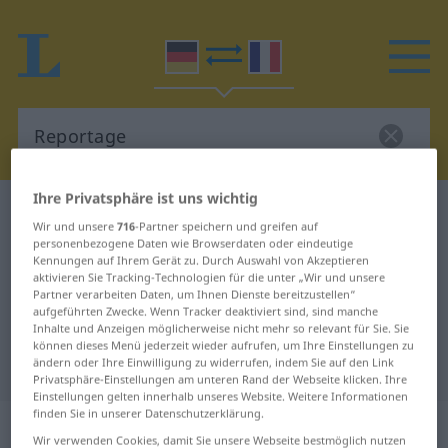
Ihre Privatsphäre ist uns wichtig
Deutsch-Französisch Wörterbuch
Reportage
Wir und unsere
716
-Partner speichern und greifen auf
Deutsch-Französisch Übersetzung
personenbezogene Daten wie Browserdaten oder eindeutige
Kennungen auf Ihrem Gerät zu. Durch Auswahl von Akzeptieren
für "Reportage"
aktivieren Sie Tracking-Technologien für die unter „Wir und unsere
Partner verarbeiten Daten, um Ihnen Dienste bereitzustellen“
aufgeführten Zwecke. Wenn Tracker deaktiviert sind, sind manche
Inhalte und Anzeigen möglicherweise nicht mehr so relevant für Sie. Sie
"Reportage" Französisch
können dieses Menü jederzeit wieder aufrufen, um Ihre Einstellungen zu
Übersetzung
ändern oder Ihre Einwilligung zu widerrufen, indem Sie auf den Link
Privatsphäre-Einstellungen am unteren Rand der Webseite klicken. Ihre
Einstellungen gelten innerhalb unseres Website. Weitere Informationen
finden Sie in unserer Datenschutzerklärung.
„Reportage“
: Femininum
Wir verwenden Cookies, damit Sie unsere Webseite bestmöglich nutzen