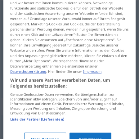
und wir besser mit Ihnen kommunizieren können. Notwendige,
funktionale und statistische Cookies, die für den Betrieb der Webseite
Reportage
[repɔrˈtaːʒə]
f
<
Reportage
;
Reportagen
>
und der statistischen Auswertung unserer Webseite erforderlich sind,
werden auf Grundlage unserer Vorauswahl immer auf Ihrem Endgerät
Übersicht aller Übersetzungen
gespeichert. Marketing-Cookies und Cookies, die der Bereitstellung
(Für mehr Details die Übersetzung anklicken/antippen)
personalisierter Werbung dienen, werden nur gespeichert, wenn Sie uns
durch einen Klick auf den „Akzeptieren“-Button Ihr Einverständnis
geben. Klicken Sie ansonsten auf „Fortfahren ohne Akzeptieren“. Sie
reportage
können Ihre Einwilligung jederzeit für zukünftige Besuche unserer
Webseite widerrufen. Wenn Sie weitere Informationen zu den Cookies
und den Anpassungsmöglichkeiten möchten, klicken Sie einfach auf den
Button „Mehr Optionen“. Weitergehende Hinweise zu der
Datenverarbeitung entnehmen Sie ansonsten unserer
Datenschutzerklärung
. Hier finden Sie unser
Impressum
.
reportage
m
Reportage
Wir und unsere Partner verarbeiten Daten, um
Folgendes bereitzustellen:
Genaue Geolocation-Daten verwenden. Geräteeigenschaften zur
Identifikation aktiv abfragen. Speichern von und/oder Zugriff auf
Informationen auf einem Gerät. Personalisierte Werbung und Inhalte,
Synonyme für "Reportage"
Messung von Werbung und Inhalten, Zielgruppenforschung und
Entwicklung von Dienstleistungen.
Liste der Partner (Lieferanten)
Berichterstattung
,
Augenzeugenbericht
,
Dokumentarbericht
,
Dokumentation
,
Bericht
,
Mehr Optionen
Akzeptieren