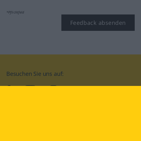
*Pflichtfeld
Feedback absenden
Besuchen Sie uns auf:
facebook
YouTube
Instagram
Langenscheidt