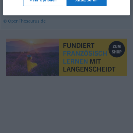
Tatsachenbericht
© OpenThesaurus.de