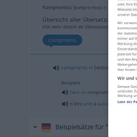
oder Ihre E
Kompromiss
[kɔmproˈmɪs]
m
<
Kompromiss
Webseite kli
unserer Dat
Übersicht aller Übersetzungen
Wir verwend
(Für mehr Details die Übersetzung anklicken/an
kommunizier
der statist
immer auf I
compromis
Werbung die
Einverständ
jederzeit f
und den Anp
Weitergehen
compromis
m
(
entre
)
Hier finden
Wir und 
Beispiele
Genaue Geol
und/oder Zu
faire
un
compromis
Werbung und
Liste der P
n’être
prêt
à
aucun
compromis
Beispielsätze für "Kompro