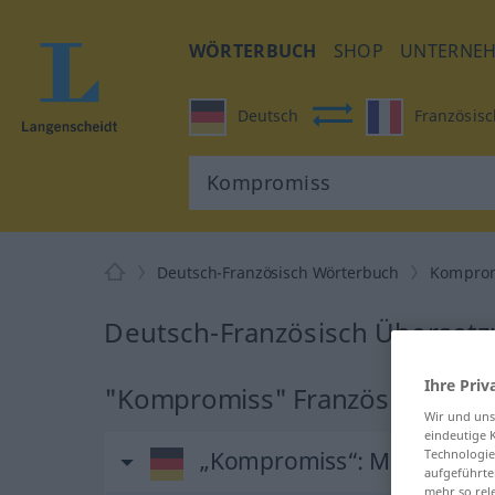
WÖRTERBUCH
SHOP
UNTERNE
Deutsch
Französisc
Deutsch-Französisch Wörterbuch
Kompro
Deutsch-Französisch Überset
Ihre Priv
"Kompromiss" Französisch Übe
Wir und un
eindeutige 
„Kompromiss“
: Maskulinu
Technologie
aufgeführte
mehr so rel