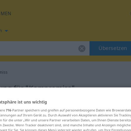
HMEN
h
Übersetzen
miss
zung für "Kompromiss"
atsphäre ist uns wichtig
rsetzung
sere
716
-Partner speichern und greifen auf personenbezogene Daten wie Browserdat
Kennungen auf Ihrem Gerät zu. Durch Auswahl von Akzeptieren aktivieren Sie Trackin
m
n für die unter „Wir und unsere Partner verarbeiten Daten, um Ihnen Dienste bereitz
n Zwecke. Wenn Tracker deaktiviert sind, sind manche Inhalte und Anzeigen mögliche
evant für Sie. Sie können dieses Menü jederzeit wieder aufrufen, um Ihre Einstellung