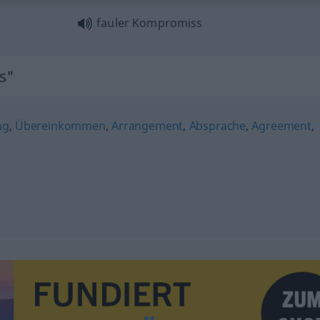
fauler Kompromiss
s"
ng
,
Übereinkommen
,
Arrangement
,
Absprache
,
Agreement
,