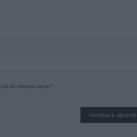
m Sie ein Häkchen setzen.*
Feedback absend