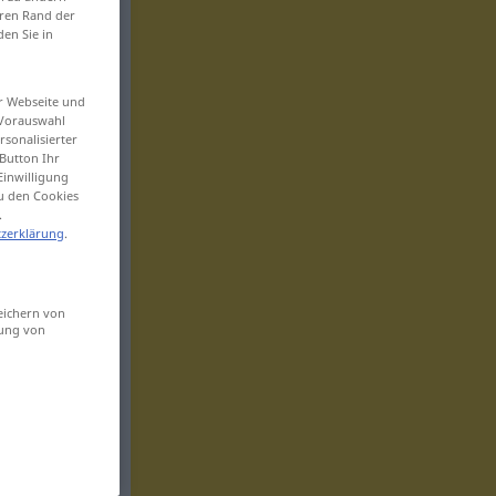
eren Rand der
den Sie in
er Webseite und
 Vorauswahl
sonalisierter
Button Ihr
Einwilligung
zu den Cookies
.
zerklärung
.
eichern von
sung von