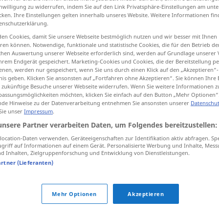
inwilligung zu widerrufen, indem Sie auf den Link Privatsphäre-Einstellungen am unt
es
;
Kompromisse
>
cken. Ihre Einstellungen gelten innerhalb unseres Website. Weitere Informationen fin
enschutzerklärung.
en Cookies, damit Sie unsere Webseite bestmöglich nutzen und wir besser mit Ihnen
tippen)
en können. Notwendige, funktionale und statistische Cookies, die für den Betrieb d
ischen Auswertung unserer Webseite erforderlich sind, werden auf Grundlage unserer
hrem Endgerät gespeichert. Marketing-Cookies und Cookies, die der Bereitstellung per
nen, werden nur gespeichert, wenn Sie uns durch einen Klick auf den „Akzeptieren“-
nis geben. Klicken Sie ansonsten auf „Fortfahren ohne Akzeptieren“. Sie können Ihre 
ür zukünftige Besuche unserer Webseite widerrufen. Wenn Sie weitere Informationen 
assungsmöglichkeiten möchten, klicken Sie einfach auf den Button „Mehr Optionen“
de Hinweise zu der Datenverarbeitung entnehmen Sie ansonsten unserer
Datenschut
Kompromiss
zwischen
+DAT
 Sie unser
Impressum
.
unsere Partner verarbeiten Daten, um Folgendes bereitzustellen:
ocation-Daten verwenden. Geräteeigenschaften zur Identifikation aktiv abfragen. Sp
griff auf Informationen auf einem Gerät. Personalisierte Werbung und Inhalte, Mes
einen Kompromiss
schließen
 Inhalten, Zielgruppenforschung und Entwicklung von Dienstleistungen.
artner (Lieferanten)
zu keinem Kompromiss
bereit
sein
Mehr Optionen
Akzeptieren
miss"