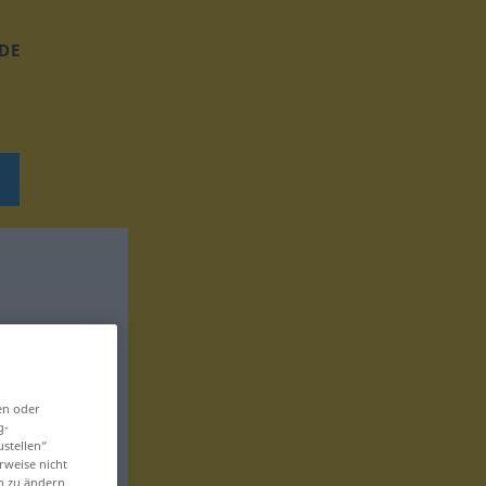
DE
en oder
g-
ustellen“
rweise nicht
en zu ändern