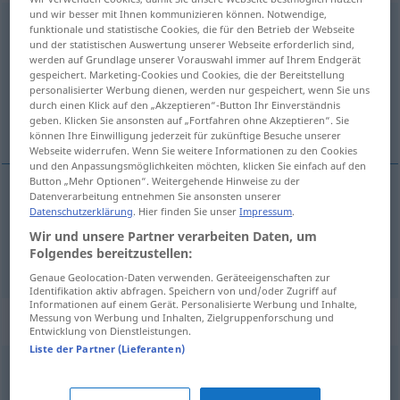
und wir besser mit Ihnen kommunizieren können. Notwendige,
hochmütig
[ˈ-myːtɪç]
adj
funktionale und statistische Cookies, die für den Betrieb der Webseite
und der statistischen Auswertung unserer Webseite erforderlich sind,
Übersicht aller Übersetzungen
werden auf Grundlage unserer Vorauswahl immer auf Ihrem Endgerät
gespeichert. Marketing-Cookies und Cookies, die der Bereitstellung
(Für mehr Details die Übersetzung anklicken/antippen)
personalisierter Werbung dienen, werden nur gespeichert, wenn Sie uns
durch einen Klick auf den „Akzeptieren“-Button Ihr Einverständnis
orgueilleux, hautain
geben. Klicken Sie ansonsten auf „Fortfahren ohne Akzeptieren“. Sie
können Ihre Einwilligung jederzeit für zukünftige Besuche unserer
Webseite widerrufen. Wenn Sie weitere Informationen zu den Cookies
und den Anpassungsmöglichkeiten möchten, klicken Sie einfach auf den
Button „Mehr Optionen“. Weitergehende Hinweise zu der
Datenverarbeitung entnehmen Sie ansonsten unserer
Datenschutzerklärung
. Hier finden Sie unser
Impressum
.
orgueilleux
hochmütig
Wir und unsere Partner verarbeiten Daten, um
Folgendes bereitzustellen:
hautain
hochmütig
Genaue Geolocation-Daten verwenden. Geräteeigenschaften zur
Identifikation aktiv abfragen. Speichern von und/oder Zugriff auf
Informationen auf einem Gerät. Personalisierte Werbung und Inhalte,
Synonyme für "hochmütig"
Messung von Werbung und Inhalten, Zielgruppenforschung und
Entwicklung von Dienstleistungen.
Liste der Partner (Lieferanten)
klangvoll
,
hochfliegend
,
erhaben
,
ausdrucksvoll
,