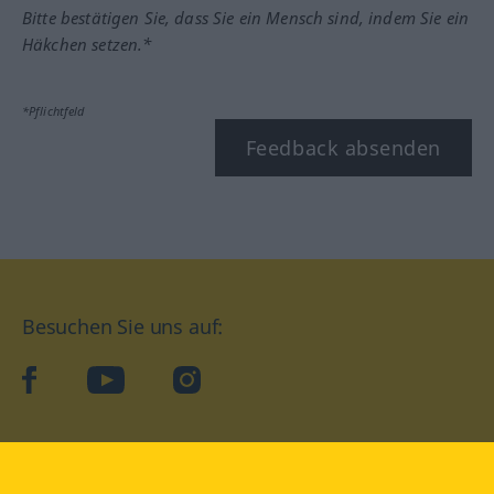
Bitte bestätigen Sie, dass Sie ein Mensch sind, indem Sie ein
Häkchen setzen.*
*Pflichtfeld
Feedback absenden
Besuchen Sie uns auf:
facebook
YouTube
Instagram