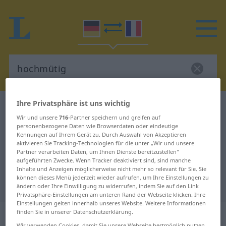
Ihre Privatsphäre ist uns wichtig
Deutsch-Französisch Wörterbuch
hochmütig
Wir und unsere
716
-Partner speichern und greifen auf
Deutsch-Französisch Übersetzung
personenbezogene Daten wie Browserdaten oder eindeutige
Kennungen auf Ihrem Gerät zu. Durch Auswahl von Akzeptieren
für "hochmütig"
aktivieren Sie Tracking-Technologien für die unter „Wir und unsere
Partner verarbeiten Daten, um Ihnen Dienste bereitzustellen“
aufgeführten Zwecke. Wenn Tracker deaktiviert sind, sind manche
"hochmütig" Französisch
Inhalte und Anzeigen möglicherweise nicht mehr so relevant für Sie. Sie
können dieses Menü jederzeit wieder aufrufen, um Ihre Einstellungen zu
Übersetzung
ändern oder Ihre Einwilligung zu widerrufen, indem Sie auf den Link
Privatsphäre-Einstellungen am unteren Rand der Webseite klicken. Ihre
Einstellungen gelten innerhalb unseres Website. Weitere Informationen
„hochmütig“
: Adjektiv
finden Sie in unserer Datenschutzerklärung.
Wir verwenden Cookies, damit Sie unsere Webseite bestmöglich nutzen