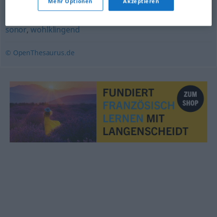
Mehr Optionen
Akzeptieren
schwülstig
,
feierlich
,
festlich
,
pathetisch
sonor
,
wohlklingend
© OpenThesaurus.de