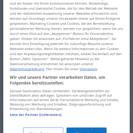
und wir besser mit Ihnen kommunizieren können. Notwendige,
klangvoll
funktionale und statistische Cookies, die für den Betrieb der Webseite
adj
und der statistischen Auswertung unserer Webseite erforderlich sind,
werden auf Grundlage unserer Vorauswahl immer auf Ihrem Endgerät
Übersicht aller Übersetzungen
gespeichert. Marketing-Cookies und Cookies, die der Bereitstellung
(Für mehr Details die Übersetzung anklicken/antippen)
personalisierter Werbung dienen, werden nur gespeichert, wenn Sie uns
durch einen Klick auf den „Akzeptieren“-Button Ihr Einverständnis
geben. Klicken Sie ansonsten auf „Fortfahren ohne Akzeptieren“. Sie
sonore, qui sonne bien
können Ihre Einwilligung jederzeit für zukünftige Besuche unserer
Webseite widerrufen. Wenn Sie weitere Informationen zu den Cookies
und den Anpassungsmöglichkeiten möchten, klicken Sie einfach auf den
Button „Mehr Optionen“. Weitergehende Hinweise zu der
Datenverarbeitung entnehmen Sie ansonsten unserer
Datenschutzerklärung
. Hier finden Sie unser
Impressum
.
sonore
klangvoll
Wir und unsere Partner verarbeiten Daten, um
Folgendes bereitzustellen:
qui sonne
bien
klangvoll
Titel, Name
Genaue Geolocation-Daten verwenden. Geräteeigenschaften zur
Identifikation aktiv abfragen. Speichern von und/oder Zugriff auf
Informationen auf einem Gerät. Personalisierte Werbung und Inhalte,
Messung von Werbung und Inhalten, Zielgruppenforschung und
Synonyme für "klangvoll"
Entwicklung von Dienstleistungen.
Liste der Partner (Lieferanten)
hochfliegend
,
erhaben
,
ausdrucksvoll
,
hochmütig
,