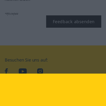
*Pflichtfeld
Feedback absenden
Besuchen Sie uns auf:
facebook
YouTube
Instagram
Langenscheidt