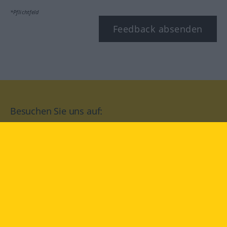
*Pflichtfeld
Feedback absenden
Besuchen Sie uns auf:
facebook
YouTube
Instagram
Langenscheidt
NUTZUNGSBEDINGUNGEN