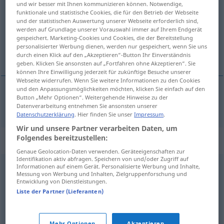
und wir besser mit Ihnen kommunizieren können. Notwendige,
funktionale und statistische Cookies, die für den Betrieb der Webseite
Übersicht aller Übersetzungen
und der statistischen Auswertung unserer Webseite erforderlich sind,
werden auf Grundlage unserer Vorauswahl immer auf Ihrem Endgerät
(Für mehr Details die Übersetzung anklicken/antippen)
gespeichert. Marketing-Cookies und Cookies, die der Bereitstellung
personalisierter Werbung dienen, werden nur gespeichert, wenn Sie uns
hybride
durch einen Klick auf den „Akzeptieren“-Button Ihr Einverständnis
geben. Klicken Sie ansonsten auf „Fortfahren ohne Akzeptieren“. Sie
können Ihre Einwilligung jederzeit für zukünftige Besuche unserer
Webseite widerrufen. Wenn Sie weitere Informationen zu den Cookies
und den Anpassungsmöglichkeiten möchten, klicken Sie einfach auf den
Button „Mehr Optionen“. Weitergehende Hinweise zu der
hybride
hybrid
a.
BIOL
FIG
Datenverarbeitung entnehmen Sie ansonsten unserer
Datenschutzerklärung
. Hier finden Sie unser
Impressum
.
Wir und unsere Partner verarbeiten Daten, um
Folgendes bereitzustellen:
Synonyme für "hybrid"
Genaue Geolocation-Daten verwenden. Geräteeigenschaften zur
Identifikation aktiv abfragen. Speichern von und/oder Zugriff auf
Informationen auf einem Gerät. Personalisierte Werbung und Inhalte,
hoffärtig (veraltet)
,
überheblich
,
eingebildet
,
hochmütig
,
Messung von Werbung und Inhalten, Zielgruppenforschung und
Entwicklung von Dienstleistungen.
hochnäsig
,
arrogant
,
dünkelhaft (veraltet)
,
versnobt
,
Liste der Partner (Lieferanten)
aufgeblasen (ugs.)
,
anmaßend
,
stolz
,
blasiert (geh.)
,
vermessen
Mehr Optionen
Akzeptieren