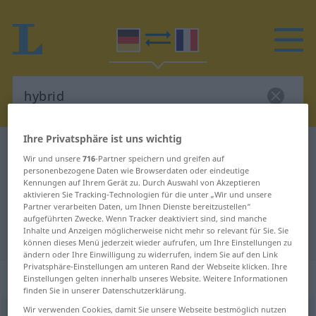
Ihre Privatsphäre ist uns wichtig
Deutsch-Französisch Wörterbuch
hybrid
Wir und unsere
716
-Partner speichern und greifen auf
Deutsch-Französisch Übersetzung
personenbezogene Daten wie Browserdaten oder eindeutige
Kennungen auf Ihrem Gerät zu. Durch Auswahl von Akzeptieren
für "hybrid"
aktivieren Sie Tracking-Technologien für die unter „Wir und unsere
Partner verarbeiten Daten, um Ihnen Dienste bereitzustellen“
aufgeführten Zwecke. Wenn Tracker deaktiviert sind, sind manche
Inhalte und Anzeigen möglicherweise nicht mehr so relevant für Sie. Sie
"hybrid" Französisch Übersetzung
können dieses Menü jederzeit wieder aufrufen, um Ihre Einstellungen zu
ändern oder Ihre Einwilligung zu widerrufen, indem Sie auf den Link
Privatsphäre-Einstellungen am unteren Rand der Webseite klicken. Ihre
„hybrid“
: Adjektiv
Einstellungen gelten innerhalb unseres Website. Weitere Informationen
finden Sie in unserer Datenschutzerklärung.
Wir verwenden Cookies, damit Sie unsere Webseite bestmöglich nutzen
hybrid
[hyˈbriːt]
adj