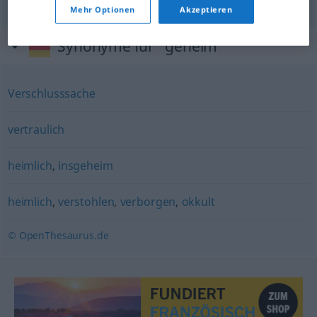
Mehr Optionen
Akzeptieren
Synonyme für "geheim"
Verschlusssache
vertraulich
heimlich
,
insgeheim
heimlich
,
verstohlen
,
verborgen
,
okkult
© OpenThesaurus.de