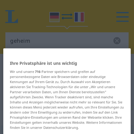
Ihre Privatsphäre ist uns wichtig
Deutsch-Französisch Wörterbuch
geheim
Deutsch-Französisch Übersetzung
Wir und unsere
716
-Partner speichern und greifen auf
personenbezogene Daten wie Browserdaten oder eindeutige
für "geheim"
Kennungen auf Ihrem Gerät zu. Durch Auswahl von Akzeptieren
aktivieren Sie Tracking-Technologien für die unter „Wir und unsere
Partner verarbeiten Daten, um Ihnen Dienste bereitzustellen“
aufgeführten Zwecke. Wenn Tracker deaktiviert sind, sind manche
"geheim" Französisch Übersetzung
Inhalte und Anzeigen möglicherweise nicht mehr so relevant für Sie. Sie
können dieses Menü jederzeit wieder aufrufen, um Ihre Einstellungen zu
ändern oder Ihre Einwilligung zu widerrufen, indem Sie auf den Link
„geheim“
: Adjektiv
Privatsphäre-Einstellungen am unteren Rand der Webseite klicken. Ihre
Einstellungen gelten innerhalb unseres Website. Weitere Informationen
finden Sie in unserer Datenschutzerklärung.
geheim
[gəˈhaɪm]
adj