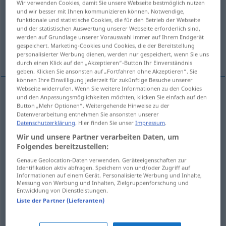
Wir verwenden Cookies, damit Sie unsere Webseite bestmöglich nutzen
und wir besser mit Ihnen kommunizieren können. Notwendige,
Übersicht aller Übersetzungen
funktionale und statistische Cookies, die für den Betrieb der Webseite
und der statistischen Auswertung unserer Webseite erforderlich sind,
(Für mehr Details die Übersetzung anklicken/antippen)
werden auf Grundlage unserer Vorauswahl immer auf Ihrem Endgerät
gespeichert. Marketing-Cookies und Cookies, die der Bereitstellung
secret, confidentiel
mystérieux
personalisierter Werbung dienen, werden nur gespeichert, wenn Sie uns
durch einen Klick auf den „Akzeptieren“-Button Ihr Einverständnis
geben. Klicken Sie ansonsten auf „Fortfahren ohne Akzeptieren“. Sie
können Ihre Einwilligung jederzeit für zukünftige Besuche unserer
Webseite widerrufen. Wenn Sie weitere Informationen zu den Cookies
und den Anpassungsmöglichkeiten möchten, klicken Sie einfach auf den
secret
geheim
(≈ verborgen)
Button „Mehr Optionen“. Weitergehende Hinweise zu der
Datenverarbeitung entnehmen Sie ansonsten unserer
Datenschutzerklärung
. Hier finden Sie unser
Impressum
.
confidentiel
geheim
(≈ vertraulich)
Wir und unsere Partner verarbeiten Daten, um
Folgendes bereitzustellen:
geheimtun
geheim → siehe „
“
Genaue Geolocation-Daten verwenden. Geräteeigenschaften zur
Identifikation aktiv abfragen. Speichern von und/oder Zugriff auf
Informationen auf einem Gerät. Personalisierte Werbung und Inhalte,
Messung von Werbung und Inhalten, Zielgruppenforschung und
Entwicklung von Dienstleistungen.
Liste der Partner (Lieferanten)
mystérieux
geheim
(≈ unergründlich, mysteriös)