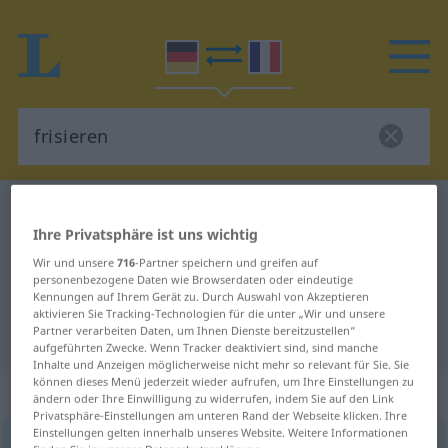
Deutsch-Französisch Wörterbuch
frisieren
Ihre Privatsphäre ist uns wichtig
Deutsch-Französisch Übersetzung
Wir und unsere
716
-Partner speichern und greifen auf
für "frisieren"
personenbezogene Daten wie Browserdaten oder eindeutige
Kennungen auf Ihrem Gerät zu. Durch Auswahl von Akzeptieren
aktivieren Sie Tracking-Technologien für die unter „Wir und unsere
"frisieren" Französisch Übersetzung
Partner verarbeiten Daten, um Ihnen Dienste bereitzustellen“
aufgeführten Zwecke. Wenn Tracker deaktiviert sind, sind manche
Inhalte und Anzeigen möglicherweise nicht mehr so relevant für Sie. Sie
können dieses Menü jederzeit wieder aufrufen, um Ihre Einstellungen zu
„frisieren“
: transitives Verb
ändern oder Ihre Einwilligung zu widerrufen, indem Sie auf den Link
Privatsphäre-Einstellungen am unteren Rand der Webseite klicken. Ihre
Einstellungen gelten innerhalb unseres Website. Weitere Informationen
frisieren
v/t