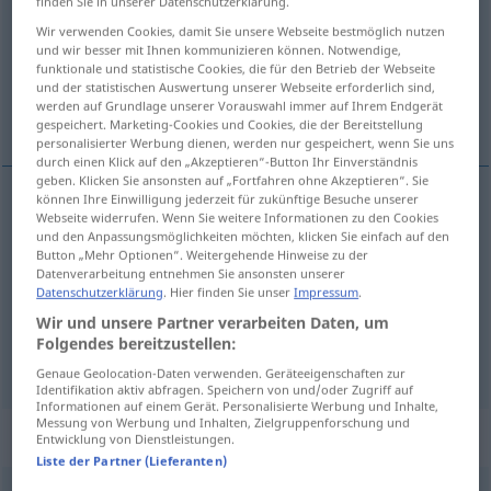
finden Sie in unserer Datenschutzerklärung.
Wir verwenden Cookies, damit Sie unsere Webseite bestmöglich nutzen
Übersicht aller Übersetzungen
und wir besser mit Ihnen kommunizieren können. Notwendige,
(Für mehr Details die Übersetzung anklicken/antippen)
funktionale und statistische Cookies, die für den Betrieb der Webseite
und der statistischen Auswertung unserer Webseite erforderlich sind,
werden auf Grundlage unserer Vorauswahl immer auf Ihrem Endgerät
coiffer
maquiller, gonfler
gespeichert. Marketing-Cookies und Cookies, die der Bereitstellung
personalisierter Werbung dienen, werden nur gespeichert, wenn Sie uns
durch einen Klick auf den „Akzeptieren“-Button Ihr Einverständnis
geben. Klicken Sie ansonsten auf „Fortfahren ohne Akzeptieren“. Sie
können Ihre Einwilligung jederzeit für zukünftige Besuche unserer
Webseite widerrufen. Wenn Sie weitere Informationen zu den Cookies
coiffer
frisieren
Haare
und den Anpassungsmöglichkeiten möchten, klicken Sie einfach auf den
Button „Mehr Optionen“. Weitergehende Hinweise zu der
Datenverarbeitung entnehmen Sie ansonsten unserer
Datenschutzerklärung
. Hier finden Sie unser
Impressum
.
maquiller
frisieren
Zahlen, Bilanz
UMG
FIG
Wir und unsere Partner verarbeiten Daten, um
Folgendes bereitzustellen:
gonfler
frisieren
Motor
Genaue Geolocation-Daten verwenden. Geräteeigenschaften zur
Identifikation aktiv abfragen. Speichern von und/oder Zugriff auf
Informationen auf einem Gerät. Personalisierte Werbung und Inhalte,
Messung von Werbung und Inhalten, Zielgruppenforschung und
„frisieren“
: reflexives Verb
Entwicklung von Dienstleistungen.
Liste der Partner (Lieferanten)