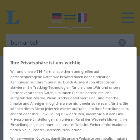
Ihre Privatsphäre ist uns wichtig
Deutsch-Französisch Wörterbuch
bemänteln
Wir und unsere
716
-Partner speichern und greifen auf
Deutsch-Französisch Übersetzung
personenbezogene Daten wie Browserdaten oder eindeutige
Kennungen auf Ihrem Gerät zu. Durch Auswahl von Akzeptieren
für "bemänteln"
aktivieren Sie Tracking-Technologien für die unter „Wir und unsere
Partner verarbeiten Daten, um Ihnen Dienste bereitzustellen“
aufgeführten Zwecke. Wenn Tracker deaktiviert sind, sind manche
"bemänteln" Französisch
Inhalte und Anzeigen möglicherweise nicht mehr so relevant für Sie. Sie
können dieses Menü jederzeit wieder aufrufen, um Ihre Einstellungen zu
Übersetzung
ändern oder Ihre Einwilligung zu widerrufen, indem Sie auf den Link
Privatsphäre-Einstellungen am unteren Rand der Webseite klicken. Ihre
Einstellungen gelten innerhalb unseres Website. Weitere Informationen
finden Sie in unserer Datenschutzerklärung.
„bemänteln“
: transitives Verb
Wir verwenden Cookies, damit Sie unsere Webseite bestmöglich nutzen