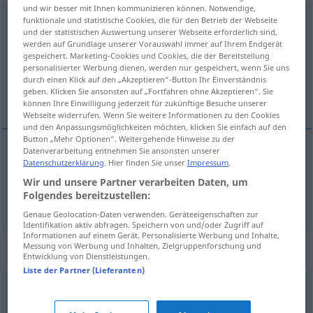
und wir besser mit Ihnen kommunizieren können. Notwendige,
bemänteln
funktionale und statistische Cookies, die für den Betrieb der Webseite
v/t
<
e̸
;
sans ge
>
GEH
und der statistischen Auswertung unserer Webseite erforderlich sind,
werden auf Grundlage unserer Vorauswahl immer auf Ihrem Endgerät
Übersicht aller Übersetzungen
gespeichert. Marketing-Cookies und Cookies, die der Bereitstellung
(Für mehr Details die Übersetzung anklicken/antippen)
personalisierter Werbung dienen, werden nur gespeichert, wenn Sie uns
durch einen Klick auf den „Akzeptieren“-Button Ihr Einverständnis
geben. Klicken Sie ansonsten auf „Fortfahren ohne Akzeptieren“. Sie
cacher, déguiser
können Ihre Einwilligung jederzeit für zukünftige Besuche unserer
Webseite widerrufen. Wenn Sie weitere Informationen zu den Cookies
und den Anpassungsmöglichkeiten möchten, klicken Sie einfach auf den
Button „Mehr Optionen“. Weitergehende Hinweise zu der
Datenverarbeitung entnehmen Sie ansonsten unserer
Datenschutzerklärung
. Hier finden Sie unser
Impressum
.
cacher
bemänteln
Wir und unsere Partner verarbeiten Daten, um
Folgendes bereitzustellen:
déguiser
bemänteln
Genaue Geolocation-Daten verwenden. Geräteeigenschaften zur
Identifikation aktiv abfragen. Speichern von und/oder Zugriff auf
Informationen auf einem Gerät. Personalisierte Werbung und Inhalte,
Messung von Werbung und Inhalten, Zielgruppenforschung und
Synonyme für "bemänteln"
Entwicklung von Dienstleistungen.
Liste der Partner (Lieferanten)
schönreden
,
übertünchen
,
maskieren
,
verbrämen
,