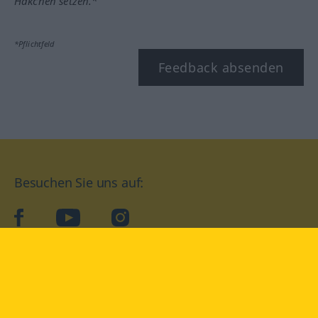
Häkchen setzen.*
*Pflichtfeld
Feedback absenden
Besuchen Sie uns auf:
facebook
YouTube
Instagram
Langenscheidt