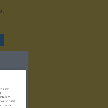
DE
en oder
g-
ustellen“
rweise nicht
en zu ändern