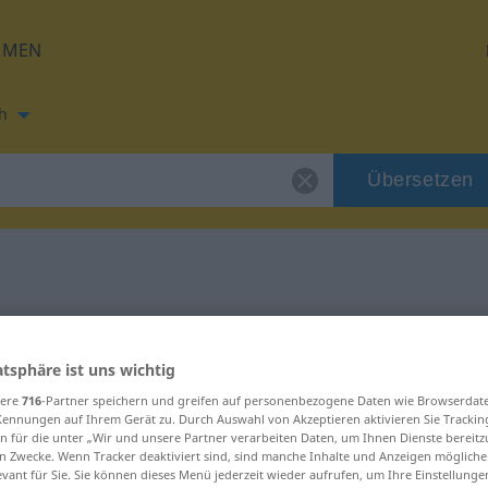
HMEN
h
Übersetzen
ng für "Einlage"
atsphäre ist uns wichtig
zung
sere
716
-Partner speichern und greifen auf personenbezogene Daten wie Browserdat
Kennungen auf Ihrem Gerät zu. Durch Auswahl von Akzeptieren aktivieren Sie Trackin
n für die unter „Wir und unsere Partner verarbeiten Daten, um Ihnen Dienste bereitz
n Zwecke. Wenn Tracker deaktiviert sind, sind manche Inhalte und Anzeigen mögliche
evant für Sie. Sie können dieses Menü jederzeit wieder aufrufen, um Ihre Einstellung