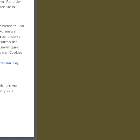
eren Rand der
den Sie in
er Webseite und
 Vorauswahl
sonalisierter
Button Ihr
Einwilligung
zu den Cookies
.
zerklärung
.
eichern von
sung von