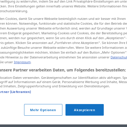
inwilligung zu widerrufen, indem Sie auf den Link Privatsphäre-Einstellungen am unt
cken. Ihre Einstellungen gelten innerhalb unseres Website. Weitere Informationen fin
enschutzerklärung.
en Cookies, damit Sie unsere Webseite bestmöglich nutzen und wir besser mit Ihnen
en können. Notwendige, funktionale und statistische Cookies, die für den Betrieb d
tippen)
ischen Auswertung unserer Webseite erforderlich sind, werden auf Grundlage unserer
hrem Endgerät gespeichert. Marketing-Cookies und Cookies, die der Bereitstellung per
le orthopédique
nen, werden nur gespeichert, wenn Sie uns durch einen Klick auf den „Akzeptieren“-
nis geben. Klicken Sie ansonsten auf „Fortfahren ohne Akzeptieren“. Sie können Ihre 
ür zukünftige Besuche unserer Webseite widerrufen. Wenn Sie weitere Informationen 
assungsmöglichkeiten möchten, klicken Sie einfach auf den Button „Mehr Optionen“
de Hinweise zu der Datenverarbeitung entnehmen Sie ansonsten unserer
Datenschut
Einlage
 Sie unser
Impressum
.
THEAT
unsere Partner verarbeiten Daten, um Folgendes bereitzustellen:
ocation-Daten verwenden. Geräteeigenschaften zur Identifikation aktiv abfragen. Sp
Einlage
FIN
griff auf Informationen auf einem Gerät. Personalisierte Werbung und Inhalte, Mes
 Inhalten, Zielgruppenforschung und Entwicklung von Dienstleistungen.
artner (Lieferanten)
f
Suppe
mit Einlage
Mehr Optionen
Akzeptieren
Einlage
im Schuh