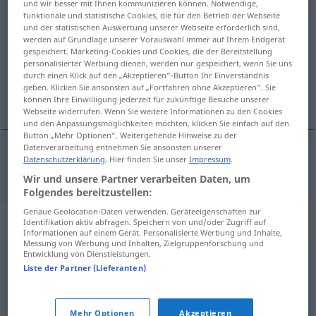
und wir besser mit Ihnen kommunizieren können. Notwendige,
funktionale und statistische Cookies, die für den Betrieb der Webseite
Geschäftsanteil
m
und der statistischen Auswertung unserer Webseite erforderlich sind,
werden auf Grundlage unserer Vorauswahl immer auf Ihrem Endgerät
Übersicht aller Übersetzungen
gespeichert. Marketing-Cookies und Cookies, die der Bereitstellung
personalisierter Werbung dienen, werden nur gespeichert, wenn Sie uns
(Für mehr Details die Übersetzung anklicken/antippen)
durch einen Klick auf den „Akzeptieren“-Button Ihr Einverständnis
geben. Klicken Sie ansonsten auf „Fortfahren ohne Akzeptieren“. Sie
part sociale
können Ihre Einwilligung jederzeit für zukünftige Besuche unserer
Webseite widerrufen. Wenn Sie weitere Informationen zu den Cookies
und den Anpassungsmöglichkeiten möchten, klicken Sie einfach auf den
Button „Mehr Optionen“. Weitergehende Hinweise zu der
Datenverarbeitung entnehmen Sie ansonsten unserer
Datenschutzerklärung
. Hier finden Sie unser
Impressum
.
part
sociale
Geschäftsanteil
Wir und unsere Partner verarbeiten Daten, um
Folgendes bereitzustellen:
Genaue Geolocation-Daten verwenden. Geräteeigenschaften zur
Synonyme für "Geschäftsanteil"
Identifikation aktiv abfragen. Speichern von und/oder Zugriff auf
Informationen auf einem Gerät. Personalisierte Werbung und Inhalte,
Messung von Werbung und Inhalten, Zielgruppenforschung und
Entwicklung von Dienstleistungen.
Einlage
,
Einsatz
,
Kapitalanlage
,
Investition
Liste der Partner (Lieferanten)
© OpenThesaurus.de
Mehr Optionen
Akzeptieren