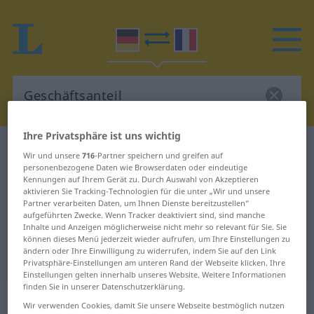
Ihre Privatsphäre ist uns wichtig
Deutsch-Französisch Wörterbuch
Geschäftsanteil
Wir und unsere
716
-Partner speichern und greifen auf
Deutsch-Französisch Übersetzung
personenbezogene Daten wie Browserdaten oder eindeutige
Kennungen auf Ihrem Gerät zu. Durch Auswahl von Akzeptieren
für "Geschäftsanteil"
aktivieren Sie Tracking-Technologien für die unter „Wir und unsere
Partner verarbeiten Daten, um Ihnen Dienste bereitzustellen“
aufgeführten Zwecke. Wenn Tracker deaktiviert sind, sind manche
Inhalte und Anzeigen möglicherweise nicht mehr so relevant für Sie. Sie
"Geschäftsanteil" Französisch
können dieses Menü jederzeit wieder aufrufen, um Ihre Einstellungen zu
ändern oder Ihre Einwilligung zu widerrufen, indem Sie auf den Link
Übersetzung
Privatsphäre-Einstellungen am unteren Rand der Webseite klicken. Ihre
Einstellungen gelten innerhalb unseres Website. Weitere Informationen
finden Sie in unserer Datenschutzerklärung.
„Geschäftsanteil“
: Maskulinum
Wir verwenden Cookies, damit Sie unsere Webseite bestmöglich nutzen