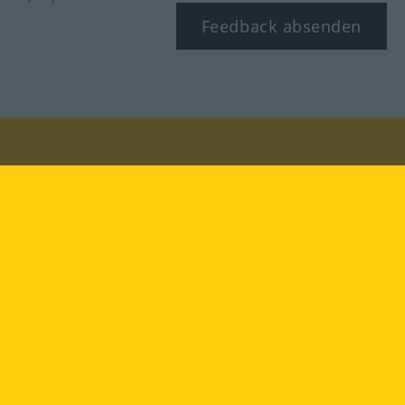
Feedback absenden
Besuchen Sie uns auf:
facebook
YouTube
Instagram
Langenscheidt
NUTZUNGSBEDINGUNGEN