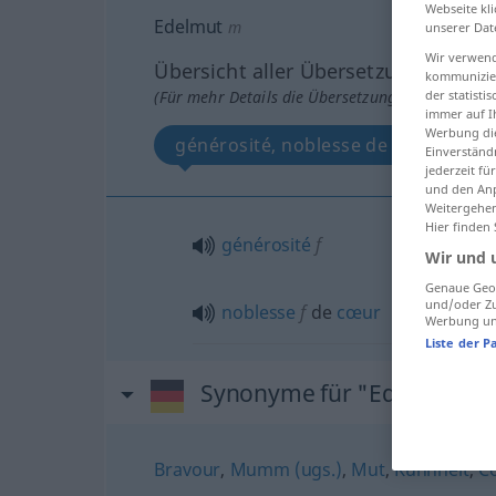
Webseite kli
Edelmut
m
unserer Dat
Wir verwend
Übersicht aller Übersetzungen
kommunizier
(Für mehr Details die Übersetzung anklicken/an
der statist
immer auf I
Werbung die
générosité, noblesse de cœur
Einverständ
jederzeit f
und den Anp
Weitergehen
Hier finden
générosité
f
Wir und 
Genaue Geol
und/oder Zu
noblesse
f
de
cœur
Werbung und
Liste der P
Synonyme für "Edelmut"
Bravour
,
Mumm (ugs.)
,
Mut
,
Kühnheit
,
C