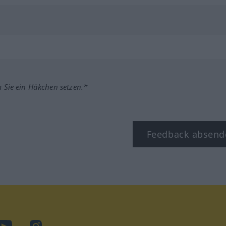
m Sie ein Häkchen setzen.*
Feedback absend