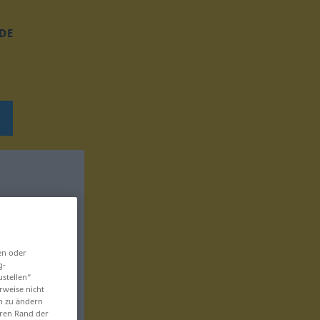
DE
en oder
g-
ustellen“
rweise nicht
en zu ändern
eren Rand der