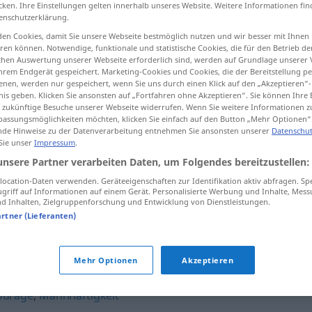
cken. Ihre Einstellungen gelten innerhalb unseres Website. Weitere Informationen fin
enschutzerklärung.
en Cookies, damit Sie unsere Webseite bestmöglich nutzen und wir besser mit Ihnen
en können. Notwendige, funktionale und statistische Cookies, die für den Betrieb d
tippen)
ischen Auswertung unserer Webseite erforderlich sind, werden auf Grundlage unserer
hrem Endgerät gespeichert. Marketing-Cookies und Cookies, die der Bereitstellung per
nen, werden nur gespeichert, wenn Sie uns durch einen Klick auf den „Akzeptieren“-
nis geben. Klicken Sie ansonsten auf „Fortfahren ohne Akzeptieren“. Sie können Ihre 
ür zukünftige Besuche unserer Webseite widerrufen. Wenn Sie weitere Informationen 
assungsmöglichkeiten möchten, klicken Sie einfach auf den Button „Mehr Optionen“
de Hinweise zu der Datenverarbeitung entnehmen Sie ansonsten unserer
Datenschut
 Sie unser
Impressum
.
Edelmut
unsere Partner verarbeiten Daten, um Folgendes bereitzustellen:
ocation-Daten verwenden. Geräteeigenschaften zur Identifikation aktiv abfragen. Sp
griff auf Informationen auf einem Gerät. Personalisierte Werbung und Inhalte, Mes
Edelmut
 Inhalten, Zielgruppenforschung und Entwicklung von Dienstleistungen.
artner (Lieferanten)
Mehr Optionen
Akzeptieren
ourage
,
Mannhaftigkeit