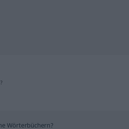
h?
ine Wörterbüchern?