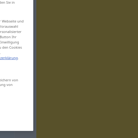
den Sie in
er Webseite und
 Vorauswahl
sonalisierter
Button Ihr
Einwilligung
zu den Cookies
.
zerklärung
.
eichern von
sung von