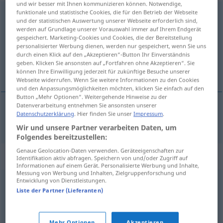
und wir besser mit Ihnen kommunizieren können. Notwendige,
funktionale und statistische Cookies, die für den Betrieb der Webseite
Generosität
[genəroziˈtɛːt]
f
<
Generosität
>
GEH
und der statistischen Auswertung unserer Webseite erforderlich sind,
werden auf Grundlage unserer Vorauswahl immer auf Ihrem Endgerät
Übersicht aller Übersetzungen
gespeichert. Marketing-Cookies und Cookies, die der Bereitstellung
personalisierter Werbung dienen, werden nur gespeichert, wenn Sie uns
(Für mehr Details die Übersetzung anklicken/antippen)
durch einen Klick auf den „Akzeptieren“-Button Ihr Einverständnis
geben. Klicken Sie ansonsten auf „Fortfahren ohne Akzeptieren“. Sie
générosité
können Ihre Einwilligung jederzeit für zukünftige Besuche unserer
Webseite widerrufen. Wenn Sie weitere Informationen zu den Cookies
und den Anpassungsmöglichkeiten möchten, klicken Sie einfach auf den
Button „Mehr Optionen“. Weitergehende Hinweise zu der
Datenverarbeitung entnehmen Sie ansonsten unserer
Datenschutzerklärung
. Hier finden Sie unser
Impressum
.
générosité
f
Generosität
Wir und unsere Partner verarbeiten Daten, um
Folgendes bereitzustellen:
Genaue Geolocation-Daten verwenden. Geräteeigenschaften zur
Synonyme für "Generosität"
Identifikation aktiv abfragen. Speichern von und/oder Zugriff auf
Informationen auf einem Gerät. Personalisierte Werbung und Inhalte,
Messung von Werbung und Inhalten, Zielgruppenforschung und
Entwicklung von Dienstleistungen.
Großherzigkeit
,
Freigebigkeit
,
Großzügigkeit
Liste der Partner (Lieferanten)
Großmut
,
Großzügigkeit
,
Edelmut
Mehr Optionen
Akzeptieren