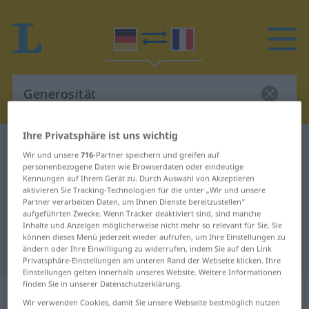
Ihre Privatsphäre ist uns wichtig
Deutsch-Französisch Wörterbuch
Generosität
Wir und unsere
716
-Partner speichern und greifen auf
Deutsch-Französisch Übersetzung
personenbezogene Daten wie Browserdaten oder eindeutige
Kennungen auf Ihrem Gerät zu. Durch Auswahl von Akzeptieren
für "Generosität"
aktivieren Sie Tracking-Technologien für die unter „Wir und unsere
Partner verarbeiten Daten, um Ihnen Dienste bereitzustellen“
aufgeführten Zwecke. Wenn Tracker deaktiviert sind, sind manche
Inhalte und Anzeigen möglicherweise nicht mehr so relevant für Sie. Sie
"Generosität" Französisch
können dieses Menü jederzeit wieder aufrufen, um Ihre Einstellungen zu
ändern oder Ihre Einwilligung zu widerrufen, indem Sie auf den Link
Übersetzung
Privatsphäre-Einstellungen am unteren Rand der Webseite klicken. Ihre
Einstellungen gelten innerhalb unseres Website. Weitere Informationen
finden Sie in unserer Datenschutzerklärung.
„Generosität“
: Femininum
Wir verwenden Cookies, damit Sie unsere Webseite bestmöglich nutzen