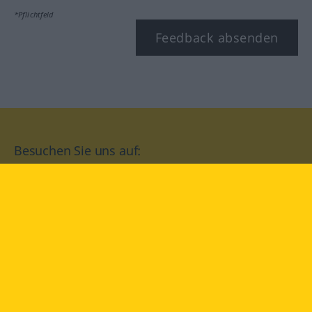
*Pflichtfeld
Feedback absenden
Besuchen Sie uns auf:
facebook
YouTube
Instagram
Langenscheidt
NUTZUNGSBEDINGUNGEN