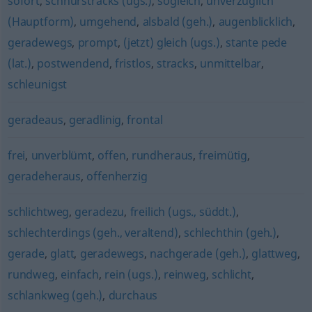
sofort
,
schnurstracks (ugs.)
,
sogleich
,
unverzüglich
(Hauptform)
,
umgehend
,
alsbald (geh.)
,
augenblicklich
,
geradewegs
,
prompt
,
(jetzt) gleich (ugs.)
,
stante pede
(lat.)
,
postwendend
,
fristlos
,
stracks
,
unmittelbar
,
schleunigst
geradeaus
,
geradlinig
,
frontal
frei
,
unverblümt
,
offen
,
rundheraus
,
freimütig
,
geradeheraus
,
offenherzig
schlichtweg
,
geradezu
,
freilich (ugs., süddt.)
,
schlechterdings (geh., veraltend)
,
schlechthin (geh.)
,
gerade
,
glatt
,
geradewegs
,
nachgerade (geh.)
,
glattweg
,
rundweg
,
einfach
,
rein (ugs.)
,
reinweg
,
schlicht
,
schlankweg (geh.)
,
durchaus