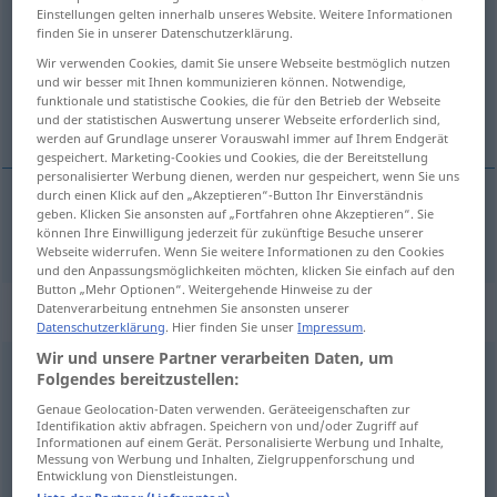
Einstellungen gelten innerhalb unseres Website. Weitere Informationen
finden Sie in unserer Datenschutzerklärung.
Übersicht aller Übersetzungen
Wir verwenden Cookies, damit Sie unsere Webseite bestmöglich nutzen
(Für mehr Details die Übersetzung anklicken/antippen)
und wir besser mit Ihnen kommunizieren können. Notwendige,
funktionale und statistische Cookies, die für den Betrieb der Webseite
direct
und der statistischen Auswertung unserer Webseite erforderlich sind,
werden auf Grundlage unserer Vorauswahl immer auf Ihrem Endgerät
gespeichert. Marketing-Cookies und Cookies, die der Bereitstellung
personalisierter Werbung dienen, werden nur gespeichert, wenn Sie uns
durch einen Klick auf den „Akzeptieren“-Button Ihr Einverständnis
geben. Klicken Sie ansonsten auf „Fortfahren ohne Akzeptieren“. Sie
direct
direkt
können Ihre Einwilligung jederzeit für zukünftige Besuche unserer
Webseite widerrufen. Wenn Sie weitere Informationen zu den Cookies
und den Anpassungsmöglichkeiten möchten, klicken Sie einfach auf den
Button „Mehr Optionen“. Weitergehende Hinweise zu der
„direkt“
: Adverb
Datenverarbeitung entnehmen Sie ansonsten unserer
Datenschutzerklärung
. Hier finden Sie unser
Impressum
.
Wir und unsere Partner verarbeiten Daten, um
direkt
[diˈrɛkt]
adv
Folgendes bereitzustellen:
Genaue Geolocation-Daten verwenden. Geräteeigenschaften zur
Übersicht aller Übersetzungen
Identifikation aktiv abfragen. Speichern von und/oder Zugriff auf
(Für mehr Details die Übersetzung anklicken/antippen)
Informationen auf einem Gerät. Personalisierte Werbung und Inhalte,
Messung von Werbung und Inhalten, Zielgruppenforschung und
Entwicklung von Dienstleistungen.
directement
juste
carrément