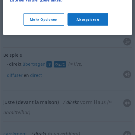
Liste der Partner (Lieferanten)
Mehr Optionen
Akzeptieren
directement
direkt
Beispiele
(≈ live)
direkt
übertragen
TV
RADIO
diffuser
en
direct
juste
(
devant la maison
)
direkt
vorm Haus
(≈
unmittelbar)
carrément
direkt
(≈ unverblümt)