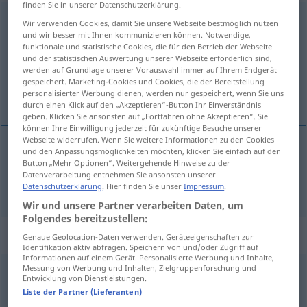
finden Sie in unserer Datenschutzerklärung.
Charakter
[kaˈraktər]
m
<
Charakters
;
-tere
>
Wir verwenden Cookies, damit Sie unsere Webseite bestmöglich nutzen
und wir besser mit Ihnen kommunizieren können. Notwendige,
Übersicht aller Übersetzungen
funktionale und statistische Cookies, die für den Betrieb der Webseite
und der statistischen Auswertung unserer Webseite erforderlich sind,
(Für mehr Details die Übersetzung anklicken/antippen)
werden auf Grundlage unserer Vorauswahl immer auf Ihrem Endgerät
gespeichert. Marketing-Cookies und Cookies, die der Bereitstellung
caractère
personalisierter Werbung dienen, werden nur gespeichert, wenn Sie uns
durch einen Klick auf den „Akzeptieren“-Button Ihr Einverständnis
geben. Klicken Sie ansonsten auf „Fortfahren ohne Akzeptieren“. Sie
können Ihre Einwilligung jederzeit für zukünftige Besuche unserer
Webseite widerrufen. Wenn Sie weitere Informationen zu den Cookies
und den Anpassungsmöglichkeiten möchten, klicken Sie einfach auf den
caractère
m
Charakter
Button „Mehr Optionen“. Weitergehende Hinweise zu der
Datenverarbeitung entnehmen Sie ansonsten unserer
Datenschutzerklärung
. Hier finden Sie unser
Impressum
.
Wir und unsere Partner verarbeiten Daten, um
Folgendes bereitzustellen:
Beispielsätze für "Charakter"
Genaue Geolocation-Daten verwenden. Geräteeigenschaften zur
Identifikation aktiv abfragen. Speichern von und/oder Zugriff auf
Informationen auf einem Gerät. Personalisierte Werbung und Inhalte,
Messung von Werbung und Inhalten, Zielgruppenforschung und
Entwicklung von Dienstleistungen.
seine Handlungen
geben
Aufschluss
über seinen Charakter
Liste der Partner (Lieferanten)
a.
ses actions sont révélatrices de son
caractère