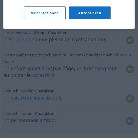
den Charakter
formen
Mehr Optionen
Akzeptieren
former
le
caractère
er ist ein zwiespältiger Charakter
c’est
une
personne
pleine de contradictions
seinen Jahren nach noch ein
Kind
, seinem Charakter nach
schon
ein
Mann
un
enfant
quant
à
od
par l’âge,
un
homme
quant
au
od
par le
caractère
ein schillernder Charakter
un
caractère
insaisissable
ein schillernder Charakter
un
personnage
ambigu