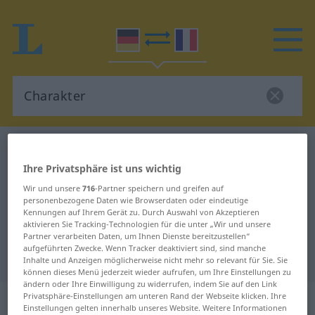
Deutsch-Französisch Wörterbuch
Charakter
Ihre Privatsphäre ist uns wichtig
Deutsch-Französisch Übersetzung
Wir und unsere
716
-Partner speichern und greifen auf
für "Charakter"
personenbezogene Daten wie Browserdaten oder eindeutige
Kennungen auf Ihrem Gerät zu. Durch Auswahl von Akzeptieren
aktivieren Sie Tracking-Technologien für die unter „Wir und unsere
"Charakter" Französisch
Partner verarbeiten Daten, um Ihnen Dienste bereitzustellen“
aufgeführten Zwecke. Wenn Tracker deaktiviert sind, sind manche
Übersetzung
Inhalte und Anzeigen möglicherweise nicht mehr so relevant für Sie. Sie
können dieses Menü jederzeit wieder aufrufen, um Ihre Einstellungen zu
ändern oder Ihre Einwilligung zu widerrufen, indem Sie auf den Link
„Charakter“
: Maskulinum
Privatsphäre-Einstellungen am unteren Rand der Webseite klicken. Ihre
Einstellungen gelten innerhalb unseres Website. Weitere Informationen