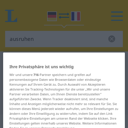
Deutsch-Französisch Wörterbuch
ausruhen
Ihre Privatsphäre ist uns wichtig
Deutsch-Französisch Übersetzung
Wir und unsere
716
-Partner speichern und greifen auf
für "ausruhen"
personenbezogene Daten wie Browserdaten oder eindeutige
Kennungen auf Ihrem Gerät zu. Durch Auswahl von Akzeptieren
aktivieren Sie Tracking-Technologien für die unter „Wir und unsere
Partner verarbeiten Daten, um Ihnen Dienste bereitzustellen“
"ausruhen" Französisch
aufgeführten Zwecke. Wenn Tracker deaktiviert sind, sind manche
Übersetzung
Inhalte und Anzeigen möglicherweise nicht mehr so relevant für Sie. Sie
können dieses Menü jederzeit wieder aufrufen, um Ihre Einstellungen zu
ändern oder Ihre Einwilligung zu widerrufen, indem Sie auf den Link
Privatsphäre-Einstellungen am unteren Rand der Webseite klicken. Ihre
„ausruhen“
: intransitives Verb |
Einstellungen gelten innerhalb unseres Website. Weitere Informationen