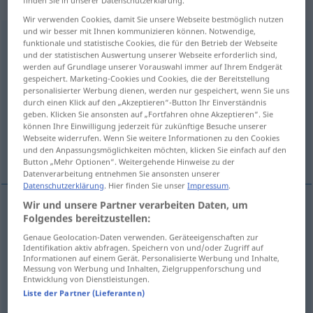
reflexives Verb
finden Sie in unserer Datenschutzerklärung.
Wir verwenden Cookies, damit Sie unsere Webseite bestmöglich nutzen
und wir besser mit Ihnen kommunizieren können. Notwendige,
ausruhen
v/i
(&
v/r
)
funktionale und statistische Cookies, die für den Betrieb der Webseite
und der statistischen Auswertung unserer Webseite erforderlich sind,
Übersicht aller Übersetzungen
werden auf Grundlage unserer Vorauswahl immer auf Ihrem Endgerät
gespeichert. Marketing-Cookies und Cookies, die der Bereitstellung
(Für mehr Details die Übersetzung anklicken/antippen)
personalisierter Werbung dienen, werden nur gespeichert, wenn Sie uns
durch einen Klick auf den „Akzeptieren“-Button Ihr Einverständnis
se reposer
je dois me reposer un peu
geben. Klicken Sie ansonsten auf „Fortfahren ohne Akzeptieren“. Sie
können Ihre Einwilligung jederzeit für zukünftige Besuche unserer
Webseite widerrufen. Wenn Sie weitere Informationen zu den Cookies
se reposer de
und den Anpassungsmöglichkeiten möchten, klicken Sie einfach auf den
Button „Mehr Optionen“. Weitergehende Hinweise zu der
Datenverarbeitung entnehmen Sie ansonsten unserer
Datenschutzerklärung
. Hier finden Sie unser
Impressum
.
Wir und unsere Partner verarbeiten Daten, um
Beispiele
Folgendes bereitzustellen:
(sich) ausruhen
Genaue Geolocation-Daten verwenden. Geräteeigenschaften zur
Identifikation aktiv abfragen. Speichern von und/oder Zugriff auf
se
reposer
Informationen auf einem Gerät. Personalisierte Werbung und Inhalte,
Messung von Werbung und Inhalten, Zielgruppenforschung und
Entwicklung von Dienstleistungen.
Liste der Partner (Lieferanten)
ich
muss
(mich) ein
wenig
ausruhen