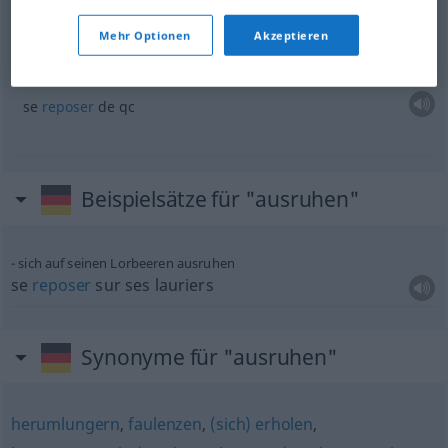
je
dois
me
reposer
un
peu
Mehr Optionen
Akzeptieren
sich von
etwas
ausruhen
se
reposer
de
qc
Beispielsätze für "ausruhen"
sich auf seinen Lorbeeren ausruhen
se
reposer
sur ses lauriers
Synonyme für "ausruhen"
herumlungern
,
faulenzen
,
(sich) erholen
,