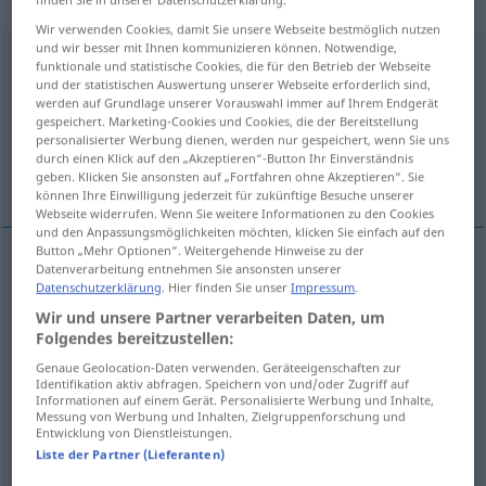
gebraucht
Wir verwenden Cookies, damit Sie unsere Webseite bestmöglich nutzen
und wir besser mit Ihnen kommunizieren können. Notwendige,
ausgedehnt
adjt
funktionale und statistische Cookies, die für den Betrieb der Webseite
und der statistischen Auswertung unserer Webseite erforderlich sind,
Übersicht aller Übersetzungen
werden auf Grundlage unserer Vorauswahl immer auf Ihrem Endgerät
gespeichert. Marketing-Cookies und Cookies, die der Bereitstellung
(Für mehr Details die Übersetzung anklicken/antippen)
personalisierter Werbung dienen, werden nur gespeichert, wenn Sie uns
durch einen Klick auf den „Akzeptieren“-Button Ihr Einverständnis
long
étendu
détendu
geben. Klicken Sie ansonsten auf „Fortfahren ohne Akzeptieren“. Sie
können Ihre Einwilligung jederzeit für zukünftige Besuche unserer
Webseite widerrufen. Wenn Sie weitere Informationen zu den Cookies
und den Anpassungsmöglichkeiten möchten, klicken Sie einfach auf den
Button „Mehr Optionen“. Weitergehende Hinweise zu der
Datenverarbeitung entnehmen Sie ansonsten unserer
long
ausgedehnt
(≈ lang dauernd)
Datenschutzerklärung
. Hier finden Sie unser
Impressum
.
Wir und unsere Partner verarbeiten Daten, um
Folgendes bereitzustellen:
Beispiele
Genaue Geolocation-Daten verwenden. Geräteeigenschaften zur
(≈ intensiv)
ein ausgedehntes
Frühstück
Identifikation aktiv abfragen. Speichern von und/oder Zugriff auf
Informationen auf einem Gerät. Personalisierte Werbung und Inhalte,
Messung von Werbung und Inhalten, Zielgruppenforschung und
un
petit-déjeuner
prolongé
,
copieux
Entwicklung von Dienstleistungen.
Liste der Partner (Lieferanten)