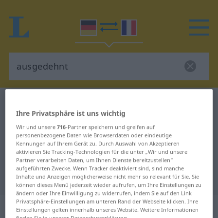
Deutsch-Französisch Wörterbuch
ausgedehnt
Ihre Privatsphäre ist uns wichtig
Deutsch-Französisch Übersetzung
Wir und unsere
716
-Partner speichern und greifen auf
für "ausgedehnt"
personenbezogene Daten wie Browserdaten oder eindeutige
Kennungen auf Ihrem Gerät zu. Durch Auswahl von Akzeptieren
aktivieren Sie Tracking-Technologien für die unter „Wir und unsere
Partner verarbeiten Daten, um Ihnen Dienste bereitzustellen“
"ausgedehnt" Französisch
aufgeführten Zwecke. Wenn Tracker deaktiviert sind, sind manche
Übersetzung
Inhalte und Anzeigen möglicherweise nicht mehr so relevant für Sie. Sie
können dieses Menü jederzeit wieder aufrufen, um Ihre Einstellungen zu
ändern oder Ihre Einwilligung zu widerrufen, indem Sie auf den Link
Privatsphäre-Einstellungen am unteren Rand der Webseite klicken. Ihre
„ausgedehnt“
: als Adjektiv
Einstellungen gelten innerhalb unseres Website. Weitere Informationen
finden Sie in unserer Datenschutzerklärung.