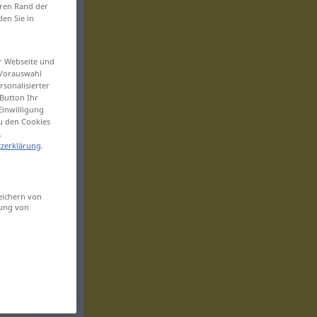
eren Rand der
den Sie in
er Webseite und
 Vorauswahl
sonalisierter
Button Ihr
Einwilligung
zu den Cookies
.
zerklärung
.
eichern von
sung von