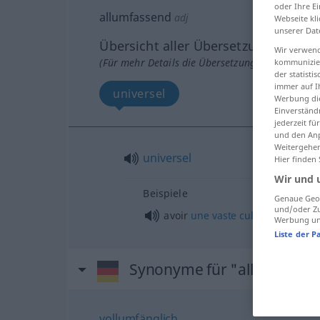
oder Ihre E
allumfassend
adj
Webseite kli
unserer Dat
Übersicht aller Übersetzungen
Wir verwend
(Für mehr Details die Übersetzung anklicken/an
kommunizier
der statist
immer auf I
universel
Werbung die
Einverständ
jederzeit f
und den Anp
Weitergehen
universel
Hier finden
Wir und 
Beispiele
Genaue Geol
und/oder Zu
avoir
une
vaste
culture
générale
Werbung und
Liste der P
Synonyme für "allumfasse
vollumfänglich