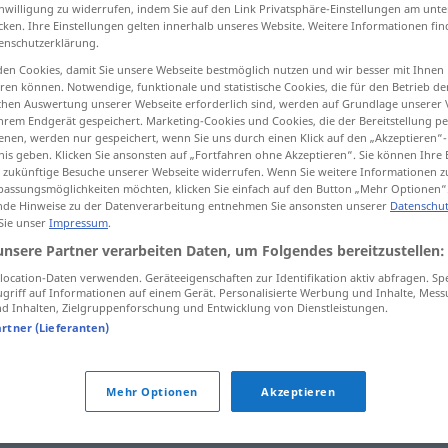
inwilligung zu widerrufen, indem Sie auf den Link Privatsphäre-Einstellungen am unt
cken. Ihre Einstellungen gelten innerhalb unseres Website. Weitere Informationen fin
enschutzerklärung.
en Cookies, damit Sie unsere Webseite bestmöglich nutzen und wir besser mit Ihnen
tippen)
en können. Notwendige, funktionale und statistische Cookies, die für den Betrieb d
ischen Auswertung unserer Webseite erforderlich sind, werden auf Grundlage unserer
hrem Endgerät gespeichert. Marketing-Cookies und Cookies, die der Bereitstellung per
nen, werden nur gespeichert, wenn Sie uns durch einen Klick auf den „Akzeptieren“-
nis geben. Klicken Sie ansonsten auf „Fortfahren ohne Akzeptieren“. Sie können Ihre 
ür zukünftige Besuche unserer Webseite widerrufen. Wenn Sie weitere Informationen 
assungsmöglichkeiten möchten, klicken Sie einfach auf den Button „Mehr Optionen“
de Hinweise zu der Datenverarbeitung entnehmen Sie ansonsten unserer
Datenschut
allumfassend
 Sie unser
Impressum
.
unsere Partner verarbeiten Daten, um Folgendes bereitzustellen:
ocation-Daten verwenden. Geräteeigenschaften zur Identifikation aktiv abfragen. Sp
griff auf Informationen auf einem Gerät. Personalisierte Werbung und Inhalte, Mes
allumfassend
gebildet
sein
 Inhalten, Zielgruppenforschung und Entwicklung von Dienstleistungen.
artner (Lieferanten)
nd"
Mehr Optionen
Akzeptieren