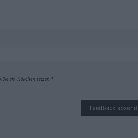
m Sie ein Häkchen setzen.*
Feedback absend