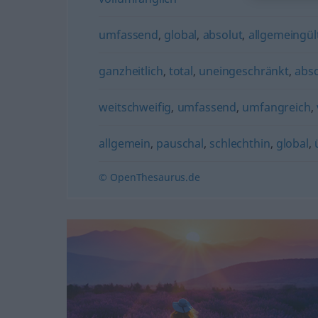
umfassend
,
global
,
absolut
,
allgemeingül
ganzheitlich
,
total
,
uneingeschränkt
,
abso
weitschweifig
,
umfassend
,
umfangreich
,
allgemein
,
pauschal
,
schlechthin
,
global
,
© OpenThesaurus.de