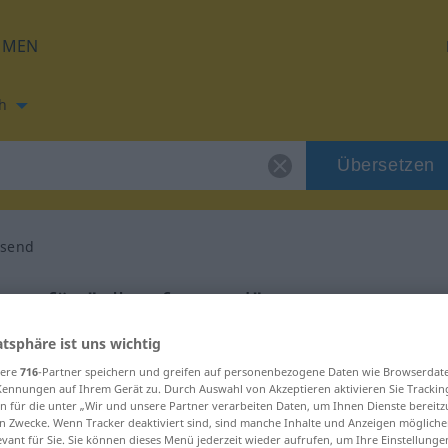
HMEN
h
Übersetzen
ssend
ung für "allumfassend"
atsphäre ist uns wichtig
ersetzung
sere
716
-Partner speichern und greifen auf personenbezogene Daten wie Browserdat
Kennungen auf Ihrem Gerät zu. Durch Auswahl von Akzeptieren aktivieren Sie Trackin
n für die unter „Wir und unsere Partner verarbeiten Daten, um Ihnen Dienste bereitz
n Zwecke. Wenn Tracker deaktiviert sind, sind manche Inhalte und Anzeigen mögliche
evant für Sie. Sie können dieses Menü jederzeit wieder aufrufen, um Ihre Einstellung