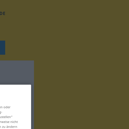
DE
en oder
g-
ustellen“
rweise nicht
en zu ändern