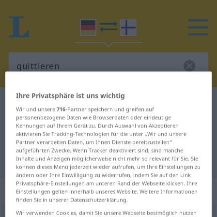
Ihre Privatsphäre ist uns wichtig
Deutsch-Finnisch Wörterbuch
quittieren
Wir und unsere
716
-Partner speichern und greifen auf
Deutsch-Finnisch Übersetzung für
personenbezogene Daten wie Browserdaten oder eindeutige
Kennungen auf Ihrem Gerät zu. Durch Auswahl von Akzeptieren
"quittieren"
aktivieren Sie Tracking-Technologien für die unter „Wir und unsere
Partner verarbeiten Daten, um Ihnen Dienste bereitzustellen“
aufgeführten Zwecke. Wenn Tracker deaktiviert sind, sind manche
Inhalte und Anzeigen möglicherweise nicht mehr so relevant für Sie. Sie
"quittieren" Finnisch Übersetzung
können dieses Menü jederzeit wieder aufrufen, um Ihre Einstellungen zu
ändern oder Ihre Einwilligung zu widerrufen, indem Sie auf den Link
Privatsphäre-Einstellungen am unteren Rand der Webseite klicken. Ihre
„quittieren“
Einstellungen gelten innerhalb unseres Website. Weitere Informationen
finden Sie in unserer Datenschutzerklärung.
Wir verwenden Cookies, damit Sie unsere Webseite bestmöglich nutzen
quittieren