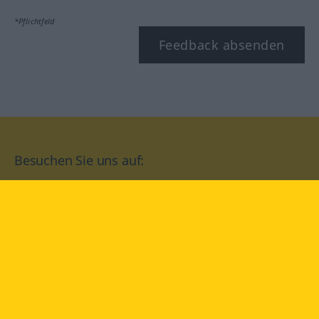
*Pflichtfeld
Feedback absenden
Besuchen Sie uns auf:
facebook
YouTube
Instagram
Langenscheidt