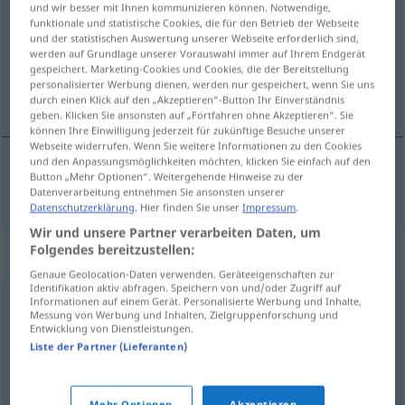
und wir besser mit Ihnen kommunizieren können. Notwendige,
funktionale und statistische Cookies, die für den Betrieb der Webseite
Übersicht aller Übersetzungen
und der statistischen Auswertung unserer Webseite erforderlich sind,
werden auf Grundlage unserer Vorauswahl immer auf Ihrem Endgerät
(Für mehr Details die Übersetzung anklicken/antippen)
gespeichert. Marketing-Cookies und Cookies, die der Bereitstellung
personalisierter Werbung dienen, werden nur gespeichert, wenn Sie uns
kuitata
durch einen Klick auf den „Akzeptieren“-Button Ihr Einverständnis
geben. Klicken Sie ansonsten auf „Fortfahren ohne Akzeptieren“. Sie
können Ihre Einwilligung jederzeit für zukünftige Besuche unserer
Webseite widerrufen. Wenn Sie weitere Informationen zu den Cookies
und den Anpassungsmöglichkeiten möchten, klicken Sie einfach auf den
Button „Mehr Optionen“. Weitergehende Hinweise zu der
kuitata
quittieren
Datenverarbeitung entnehmen Sie ansonsten unserer
Datenschutzerklärung
. Hier finden Sie unser
Impressum
.
Wir und unsere Partner verarbeiten Daten, um
Folgendes bereitzustellen:
Synonyme für "quittieren"
Genaue Geolocation-Daten verwenden. Geräteeigenschaften zur
Identifikation aktiv abfragen. Speichern von und/oder Zugriff auf
Informationen auf einem Gerät. Personalisierte Werbung und Inhalte,
reagieren (auf etwas)
Messung von Werbung und Inhalten, Zielgruppenforschung und
Entwicklung von Dienstleistungen.
Liste der Partner (Lieferanten)
anerkennen
,
würdigen
,
bestätigen
Mehr Optionen
Akzeptieren