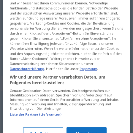
und wir besser mit Ihnen kommunizieren können. Notwendige,
funktionale und statistische Cookies, die für den Betrieb der Webseite
Übersicht aller Übersetzungen
und der statistischen Auswertung unserer Webseite erforderlich sind,
(Für mehr Details die Übersetzung anklicken/antippen)
werden auf Grundlage unserer Vorauswahl immer auf Ihrem Endgerät
gespeichert. Marketing-Cookies und Cookies, die der Bereitstellung
personalisierter Werbung dienen, werden nur gespeichert, wenn Sie uns
arvostaa
durch einen Klick auf den „Akzeptieren“-Button Ihr Einverständnis
geben. Klicken Sie ansonsten auf „Fortfahren ohne Akzeptieren“. Sie
können Ihre Einwilligung jederzeit für zukünftige Besuche unserer
Webseite widerrufen. Wenn Sie weitere Informationen zu den Cookies
und den Anpassungsmöglichkeiten möchten, klicken Sie einfach auf den
Button „Mehr Optionen“. Weitergehende Hinweise zu der
arvostaa
anerkennen
würdigen
Datenverarbeitung entnehmen Sie ansonsten unserer
Datenschutzerklärung
. Hier finden Sie unser
Impressum
.
Wir und unsere Partner verarbeiten Daten, um
Synonyme für "anerkennen"
Folgendes bereitzustellen:
Genaue Geolocation-Daten verwenden. Geräteeigenschaften zur
Identifikation aktiv abfragen. Speichern von und/oder Zugriff auf
Informationen auf einem Gerät. Personalisierte Werbung und Inhalte,
(strafmildernd) berücksichtigen
,
einräumen
Messung von Werbung und Inhalten, Zielgruppenforschung und
Entwicklung von Dienstleistungen.
Liste der Partner (Lieferanten)
zugestehen
,
gestatten (geh.)
,
einräumen
,
erlauben