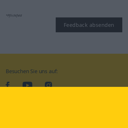
*Pflichtfeld
Feedback absenden
Besuchen Sie uns auf:
facebook
YouTube
Instagram
Langenscheidt