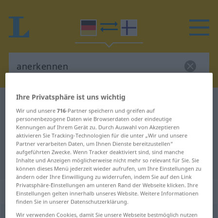
Ihre Privatsphäre ist uns wichtig
Deutsch-Finnisch Wörterbuch
anerkennen
Wir und unsere
716
-Partner speichern und greifen auf
Deutsch-Finnisch Übersetzung für
personenbezogene Daten wie Browserdaten oder eindeutige
Kennungen auf Ihrem Gerät zu. Durch Auswahl von Akzeptieren
"anerkennen"
aktivieren Sie Tracking-Technologien für die unter „Wir und unsere
Partner verarbeiten Daten, um Ihnen Dienste bereitzustellen“
aufgeführten Zwecke. Wenn Tracker deaktiviert sind, sind manche
Inhalte und Anzeigen möglicherweise nicht mehr so relevant für Sie. Sie
"anerkennen" Finnisch Übersetzung
können dieses Menü jederzeit wieder aufrufen, um Ihre Einstellungen zu
ändern oder Ihre Einwilligung zu widerrufen, indem Sie auf den Link
Privatsphäre-Einstellungen am unteren Rand der Webseite klicken. Ihre
„anerkennen“
Einstellungen gelten innerhalb unseres Website. Weitere Informationen
finden Sie in unserer Datenschutzerklärung.
Wir verwenden Cookies, damit Sie unsere Webseite bestmöglich nutzen
anerkennen