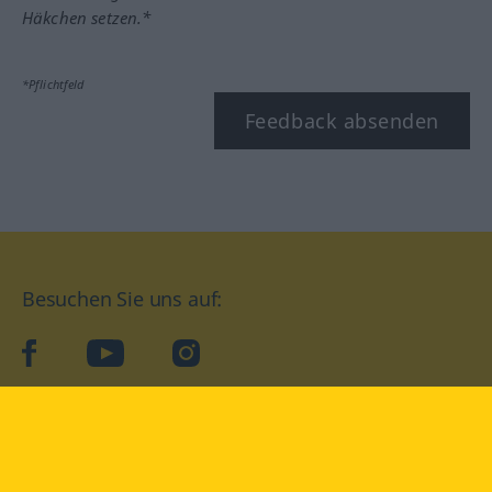
Häkchen setzen.*
*Pflichtfeld
Feedback absenden
Besuchen Sie uns auf:
facebook
YouTube
Instagram
Langenscheidt