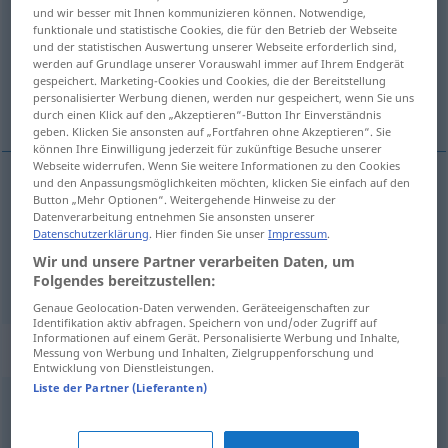
und wir besser mit Ihnen kommunizieren können. Notwendige,
funktionale und statistische Cookies, die für den Betrieb der Webseite
Übersicht aller Übersetzungen
und der statistischen Auswertung unserer Webseite erforderlich sind,
(Für mehr Details die Übersetzung anklicken/antippen)
werden auf Grundlage unserer Vorauswahl immer auf Ihrem Endgerät
gespeichert. Marketing-Cookies und Cookies, die der Bereitstellung
personalisierter Werbung dienen, werden nur gespeichert, wenn Sie uns
taata
durch einen Klick auf den „Akzeptieren“-Button Ihr Einverständnis
geben. Klicken Sie ansonsten auf „Fortfahren ohne Akzeptieren“. Sie
können Ihre Einwilligung jederzeit für zukünftige Besuche unserer
Webseite widerrufen. Wenn Sie weitere Informationen zu den Cookies
und den Anpassungsmöglichkeiten möchten, klicken Sie einfach auf den
Beispiele
Button „Mehr Optionen“. Weitergehende Hinweise zu der
Datenverarbeitung entnehmen Sie ansonsten unserer
sich verbürgen für
Datenschutzerklärung
. Hier finden Sie unser
Impressum
.
jokin
taata
Wir und unsere Partner verarbeiten Daten, um
Folgendes bereitzustellen:
Genaue Geolocation-Daten verwenden. Geräteeigenschaften zur
Identifikation aktiv abfragen. Speichern von und/oder Zugriff auf
Informationen auf einem Gerät. Personalisierte Werbung und Inhalte,
Synonyme für "verbürgen"
Messung von Werbung und Inhalten, Zielgruppenforschung und
Entwicklung von Dienstleistungen.
Liste der Partner (Lieferanten)
bürgen (für)