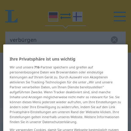
Ihre Privatsphäre ist uns wichtig
Deutsch-Finnisch Wörterbuch
verbürgen
Wir und unsere
716
-Partner speichern und greifen auf
Deutsch-Finnisch Übersetzung für
personenbezogene Daten wie Browserdaten oder eindeutige
Kennungen auf Ihrem Gerät zu. Durch Auswahl von Akzeptieren
"verbürgen"
aktivieren Sie Tracking-Technologien für die unter „Wir und unsere
Partner verarbeiten Daten, um Ihnen Dienste bereitzustellen“
aufgeführten Zwecke. Wenn Tracker deaktiviert sind, sind manche
"verbürgen" Finnisch Übersetzung
Inhalte und Anzeigen möglicherweise nicht mehr so relevant für Sie. Sie
können dieses Menü jederzeit wieder aufrufen, um Ihre Einstellungen zu
ändern oder Ihre Einwilligung zu widerrufen, indem Sie auf den Link
Privatsphäre-Einstellungen am unteren Rand der Webseite klicken. Ihre
„verbürgen“
Einstellungen gelten innerhalb unseres Website. Weitere Informationen
finden Sie in unserer Datenschutzerklärung.
verbürgen
Wir verwenden Cookies, damit Sie unsere Webseite bestmöglich nutzen