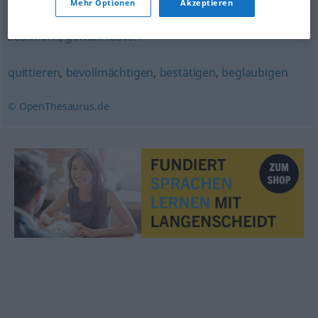
Mehr Optionen
Akzeptieren
garantieren
,
sicherstellen
,
sorgen
,
versprechen
,
zusichern
,
gewährleisten
quittieren
,
bevollmächtigen
,
bestätigen
,
beglaubigen
© OpenThesaurus.de