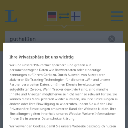
Ihre Privatsphäre ist uns wichtig
Deutsch-Finnisch Wörterbuch
gutheißen
Wir und unsere
716
-Partner speichern und greifen auf
Deutsch-Finnisch Übersetzung für
personenbezogene Daten wie Browserdaten oder eindeutige
Kennungen auf Ihrem Gerät zu. Durch Auswahl von Akzeptieren
"gutheißen"
aktivieren Sie Tracking-Technologien für die unter „Wir und unsere
Partner verarbeiten Daten, um Ihnen Dienste bereitzustellen“
aufgeführten Zwecke. Wenn Tracker deaktiviert sind, sind manche
Inhalte und Anzeigen möglicherweise nicht mehr so relevant für Sie. Sie
"gutheißen" Finnisch Übersetzung
können dieses Menü jederzeit wieder aufrufen, um Ihre Einstellungen zu
ändern oder Ihre Einwilligung zu widerrufen, indem Sie auf den Link
Privatsphäre-Einstellungen am unteren Rand der Webseite klicken. Ihre
„gutheißen“
Einstellungen gelten innerhalb unseres Website. Weitere Informationen
finden Sie in unserer Datenschutzerklärung.
Wir verwenden Cookies, damit Sie unsere Webseite bestmöglich nutzen
gutheißen