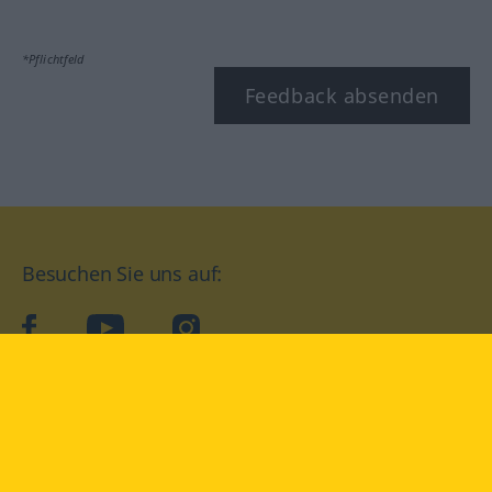
*Pflichtfeld
Feedback absenden
Besuchen Sie uns auf:
facebook
YouTube
Instagram
Langenscheidt