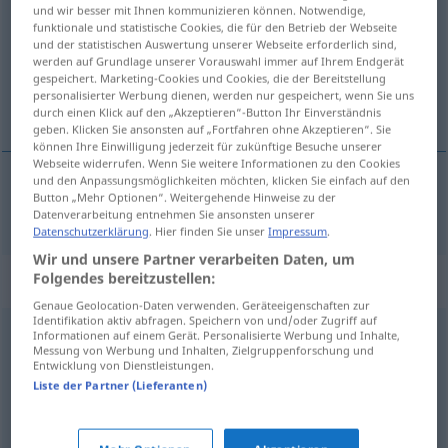
und wir besser mit Ihnen kommunizieren können. Notwendige,
funktionale und statistische Cookies, die für den Betrieb der Webseite
Übersicht aller Übersetzungen
und der statistischen Auswertung unserer Webseite erforderlich sind,
(Für mehr Details die Übersetzung anklicken/antippen)
werden auf Grundlage unserer Vorauswahl immer auf Ihrem Endgerät
gespeichert. Marketing-Cookies und Cookies, die der Bereitstellung
personalisierter Werbung dienen, werden nur gespeichert, wenn Sie uns
hyväksyä
durch einen Klick auf den „Akzeptieren“-Button Ihr Einverständnis
geben. Klicken Sie ansonsten auf „Fortfahren ohne Akzeptieren“. Sie
können Ihre Einwilligung jederzeit für zukünftige Besuche unserer
Webseite widerrufen. Wenn Sie weitere Informationen zu den Cookies
und den Anpassungsmöglichkeiten möchten, klicken Sie einfach auf den
Button „Mehr Optionen“. Weitergehende Hinweise zu der
hyväksyä
gutheißen
Datenverarbeitung entnehmen Sie ansonsten unserer
Datenschutzerklärung
. Hier finden Sie unser
Impressum
.
Wir und unsere Partner verarbeiten Daten, um
Synonyme für "gutheißen"
Folgendes bereitzustellen:
Genaue Geolocation-Daten verwenden. Geräteeigenschaften zur
Identifikation aktiv abfragen. Speichern von und/oder Zugriff auf
Informationen auf einem Gerät. Personalisierte Werbung und Inhalte,
begrüßen
,
billigen
,
befürworten
,
zustimmen
Messung von Werbung und Inhalten, Zielgruppenforschung und
Entwicklung von Dienstleistungen.
Liste der Partner (Lieferanten)
schätzen
,
rühmen
,
loben
,
würdigen