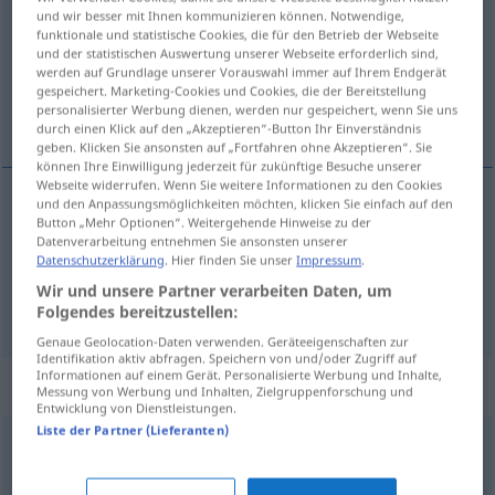
und wir besser mit Ihnen kommunizieren können. Notwendige,
funktionale und statistische Cookies, die für den Betrieb der Webseite
Übersicht aller Übersetzungen
und der statistischen Auswertung unserer Webseite erforderlich sind,
(Für mehr Details die Übersetzung anklicken/antippen)
werden auf Grundlage unserer Vorauswahl immer auf Ihrem Endgerät
gespeichert. Marketing-Cookies und Cookies, die der Bereitstellung
personalisierter Werbung dienen, werden nur gespeichert, wenn Sie uns
taputtaa käsiään
durch einen Klick auf den „Akzeptieren“-Button Ihr Einverständnis
geben. Klicken Sie ansonsten auf „Fortfahren ohne Akzeptieren“. Sie
können Ihre Einwilligung jederzeit für zukünftige Besuche unserer
Webseite widerrufen. Wenn Sie weitere Informationen zu den Cookies
und den Anpassungsmöglichkeiten möchten, klicken Sie einfach auf den
Beispiele
Button „Mehr Optionen“. Weitergehende Hinweise zu der
Datenverarbeitung entnehmen Sie ansonsten unserer
in die Hände klatschen,
Beifall
klatschen
Datenschutzerklärung
. Hier finden Sie unser
Impressum
.
taputtaa
(käsiään)
Wir und unsere Partner verarbeiten Daten, um
Folgendes bereitzustellen:
Genaue Geolocation-Daten verwenden. Geräteeigenschaften zur
Identifikation aktiv abfragen. Speichern von und/oder Zugriff auf
Informationen auf einem Gerät. Personalisierte Werbung und Inhalte,
Synonyme für "klatschen"
Messung von Werbung und Inhalten, Zielgruppenforschung und
Entwicklung von Dienstleistungen.
Liste der Partner (Lieferanten)
trommeln