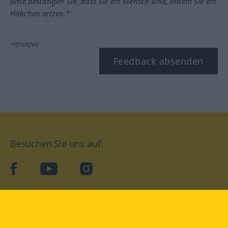
Bitte bestätigen Sie, dass Sie ein Mensch sind, indem Sie ein
Häkchen setzen.*
*Pflichtfeld
Feedback absenden
Besuchen Sie uns auf:
facebook
YouTube
Instagram
Langenscheidt