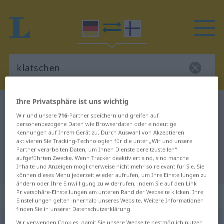
Ihre Privatsphäre ist uns wichtig
Deutsch-Finnisch Wörterbuch
klatschen
Wir und unsere
716
-Partner speichern und greifen auf
Deutsch-Finnisch Übersetzung für
personenbezogene Daten wie Browserdaten oder eindeutige
Kennungen auf Ihrem Gerät zu. Durch Auswahl von Akzeptieren
"klatschen"
aktivieren Sie Tracking-Technologien für die unter „Wir und unsere
Partner verarbeiten Daten, um Ihnen Dienste bereitzustellen“
aufgeführten Zwecke. Wenn Tracker deaktiviert sind, sind manche
"klatschen" Finnisch Übersetzung
Inhalte und Anzeigen möglicherweise nicht mehr so relevant für Sie. Sie
können dieses Menü jederzeit wieder aufrufen, um Ihre Einstellungen zu
ändern oder Ihre Einwilligung zu widerrufen, indem Sie auf den Link
Privatsphäre-Einstellungen am unteren Rand der Webseite klicken. Ihre
„klatschen“
Einstellungen gelten innerhalb unseres Website. Weitere Informationen
finden Sie in unserer Datenschutzerklärung.
klatschen
Wir verwenden Cookies, damit Sie unsere Webseite bestmöglich nutzen