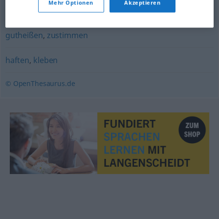
Mehr Optionen
Akzeptieren
lästern
gutheißen
,
zustimmen
haften
,
kleben
© OpenThesaurus.de