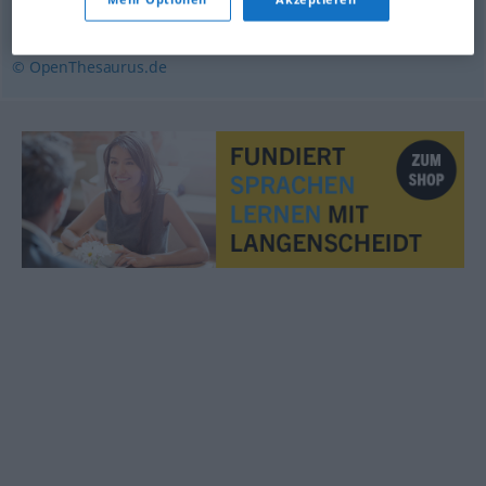
(für)
,
empfehlen
© OpenThesaurus.de