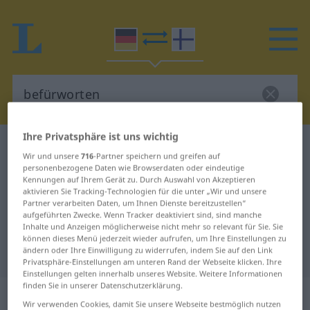
Ihre Privatsphäre ist uns wichtig
Deutsch-Finnisch Wörterbuch
befürworten
Wir und unsere
716
-Partner speichern und greifen auf
Deutsch-Finnisch Übersetzung für
personenbezogene Daten wie Browserdaten oder eindeutige
Kennungen auf Ihrem Gerät zu. Durch Auswahl von Akzeptieren
"befürworten"
aktivieren Sie Tracking-Technologien für die unter „Wir und unsere
Partner verarbeiten Daten, um Ihnen Dienste bereitzustellen“
aufgeführten Zwecke. Wenn Tracker deaktiviert sind, sind manche
Inhalte und Anzeigen möglicherweise nicht mehr so relevant für Sie. Sie
"befürworten" Finnisch
können dieses Menü jederzeit wieder aufrufen, um Ihre Einstellungen zu
ändern oder Ihre Einwilligung zu widerrufen, indem Sie auf den Link
Übersetzung
Privatsphäre-Einstellungen am unteren Rand der Webseite klicken. Ihre
Einstellungen gelten innerhalb unseres Website. Weitere Informationen
finden Sie in unserer Datenschutzerklärung.
„befürworten“
Wir verwenden Cookies, damit Sie unsere Webseite bestmöglich nutzen