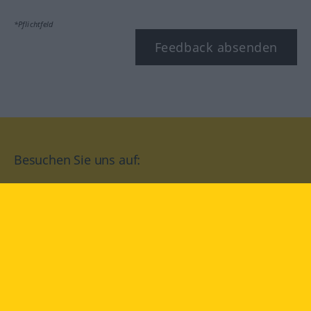
*Pflichtfeld
Feedback absenden
Besuchen Sie uns auf:
facebook
YouTube
Instagram
Langenscheidt