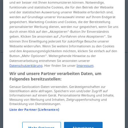
und wir besser mit Ihnen kommunizieren können. Notwendige,
funktionale und statistische Cookies, die für den Betrieb der Webseite
befürworten
und der statistischen Auswertung unserer Webseite erforderlich sind,
werden auf Grundlage unserer Vorauswahl immer auf Ihrem Endgerät
Übersicht aller Übersetzungen
gespeichert. Marketing-Cookies und Cookies, die der Bereitstellung
(Für mehr Details die Übersetzung anklicken/antippen)
personalisierter Werbung dienen, werden nur gespeichert, wenn Sie uns
durch einen Klick auf den „Akzeptieren“-Button Ihr Einverständnis
geben. Klicken Sie ansonsten auf „Fortfahren ohne Akzeptieren“. Sie
puoltaa
können Ihre Einwilligung jederzeit für zukünftige Besuche unserer
Webseite widerrufen. Wenn Sie weitere Informationen zu den Cookies
und den Anpassungsmöglichkeiten möchten, klicken Sie einfach auf den
Button „Mehr Optionen“. Weitergehende Hinweise zu der
Datenverarbeitung entnehmen Sie ansonsten unserer
Datenschutzerklärung
. Hier finden Sie unser
Impressum
.
puoltaa
befürworten
Wir und unsere Partner verarbeiten Daten, um
Folgendes bereitzustellen:
Genaue Geolocation-Daten verwenden. Geräteeigenschaften zur
Synonyme für "befürworten"
Identifikation aktiv abfragen. Speichern von und/oder Zugriff auf
Informationen auf einem Gerät. Personalisierte Werbung und Inhalte,
Messung von Werbung und Inhalten, Zielgruppenforschung und
Entwicklung von Dienstleistungen.
begrüßen
,
billigen
,
zustimmen
,
gutheißen
Liste der Partner (Lieferanten)
anpreisen
,
(sich) einsetzen (für)
,
unterstützen
,
eintreten
Mehr Optionen
Akzeptieren