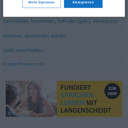
Mehr Optionen
Akzeptieren
anordnen
,
veranlassen
,
bestimmen
,
diktieren
beschließen
,
bestimmen
,
befinden (geh.)
,
vereinbaren
stimmen
,
abstimmen
,
wählen
(sich) entschließen
© OpenThesaurus.de