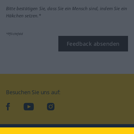
Bitte bestätigen Sie, dass Sie ein Mensch sind, indem Sie ein
Häkchen setzen.*
*Pflichtfeld
Feedback absenden
Besuchen Sie uns auf:
facebook
YouTube
Instagram