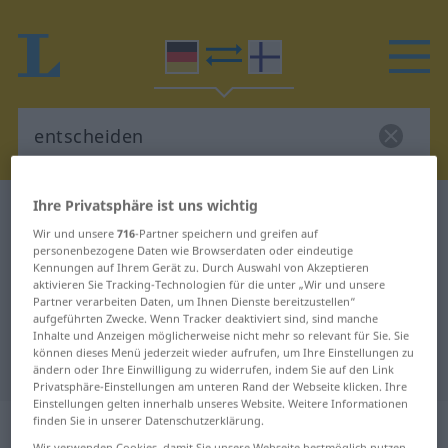
Ihre Privatsphäre ist uns wichtig
Deutsch-Finnisch Wörterbuch
entscheiden
Wir und unsere
716
-Partner speichern und greifen auf
Deutsch-Finnisch Übersetzung für
personenbezogene Daten wie Browserdaten oder eindeutige
Kennungen auf Ihrem Gerät zu. Durch Auswahl von Akzeptieren
"entscheiden"
aktivieren Sie Tracking-Technologien für die unter „Wir und unsere
Partner verarbeiten Daten, um Ihnen Dienste bereitzustellen“
aufgeführten Zwecke. Wenn Tracker deaktiviert sind, sind manche
"entscheiden" Finnisch
Inhalte und Anzeigen möglicherweise nicht mehr so relevant für Sie. Sie
können dieses Menü jederzeit wieder aufrufen, um Ihre Einstellungen zu
Übersetzung
ändern oder Ihre Einwilligung zu widerrufen, indem Sie auf den Link
Privatsphäre-Einstellungen am unteren Rand der Webseite klicken. Ihre
Einstellungen gelten innerhalb unseres Website. Weitere Informationen
„entscheiden“
finden Sie in unserer Datenschutzerklärung.
Wir verwenden Cookies, damit Sie unsere Webseite bestmöglich nutzen