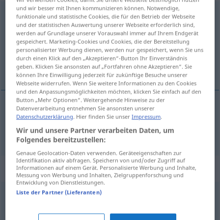
und wir besser mit Ihnen kommunizieren können. Notwendige,
entscheiden
funktionale und statistische Cookies, die für den Betrieb der Webseite
und der statistischen Auswertung unserer Webseite erforderlich sind,
Übersicht aller Übersetzungen
werden auf Grundlage unserer Vorauswahl immer auf Ihrem Endgerät
gespeichert. Marketing-Cookies und Cookies, die der Bereitstellung
(Für mehr Details die Übersetzung anklicken/antippen)
personalisierter Werbung dienen, werden nur gespeichert, wenn Sie uns
durch einen Klick auf den „Akzeptieren“-Button Ihr Einverständnis
ratkaista, päättää
geben. Klicken Sie ansonsten auf „Fortfahren ohne Akzeptieren“. Sie
können Ihre Einwilligung jederzeit für zukünftige Besuche unserer
Webseite widerrufen. Wenn Sie weitere Informationen zu den Cookies
und den Anpassungsmöglichkeiten möchten, klicken Sie einfach auf den
Button „Mehr Optionen“. Weitergehende Hinweise zu der
Datenverarbeitung entnehmen Sie ansonsten unserer
ratkaista
,
päättää
entscheiden
Datenschutzerklärung
. Hier finden Sie unser
Impressum
.
Wir und unsere Partner verarbeiten Daten, um
Folgendes bereitzustellen:
Genaue Geolocation-Daten verwenden. Geräteeigenschaften zur
Identifikation aktiv abfragen. Speichern von und/oder Zugriff auf
Synonyme für "entscheiden"
Informationen auf einem Gerät. Personalisierte Werbung und Inhalte,
Messung von Werbung und Inhalten, Zielgruppenforschung und
Entwicklung von Dienstleistungen.
Liste der Partner (Lieferanten)
anweisen
,
regeln
,
(jdm. etw.) verpassen
,
verordnen
,
vorschreiben
,
verfügen
,
(über etwas) befinden
,