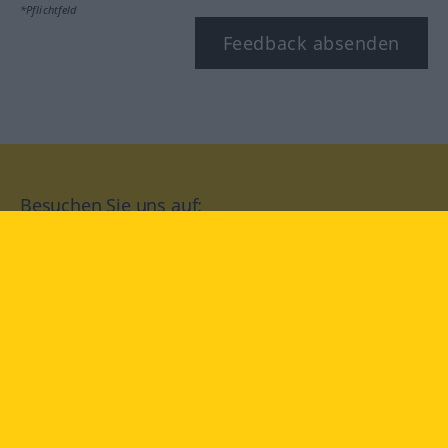
*Pflichtfeld
Feedback absenden
Besuchen Sie uns auf:
facebook
YouTube
Instagram
Langenscheidt
NUTZUNGSBEDINGUNGEN