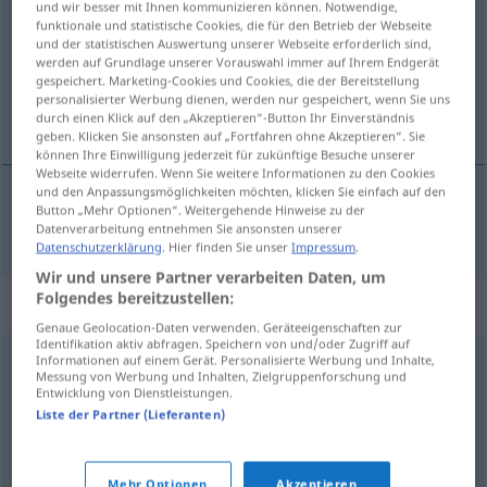
und wir besser mit Ihnen kommunizieren können. Notwendige,
funktionale und statistische Cookies, die für den Betrieb der Webseite
Übersicht aller Übersetzungen
und der statistischen Auswertung unserer Webseite erforderlich sind,
werden auf Grundlage unserer Vorauswahl immer auf Ihrem Endgerät
(Für mehr Details die Übersetzung anklicken/antippen)
gespeichert. Marketing-Cookies und Cookies, die der Bereitstellung
personalisierter Werbung dienen, werden nur gespeichert, wenn Sie uns
sanella
durch einen Klick auf den „Akzeptieren“-Button Ihr Einverständnis
geben. Klicken Sie ansonsten auf „Fortfahren ohne Akzeptieren“. Sie
können Ihre Einwilligung jederzeit für zukünftige Besuche unserer
Webseite widerrufen. Wenn Sie weitere Informationen zu den Cookies
und den Anpassungsmöglichkeiten möchten, klicken Sie einfach auf den
Button „Mehr Optionen“. Weitergehende Hinweise zu der
sanella
diktieren
Datenverarbeitung entnehmen Sie ansonsten unserer
Datenschutzerklärung
. Hier finden Sie unser
Impressum
.
Wir und unsere Partner verarbeiten Daten, um
Folgendes bereitzustellen:
Synonyme für "diktieren"
Genaue Geolocation-Daten verwenden. Geräteeigenschaften zur
Identifikation aktiv abfragen. Speichern von und/oder Zugriff auf
Informationen auf einem Gerät. Personalisierte Werbung und Inhalte,
Messung von Werbung und Inhalten, Zielgruppenforschung und
anweisen
,
regeln
,
(jdm. etw.) verpassen
,
verordnen
,
Entwicklung von Dienstleistungen.
vorschreiben
,
verfügen
,
(über etwas) befinden
,
Liste der Partner (Lieferanten)
anordnen
,
veranlassen
,
bestimmen
,
entscheiden
Mehr Optionen
Akzeptieren