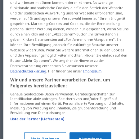
und wir besser mit Ihnen kommunizieren können. Notwendige,
funktionale und statistische Cookies, die für den Betrieb der Webseite
Übersicht aller Übersetzungen
und der statistischen Auswertung unserer Webseite erforderlich sind,
werden auf Grundlage unserer Vorauswahl immer auf Ihrem Endgerät
(Für mehr Details die Übersetzung anklicken/antippen)
gespeichert. Marketing-Cookies und Cookies, die der Bereitstellung
personalisierter Werbung dienen, werden nur gespeichert, wenn Sie uns
päättää, ratkaista, päättää, lopettaa
durch einen Klick auf den „Akzeptieren“-Button Ihr Einverständnis
geben. Klicken Sie ansonsten auf „Fortfahren ohne Akzeptieren“. Sie
können Ihre Einwilligung jederzeit für zukünftige Besuche unserer
Webseite widerrufen. Wenn Sie weitere Informationen zu den Cookies
und den Anpassungsmöglichkeiten möchten, klicken Sie einfach auf den
Button „Mehr Optionen“. Weitergehende Hinweise zu der
päättää
,
ratkaista
beschließen
Datenverarbeitung entnehmen Sie ansonsten unserer
Datenschutzerklärung
. Hier finden Sie unser
Impressum
.
päättää
,
lopettaa
beschließen
beenden
Wir und unsere Partner verarbeiten Daten, um
Folgendes bereitzustellen:
Genaue Geolocation-Daten verwenden. Geräteeigenschaften zur
Identifikation aktiv abfragen. Speichern von und/oder Zugriff auf
Synonyme für "beschließen"
Informationen auf einem Gerät. Personalisierte Werbung und Inhalte,
Messung von Werbung und Inhalten, Zielgruppenforschung und
Entwicklung von Dienstleistungen.
Liste der Partner (Lieferanten)
erledigen
,
beenden
,
abschließen
,
durchziehen
,
vollenden
bestimmen
,
befinden (geh.)
,
vereinbaren
,
entscheiden
Mehr Optionen
Akzeptieren