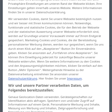
Privatsphäre-Einstellungen am unteren Rand der Webseite klicken. Ihre
zwangsweise
adj
Einstellungen gelten innerhalb unseres Website. Weitere Informationen
finden Sie in unserer Datenschutzerklärung.
Übersicht aller Übersetzungen
Wir verwenden Cookies, damit Sie unsere Webseite bestmöglich nutzen
(Für mehr Details die Übersetzung anklicken/antippen)
und wir besser mit Ihnen kommunizieren können. Notwendige,
funktionale und statistische Cookies, die für den Betrieb der Webseite
und der statistischen Auswertung unserer Webseite erforderlich sind,
compulsory, obligatory
enforced
werden auf Grundlage unserer Vorauswahl immer auf Ihrem Endgerät
gespeichert. Marketing-Cookies und Cookies, die der Bereitstellung
personalisierter Werbung dienen, werden nur gespeichert, wenn Sie uns
durch einen Klick auf den „Akzeptieren“-Button Ihr Einverständnis
geben. Klicken Sie ansonsten auf „Fortfahren ohne Akzeptieren“. Sie
können Ihre Einwilligung jederzeit für zukünftige Besuche unserer
compulsory
zwangsweise
Webseite widerrufen. Wenn Sie weitere Informationen zu den Cookies
und den Anpassungsmöglichkeiten möchten, klicken Sie einfach auf den
Button „Mehr Optionen“. Weitergehende Hinweise zu der
obligatory
zwangsweise
Datenverarbeitung entnehmen Sie ansonsten unserer
Datenschutzerklärung
. Hier finden Sie unser
Impressum
.
Wir und unsere Partner verarbeiten Daten, um
(en)forced
zwangsweise
Verkauf etc
Folgendes bereitzustellen:
Genaue Geolocation-Daten verwenden. Geräteeigenschaften zur
Identifikation aktiv abfragen. Speichern von und/oder Zugriff auf
Informationen auf einem Gerät. Personalisierte Werbung und Inhalte,
„zwangsweise“
: Adverb
Messung von Werbung und Inhalten, Zielgruppenforschung und
Entwicklung von Dienstleistungen.