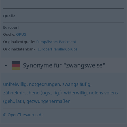
Quelle
Europarl
Quelle:
OPUS
Originaltextquelle:
Europäisches Parlament
Originaldatenbank:
Europarl Parallel Corups
Synonyme für "zwangsweise"
unfreiwillig
,
notgedrungen
,
zwangsläufig
,
zähneknirschend (ugs., fig.)
,
widerwillig
,
nolens volens
(geh., lat.)
,
gezwungenermaßen
© OpenThesaurus.de