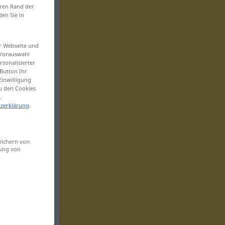
eren Rand der
den Sie in
er Webseite und
 Vorauswahl
sonalisierter
Button Ihr
Einwilligung
zu den Cookies
.
zerklärung
.
eichern von
sung von