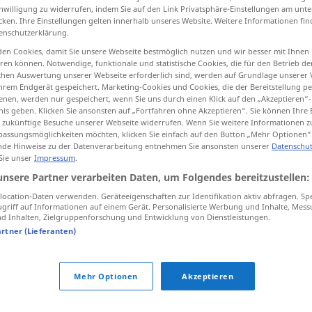
inwilligung zu widerrufen, indem Sie auf den Link Privatsphäre-Einstellungen am unt
cken. Ihre Einstellungen gelten innerhalb unseres Website. Weitere Informationen fin
enschutzerklärung.
en Cookies, damit Sie unsere Webseite bestmöglich nutzen und wir besser mit Ihnen
tippen)
en können. Notwendige, funktionale und statistische Cookies, die für den Betrieb d
ischen Auswertung unserer Webseite erforderlich sind, werden auf Grundlage unserer
hrem Endgerät gespeichert. Marketing-Cookies und Cookies, die der Bereitstellung per
lt...
to consult...
nen, werden nur gespeichert, wenn Sie uns durch einen Klick auf den „Akzeptieren“-
nis geben. Klicken Sie ansonsten auf „Fortfahren ohne Akzeptieren“. Sie können Ihre 
ür zukünftige Besuche unserer Webseite widerrufen. Wenn Sie weitere Informationen 
assungsmöglichkeiten möchten, klicken Sie einfach auf den Button „Mehr Optionen“
de Hinweise zu der Datenverarbeitung entnehmen Sie ansonsten unserer
Datenschut
 Sie unser
Impressum
.
nur in
mit sich zurate
gehen
unsere Partner verarbeiten Daten, um Folgendes bereitzustellen:
e
jemanden zurate
ziehen
ocation-Daten verwenden. Geräteeigenschaften zur Identifikation aktiv abfragen. Sp
griff auf Informationen auf einem Gerät. Personalisierte Werbung und Inhalte, Mes
etwas
zurate
ziehen
Buch, Landkarte
 Inhalten, Zielgruppenforschung und Entwicklung von Dienstleistungen.
artner (Lieferanten)
etc
Mehr Optionen
Akzeptieren
Quellen für "zurate"
ktion geprüft)