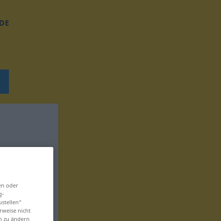
DE
en oder
g-
ustellen“
rweise nicht
en zu ändern