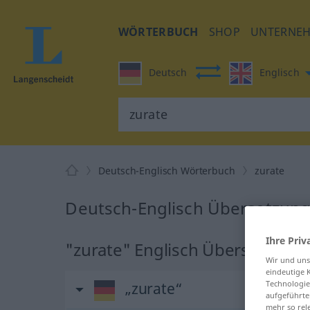
WÖRTERBUCH
SHOP
UNTERNE
Deutsch
Englisch
Deutsch-Englisch Wörterbuch
zurate
Deutsch-Englisch Übersetzung 
Ihre Priv
"zurate" Englisch Übersetzung
Wir und un
eindeutige 
Technologie
„zurate“
aufgeführte
mehr so rel