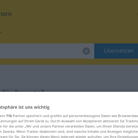
HMEN
Übersetzen
für "zurate"
atsphäre ist uns wichtig
sere
716
-Partner speichern und greifen auf personenbezogene Daten wie Browserdat
Kennungen auf Ihrem Gerät zu. Durch Auswahl von Akzeptieren aktivieren Sie Trackin
n für die unter „Wir und unsere Partner verarbeiten Daten, um Ihnen Dienste bereitz
n Zwecke. Wenn Tracker deaktiviert sind, sind manche Inhalte und Anzeigen mögliche
evant für Sie. Sie können dieses Menü jederzeit wieder aufrufen, um Ihre Einstellung