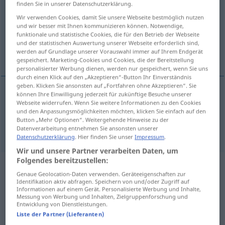
finden Sie in unserer Datenschutzerklärung.
Übersicht aller Übersetzungen
Wir verwenden Cookies, damit Sie unsere Webseite bestmöglich nutzen
und wir besser mit Ihnen kommunizieren können. Notwendige,
(Für mehr Details die Übersetzung anklicken/antippen)
funktionale und statistische Cookies, die für den Betrieb der Webseite
und der statistischen Auswertung unserer Webseite erforderlich sind,
countless, innumerable
werden auf Grundlage unserer Vorauswahl immer auf Ihrem Endgerät
gespeichert. Marketing-Cookies und Cookies, die der Bereitstellung
personalisierter Werbung dienen, werden nur gespeichert, wenn Sie uns
durch einen Klick auf den „Akzeptieren“-Button Ihr Einverständnis
geben. Klicken Sie ansonsten auf „Fortfahren ohne Akzeptieren“. Sie
können Ihre Einwilligung jederzeit für zukünftige Besuche unserer
Webseite widerrufen. Wenn Sie weitere Informationen zu den Cookies
countless
zahllos
und den Anpassungsmöglichkeiten möchten, klicken Sie einfach auf den
Button „Mehr Optionen“. Weitergehende Hinweise zu der
innumerable
zahllos
Datenverarbeitung entnehmen Sie ansonsten unserer
Datenschutzerklärung
. Hier finden Sie unser
Impressum
.
Wir und unsere Partner verarbeiten Daten, um
Folgendes bereitzustellen:
Beispielsätze aus externen Quellen
Genaue Geolocation-Daten verwenden. Geräteeigenschaften zur
Identifikation aktiv abfragen. Speichern von und/oder Zugriff auf
für "zahllos"
Informationen auf einem Gerät. Personalisierte Werbung und Inhalte,
Messung von Werbung und Inhalten, Zielgruppenforschung und
(nicht von der Langenscheidt Redaktion
Entwicklung von Dienstleistungen.
geprüft)
Liste der Partner (Lieferanten)