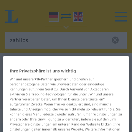
Deutsch-Englisch Wörterbuch
zahllos
Deutsch-Englisch Übersetzung für
Ihre Privatsphäre ist uns wichtig
Wir und unsere
716
-Partner speichern und greifen auf
"zahllos"
personenbezogene Daten wie Browserdaten oder eindeutige
Kennungen auf Ihrem Gerät zu. Durch Auswahl von Akzeptieren
aktivieren Sie Tracking-Technologien für die unter „Wir und unsere
"zahllos" Englisch Übersetzung
Partner verarbeiten Daten, um Ihnen Dienste bereitzustellen“
aufgeführten Zwecke. Wenn Tracker deaktiviert sind, sind manche
Inhalte und Anzeigen möglicherweise nicht mehr so relevant für Sie. Sie
„zahllos“
: Adjektiv
können dieses Menü jederzeit wieder aufrufen, um Ihre Einstellungen zu
ändern oder Ihre Einwilligung zu widerrufen, indem Sie auf den Link
Privatsphäre-Einstellungen am unteren Rand der Webseite klicken. Ihre
Einstellungen gelten innerhalb unseres Website. Weitere Informationen
zahllos
adj