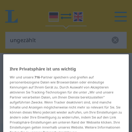
Deutsch-Englisch Wörterbuch
ungezählt
Ihre Privatsphäre ist uns wichtig
Deutsch-Englisch Übersetzung für
Wir und unsere
716
-Partner speichern und greifen auf
"ungezählt"
personenbezogene Daten wie Browserdaten oder eindeutige
Kennungen auf Ihrem Gerät zu. Durch Auswahl von Akzeptieren
aktivieren Sie Tracking-Technologien für die unter „Wir und unsere
Partner verarbeiten Daten, um Ihnen Dienste bereitzustellen“
"ungezählt" Englisch Übersetzung
aufgeführten Zwecke. Wenn Tracker deaktiviert sind, sind manche
Inhalte und Anzeigen möglicherweise nicht mehr so relevant für Sie. Sie
können dieses Menü jederzeit wieder aufrufen, um Ihre Einstellungen zu
„ungezählt“
: Adjektiv
ändern oder Ihre Einwilligung zu widerrufen, indem Sie auf den Link
Privatsphäre-Einstellungen am unteren Rand der Webseite klicken. Ihre
Einstellungen gelten innerhalb unseres Website. Weitere Informationen
ungezählt
adj