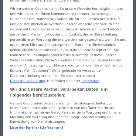
finden Sie in unserer Datenschutzerklärung.
Wir verwenden Cookies, damit Sie unsere Webseite bestmöglich nutzen
Übersicht aller Übersetzungen
und wir besser mit Ihnen kommunizieren können. Notwendige,
(Für mehr Details die Übersetzung anklicken/antippen)
funktionale und statistische Cookies, die für den Betrieb der Webseite
und der statistischen Auswertung unserer Webseite erforderlich sind,
werden auf Grundlage unserer Vorauswahl immer auf Ihrem Endgerät
uncounted
gespeichert. Marketing-Cookies und Cookies, die der Bereitstellung
personalisierter Werbung dienen, werden nur gespeichert, wenn Sie uns
durch einen Klick auf den „Akzeptieren“-Button Ihr Einverständnis
innumerable, countless, untold
omitted
geben. Klicken Sie ansonsten auf „Fortfahren ohne Akzeptieren“. Sie
können Ihre Einwilligung jederzeit für zukünftige Besuche unserer
Webseite widerrufen. Wenn Sie weitere Informationen zu den Cookies
und den Anpassungsmöglichkeiten möchten, klicken Sie einfach auf den
Button „Mehr Optionen“. Weitergehende Hinweise zu der
Datenverarbeitung entnehmen Sie ansonsten unserer
uncounted
ungezählt
nicht gezählt
Datenschutzerklärung
. Hier finden Sie unser
Impressum
.
Wir und unsere Partner verarbeiten Daten, um
Folgendes bereitzustellen:
Genaue Geolocation-Daten verwenden. Geräteeigenschaften zur
Identifikation aktiv abfragen. Speichern von und/oder Zugriff auf
innumerable
ungezählt
unzählbar
<
>
FIG
ATTR
Informationen auf einem Gerät. Personalisierte Werbung und Inhalte,
Messung von Werbung und Inhalten, Zielgruppenforschung und
Entwicklung von Dienstleistungen.
countless
ungezählt
unzählbar
<
>
FIG
ATTR
Liste der Partner (Lieferanten)