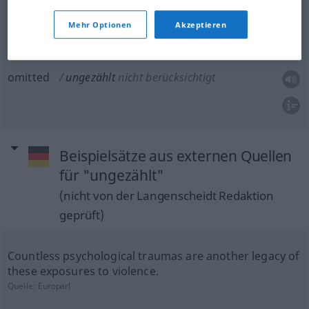
untold
ungezählt
unzählbar
<
>
FIG
ATTR
Mehr Optionen
Akzeptieren
omitted
ungezählt
nicht berücksichtigt
Beispielsätze aus externen Quellen
für "ungezählt"
(nicht von der Langenscheidt Redaktion
geprüft)
Countless psychological traumas are another legacy of
these exposures to violence.
Quelle:
Europarl