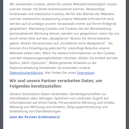
Wir verwenden Cookies, damit Sie unsere Webseite bestmöglich nutzen
und wir besser mit Ihnen kommunizieren können. Notwendige,
Übersicht aller Übersetzungen
funktionale und statistische Cookies, die für den Betrieb der Webseite
(Für mehr Details die Übersetzung anklicken/antippen)
und der statistischen Auswertung unserer Webseite erforderlich sind,
werden auf Grundlage unserer Vorauswahl immer auf Ihrem Endgerät
gespeichert. Marketing-Cookies und Cookies, die der Bereitstellung
innumerable, countless, uncountable
personalisierter Werbung dienen, werden nur gespeichert, wenn Sie uns
durch einen Klick auf den „Akzeptieren“-Button Ihr Einverständnis
geben. Klicken Sie ansonsten auf „Fortfahren ohne Akzeptieren“. Sie
können Ihre Einwilligung jederzeit für zukünftige Besuche unserer
Webseite widerrufen. Wenn Sie weitere Informationen zu den Cookies
und den Anpassungsmöglichkeiten möchten, klicken Sie einfach auf den
innumerable
unzählbar
sehr groß
Button „Mehr Optionen“. Weitergehende Hinweise zu der
Datenverarbeitung entnehmen Sie ansonsten unserer
Datenschutzerklärung
. Hier finden Sie unser
Impressum
.
countless
unzählbar
sehr groß
Wir und unsere Partner verarbeiten Daten, um
Folgendes bereitzustellen:
uncountable
unzählbar
sehr groß
Genaue Geolocation-Daten verwenden. Geräteeigenschaften zur
Identifikation aktiv abfragen. Speichern von und/oder Zugriff auf
Informationen auf einem Gerät. Personalisierte Werbung und Inhalte,
Messung von Werbung und Inhalten, Zielgruppenforschung und
Beispielsätze aus externen Quellen
Entwicklung von Dienstleistungen.
Liste der Partner (Lieferanten)
für "unzählbar"
(nicht von der Langenscheidt Redaktion