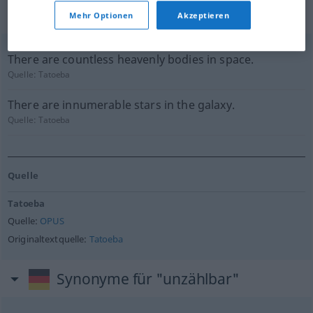
geprüft)
Mehr Optionen
Akzeptieren
There are countless heavenly bodies in space.
Quelle:
Tatoeba
There are innumerable stars in the galaxy.
Quelle:
Tatoeba
Quelle
Tatoeba
Quelle:
OPUS
Originaltextquelle:
Tatoeba
Synonyme für "unzählbar"