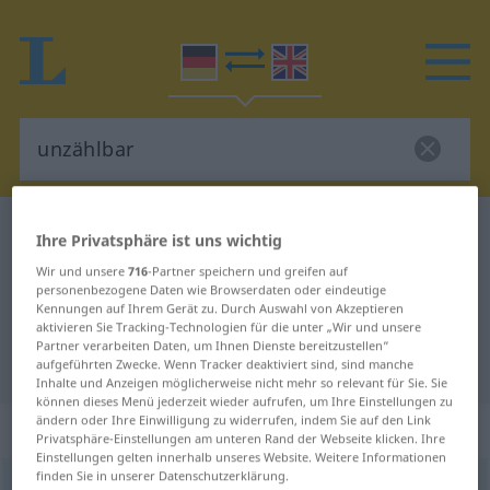
Deutsch-Englisch Wörterbuch
unzählbar
Ihre Privatsphäre ist uns wichtig
Deutsch-Englisch Übersetzung für
Wir und unsere
716
-Partner speichern und greifen auf
personenbezogene Daten wie Browserdaten oder eindeutige
"unzählbar"
Kennungen auf Ihrem Gerät zu. Durch Auswahl von Akzeptieren
aktivieren Sie Tracking-Technologien für die unter „Wir und unsere
Partner verarbeiten Daten, um Ihnen Dienste bereitzustellen“
"unzählbar" Englisch Übersetzung
aufgeführten Zwecke. Wenn Tracker deaktiviert sind, sind manche
Inhalte und Anzeigen möglicherweise nicht mehr so relevant für Sie. Sie
können dieses Menü jederzeit wieder aufrufen, um Ihre Einstellungen zu
ändern oder Ihre Einwilligung zu widerrufen, indem Sie auf den Link
„unzählbar“
: Adjektiv
Privatsphäre-Einstellungen am unteren Rand der Webseite klicken. Ihre
Einstellungen gelten innerhalb unseres Website. Weitere Informationen
finden Sie in unserer Datenschutzerklärung.
unzählbar
[ˌʊnˈtsɛːlbaːr; ˈʊn-]
adj