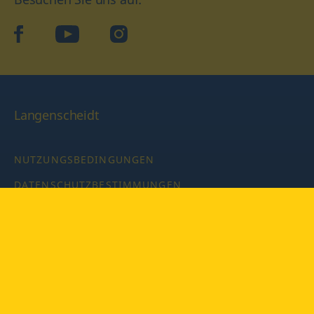
facebook
YouTube
Instagram
Langenscheidt
NUTZUNGSBEDINGUNGEN
DATENSCHUTZBESTIMMUNGEN
IMPRESSUM
PRIVATSPHÄRE-EINSTELLUNGEN
LATEINWÖRTERBUCH MIT CODE
Copyright © 2026 PONS Langenscheidt GmbH, Alle Rechte
vorbehalten.