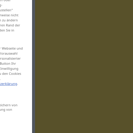
g-
ustellen“
rweise nicht
en zu ändern
eren Rand der
den Sie in
er Webseite und
 Vorauswahl
sonalisierter
Button Ihr
Einwilligung
zu den Cookies
.
zerklärung
.
eichern von
sung von