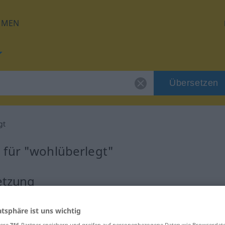
HMEN
Übersetzen
gt
 für "wohlüberlegt"
etzung
atsphäre ist uns wichtig
sere
716
-Partner speichern und greifen auf personenbezogene Daten wie Browserdat