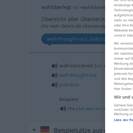
eindeutige 
wohlüberlegt
adj
<
wohlüberlegter
;
wohlübe
Technologie
aufgeführte
Übersicht aller Übersetzungen
mehr so rel
oder Ihre E
(Für mehr Details die Übersetzung anklicken/an
Webseite kli
unserer Dat
well-thought-out, judicious, well-co
Wir verwend
kommunizier
der statist
immer auf I
Werbung die
well-conceived (
od
-considered)
Einverständ
jederzeit f
well-thought-out
und den Anp
Weitergehen
judicious
Hier finden
Wir und 
Beispiele
Genaue Geol
the
plan
was
very
well-thought-
und/oder Zu
Werbung und
Liste der P
Beispielsätze aus externen