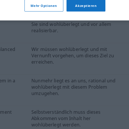
ktion geprüft)
Mehr Optionen
Akzeptieren
Sie sind wohlüberlegt und vor allem
realisierbar.
alanced
Wir müssen wohlüberlegt und mit
Vernunft vorgehen, um dieses Ziel zu
erreichen.
lem in a
Nunmehr liegt es an uns, rational und
wohlüberlegt mit diesem Problem
umzugehen.
eement
Selbstverständlich muss dieses
Abkommen vom Inhalt her
wohlüberlegt werden.