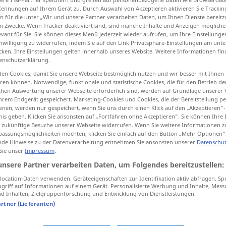
Kennungen auf Ihrem Gerät zu. Durch Auswahl von Akzeptieren aktivieren Sie Trackin
rlegtest
>
n für die unter „Wir und unsere Partner verarbeiten Daten, um Ihnen Dienste bereitz
n Zwecke. Wenn Tracker deaktiviert sind, sind manche Inhalte und Anzeigen mögliche
evant für Sie. Sie können dieses Menü jederzeit wieder aufrufen, um Ihre Einstellung
inwilligung zu widerrufen, indem Sie auf den Link Privatsphäre-Einstellungen am unt
tippen)
cken. Ihre Einstellungen gelten innerhalb unseres Website. Weitere Informationen fin
enschutzerklärung.
nceived
en Cookies, damit Sie unsere Webseite bestmöglich nutzen und wir besser mit Ihnen
en können. Notwendige, funktionale und statistische Cookies, die für den Betrieb d
ischen Auswertung unserer Webseite erforderlich sind, werden auf Grundlage unserer
hrem Endgerät gespeichert. Marketing-Cookies und Cookies, die der Bereitstellung per
nen, werden nur gespeichert, wenn Sie uns durch einen Klick auf den „Akzeptieren“-
wohlüberlegt
Plan etc
nis geben. Klicken Sie ansonsten auf „Fortfahren ohne Akzeptieren“. Sie können Ihre 
ür zukünftige Besuche unserer Webseite widerrufen. Wenn Sie weitere Informationen 
assungsmöglichkeiten möchten, klicken Sie einfach auf den Button „Mehr Optionen“
de Hinweise zu der Datenverarbeitung entnehmen Sie ansonsten unserer
Datenschut
 Sie unser
Impressum
.
unsere Partner verarbeiten Daten, um Folgendes bereitzustellen:
ocation-Daten verwenden. Geräteeigenschaften zur Identifikation aktiv abfragen. Sp
out
der
Plan
war
sehr
wohlüberlegt
griff auf Informationen auf einem Gerät. Personalisierte Werbung und Inhalte, Mes
 Inhalten, Zielgruppenforschung und Entwicklung von Dienstleistungen.
artner (Lieferanten)
 Quellen für "wohlüberlegt"