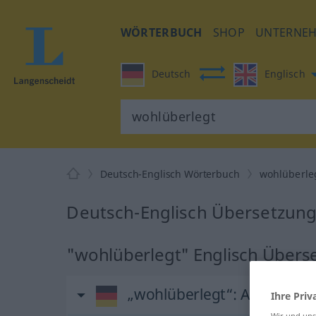
WÖRTERBUCH
SHOP
UNTERNE
Deutsch
Englisch
Deutsch-Englisch Wörterbuch
wohlüberle
Deutsch-Englisch Übersetzung
"wohlüberlegt" Englisch Übers
„wohlüberlegt“
: Adjektiv
Ihre Priv
Wir und un