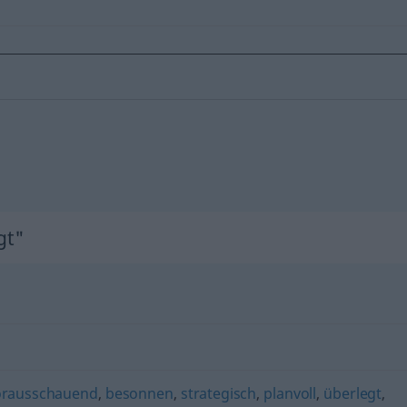
gt"
orausschauend
,
besonnen
,
strategisch
,
planvoll
,
überlegt
,