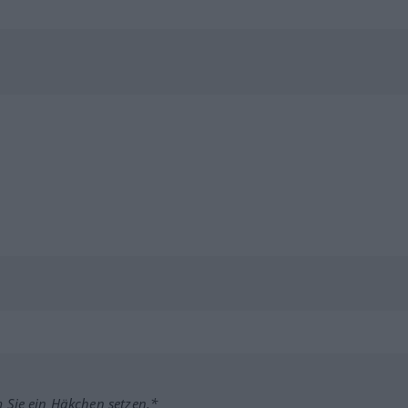
m Sie ein Häkchen setzen.*