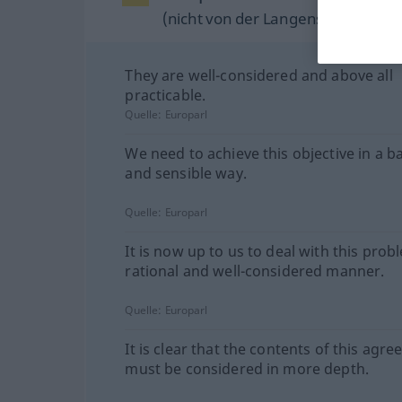
(nicht von der Langenscheidt Reda
They are well-considered and above all
practicable.
Quelle:
Europarl
We need to achieve this objective in a b
and sensible way.
Quelle:
Europarl
It is now up to us to deal with this prob
rational and well-considered manner.
Quelle:
Europarl
It is clear that the contents of this agr
must be considered in more depth.