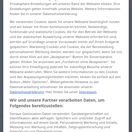
Verb
Privatsphäre-Einstellungen am unteren Rand der Webseite klicken. Ihre
Einstellungen gelten innerhalb unseres Website. Weitere Informationen
finden Sie in unserer Datenschutzerklärung.
wiederaufnehmen
v/t
<
irr
,
trennb
;
-ge-
;
h
>
,
wieder
Wir verwenden Cookies, damit Sie unsere Webseite bestmöglich nutzen
aufnehmen
und wir besser mit Ihnen kommunizieren können. Notwendige,
funktionale und statistische Cookies, die für den Betrieb der Webseite
Übersicht aller Übersetzungen
und der statistischen Auswertung unserer Webseite erforderlich sind,
werden auf Grundlage unserer Vorauswahl immer auf Ihrem Endgerät
(Für mehr Details die Übersetzung anklicken/antippen)
gespeichert. Marketing-Cookies und Cookies, die der Bereitstellung
personalisierter Werbung dienen, werden nur gespeichert, wenn Sie uns
resume, take up again
durch einen Klick auf den „Akzeptieren“-Button Ihr Einverständnis
geben. Klicken Sie ansonsten auf „Fortfahren ohne Akzeptieren“. Sie
können Ihre Einwilligung jederzeit für zukünftige Besuche unserer
revert to, come back to, take up again
Webseite widerrufen. Wenn Sie weitere Informationen zu den Cookies
und den Anpassungsmöglichkeiten möchten, klicken Sie einfach auf den
Button „Mehr Optionen“. Weitergehende Hinweise zu der
readmit
revive
reopen, revive
Datenverarbeitung entnehmen Sie ansonsten unserer
Datenschutzerklärung
. Hier finden Sie unser
Impressum
.
Wir und unsere Partner verarbeiten Daten, um
Weitere Beispiele...
Folgendes bereitzustellen:
Genaue Geolocation-Daten verwenden. Geräteeigenschaften zur
Identifikation aktiv abfragen. Speichern von und/oder Zugriff auf
Informationen auf einem Gerät. Personalisierte Werbung und Inhalte,
Messung von Werbung und Inhalten, Zielgruppenforschung und
Entwicklung von Dienstleistungen.