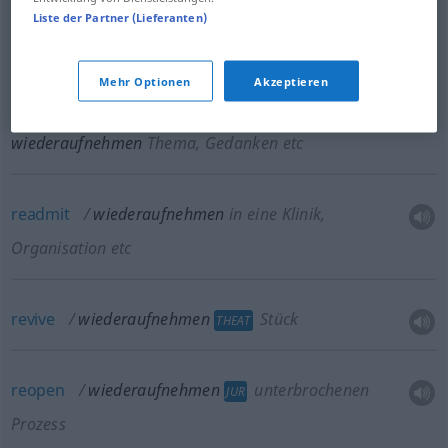
resume
,
take
up
(
sth
)
again
wiederaufnehmen
Liste der Partner (Lieferanten)
Tätigkeit, Verhandlungen etc
Mehr Optionen
Akzeptieren
revert
to,
come
back
to,
take
up
(
sth
)
again
wiederaufnehmen
Thema, Gedanken etc
readmit
wiederaufnehmen
in eine Klinik,
Organisation etc
revive
wiederaufnehmen
Stück
THEAT
reopen
wiederaufnehmen
unterbrochenen
JUR
Prozess