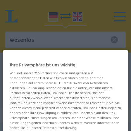
Deutsch-Englisch Wörterbuch
wesenlos
Ihre Privatsphäre ist uns wichtig
Deutsch-Englisch Übersetzung für
Wir und unsere
716
-Partner speichern und greifen auf
personenbezogene Daten wie Browserdaten oder eindeutige
"wesenlos"
Kennungen auf Ihrem Gerät zu. Durch Auswahl von Akzeptieren
aktivieren Sie Tracking-Technologien für die unter „Wir und unsere
Partner verarbeiten Daten, um Ihnen Dienste bereitzustellen“
"wesenlos" Englisch Übersetzung
aufgeführten Zwecke. Wenn Tracker deaktiviert sind, sind manche
Inhalte und Anzeigen möglicherweise nicht mehr so relevant für Sie. Sie
können dieses Menü jederzeit wieder aufrufen, um Ihre Einstellungen zu
ändern oder Ihre Einwilligung zu widerrufen, indem Sie auf den Link
„wesenlos“
: Adjektiv
Privatsphäre-Einstellungen am unteren Rand der Webseite klicken. Ihre
Einstellungen gelten innerhalb unseres Website. Weitere Informationen
finden Sie in unserer Datenschutzerklärung.
wesenlos
adj