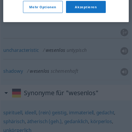
Mehr Optionen
Akzeptieren
nonexistent
a.
non-
,
inexistent
,
unreal
BR
wesenlos
nicht existierend
uncharacteristic
wesenlos
untypisch
shadowy
wesenlos
schemenhaft
Synonyme für "wesenlos"
spirituell
,
ideell
,
(rein) geistig
,
immateriell
,
gedacht
,
sphärisch
,
ätherisch (geh.)
,
gedanklich
,
körperlos
,
unkörperlich