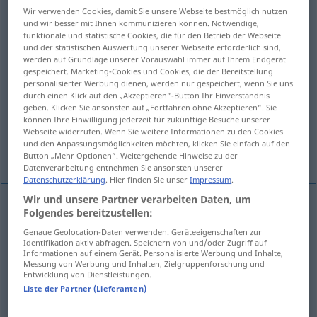
Wir verwenden Cookies, damit Sie unsere Webseite bestmöglich nutzen
und wir besser mit Ihnen kommunizieren können. Notwendige,
Übersicht aller Übersetzungen
funktionale und statistische Cookies, die für den Betrieb der Webseite
(Für mehr Details die Übersetzung anklicken/antippen)
und der statistischen Auswertung unserer Webseite erforderlich sind,
werden auf Grundlage unserer Vorauswahl immer auf Ihrem Endgerät
gespeichert. Marketing-Cookies und Cookies, die der Bereitstellung
insubstantial, incorporeal, immaterial
personalisierter Werbung dienen, werden nur gespeichert, wenn Sie uns
durch einen Klick auf den „Akzeptieren“-Button Ihr Einverständnis
geben. Klicken Sie ansonsten auf „Fortfahren ohne Akzeptieren“. Sie
nonexistent non-, inexistent, unreal
können Ihre Einwilligung jederzeit für zukünftige Besuche unserer
Webseite widerrufen. Wenn Sie weitere Informationen zu den Cookies
und den Anpassungsmöglichkeiten möchten, klicken Sie einfach auf den
uncharacteristic
shadowy
Button „Mehr Optionen“. Weitergehende Hinweise zu der
Datenverarbeitung entnehmen Sie ansonsten unserer
Datenschutzerklärung
. Hier finden Sie unser
Impressum
.
Wir und unsere Partner verarbeiten Daten, um
Folgendes bereitzustellen:
insubstantial
wesenlos
nicht stofflich
Genaue Geolocation-Daten verwenden. Geräteeigenschaften zur
Identifikation aktiv abfragen. Speichern von und/oder Zugriff auf
Informationen auf einem Gerät. Personalisierte Werbung und Inhalte,
incorporeal
wesenlos
nicht stofflich
Messung von Werbung und Inhalten, Zielgruppenforschung und
Entwicklung von Dienstleistungen.
Liste der Partner (Lieferanten)
immaterial
wesenlos
nicht stofflich