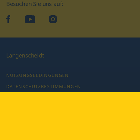
Besuchen Sie uns auf:
facebook
YouTube
Instagram
Langenscheidt
NUTZUNGSBEDINGUNGEN
DATENSCHUTZBESTIMMUNGEN
IMPRESSUM
PRIVATSPHÄRE-EINSTELLUNGEN
LATEINWÖRTERBUCH MIT CODE
Copyright © 2026 PONS Langenscheidt GmbH, Alle Rechte