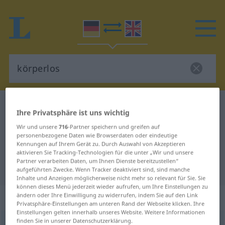
Deutsch-Englisch Wörterbuch
körperlos
Ihre Privatsphäre ist uns wichtig
Deutsch-Englisch Übersetzung für
Wir und unsere
716
-Partner speichern und greifen auf
personenbezogene Daten wie Browserdaten oder eindeutige
"körperlos"
Kennungen auf Ihrem Gerät zu. Durch Auswahl von Akzeptieren
aktivieren Sie Tracking-Technologien für die unter „Wir und unsere
Partner verarbeiten Daten, um Ihnen Dienste bereitzustellen“
"körperlos" Englisch Übersetzung
aufgeführten Zwecke. Wenn Tracker deaktiviert sind, sind manche
Inhalte und Anzeigen möglicherweise nicht mehr so relevant für Sie. Sie
können dieses Menü jederzeit wieder aufrufen, um Ihre Einstellungen zu
„körperlos“
: Adjektiv
ändern oder Ihre Einwilligung zu widerrufen, indem Sie auf den Link
Privatsphäre-Einstellungen am unteren Rand der Webseite klicken. Ihre
Einstellungen gelten innerhalb unseres Website. Weitere Informationen
finden Sie in unserer Datenschutzerklärung.
körperlos
adj