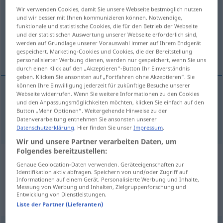
Wir verwenden Cookies, damit Sie unsere Webseite bestmöglich nutzen
Übersicht aller Übersetzungen
und wir besser mit Ihnen kommunizieren können. Notwendige,
funktionale und statistische Cookies, die für den Betrieb der Webseite
(Für mehr Details die Übersetzung anklicken/antippen)
und der statistischen Auswertung unserer Webseite erforderlich sind,
werden auf Grundlage unserer Vorauswahl immer auf Ihrem Endgerät
bodiless, incorporeal, immaterial
gespeichert. Marketing-Cookies und Cookies, die der Bereitstellung
personalisierter Werbung dienen, werden nur gespeichert, wenn Sie uns
durch einen Klick auf den „Akzeptieren“-Button Ihr Einverständnis
geben. Klicken Sie ansonsten auf „Fortfahren ohne Akzeptieren“. Sie
können Ihre Einwilligung jederzeit für zukünftige Besuche unserer
Webseite widerrufen. Wenn Sie weitere Informationen zu den Cookies
bodiless
, incorpor(e)al,
immaterial
körperlos
und den Anpassungsmöglichkeiten möchten, klicken Sie einfach auf den
Button „Mehr Optionen“. Weitergehende Hinweise zu der
Wesen, Sein etc
Datenverarbeitung entnehmen Sie ansonsten unserer
Datenschutzerklärung
. Hier finden Sie unser
Impressum
.
Wir und unsere Partner verarbeiten Daten, um
Folgendes bereitzustellen:
Beispielsätze aus externen Quellen
Genaue Geolocation-Daten verwenden. Geräteeigenschaften zur
Identifikation aktiv abfragen. Speichern von und/oder Zugriff auf
für "körperlos"
Informationen auf einem Gerät. Personalisierte Werbung und Inhalte,
Messung von Werbung und Inhalten, Zielgruppenforschung und
(nicht von der Langenscheidt Redaktion
Entwicklung von Dienstleistungen.
geprüft)
Liste der Partner (Lieferanten)