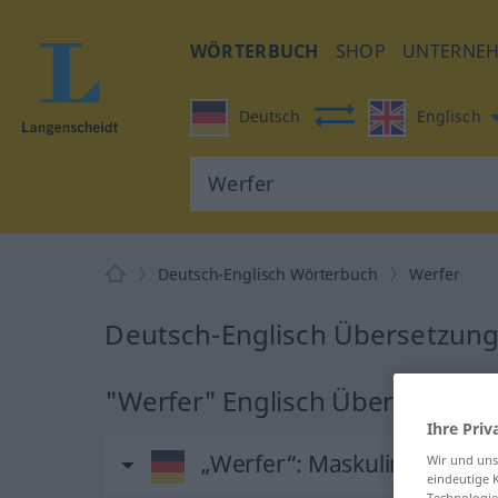
WÖRTERBUCH
SHOP
UNTERNE
Deutsch
Englisch
Deutsch-Englisch Wörterbuch
Werfer
Deutsch-Englisch Übersetzung
"Werfer" Englisch Übersetzung
Ihre Priv
„Werfer“
: Maskulinum
Wir und un
eindeutige 
Technologie