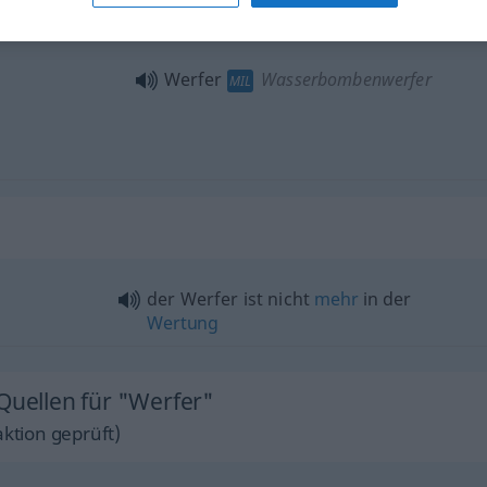
Werfer
Raketenwerfer
MIL
Werfer
Wasserbombenwerfer
MIL
der Werfer ist nicht
mehr
in der
Wertung
Quellen für "Werfer"
ktion geprüft)