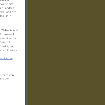
rweise nicht
en zu ändern
eren Rand der
den Sie in
er Webseite und
 Vorauswahl
sonalisierter
Button Ihr
Einwilligung
zu den Cookies
.
zerklärung
.
eichern von
sung von