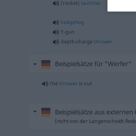
(rocket)
launcher
hedgehog
Y-gun
depth-charge
thrower
Beispielsätze für "Werfer"
the
thrower
is out
Beispielsätze aus externen 
(nicht von der Langenscheidt Reda