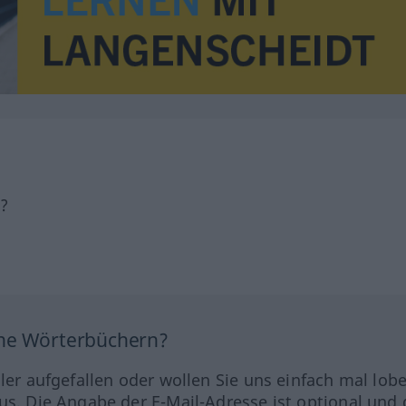
h?
ine Wörterbüchern?
hler aufgefallen oder wollen Sie uns einfach mal lob
us. Die Angabe der E-Mail-Adresse ist optional und 