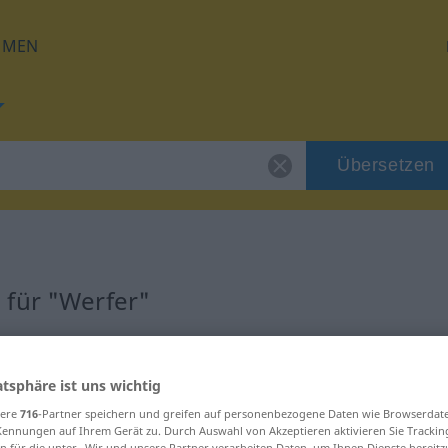
HMEN
Übersetzen
 für "Werfer"
atsphäre ist uns wichtig
sere
716
-Partner speichern und greifen auf personenbezogene Daten wie Browserdat
Kennungen auf Ihrem Gerät zu. Durch Auswahl von Akzeptieren aktivieren Sie Trackin
n für die unter „Wir und unsere Partner verarbeiten Daten, um Ihnen Dienste bereitz