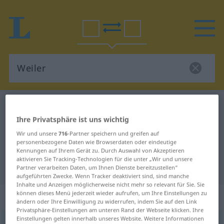
Deutsch-Englisch Wörterbuch
Weiler
Ihre Privatsphäre ist uns wichtig
Deutsch-Englisch Übersetzung für
Wir und unsere
716
-Partner speichern und greifen auf
"Weiler"
personenbezogene Daten wie Browserdaten oder eindeutige
Kennungen auf Ihrem Gerät zu. Durch Auswahl von Akzeptieren
aktivieren Sie Tracking-Technologien für die unter „Wir und unsere
"Weiler" Englisch Übersetzung
Partner verarbeiten Daten, um Ihnen Dienste bereitzustellen“
aufgeführten Zwecke. Wenn Tracker deaktiviert sind, sind manche
Inhalte und Anzeigen möglicherweise nicht mehr so relevant für Sie. Sie
können dieses Menü jederzeit wieder aufrufen, um Ihre Einstellungen zu
„Weiler“
: Maskulinum
ändern oder Ihre Einwilligung zu widerrufen, indem Sie auf den Link
Privatsphäre-Einstellungen am unteren Rand der Webseite klicken. Ihre
Einstellungen gelten innerhalb unseres Website. Weitere Informationen
Weiler
[ˈvailər]
m
<
Weilers
;
Weiler
>