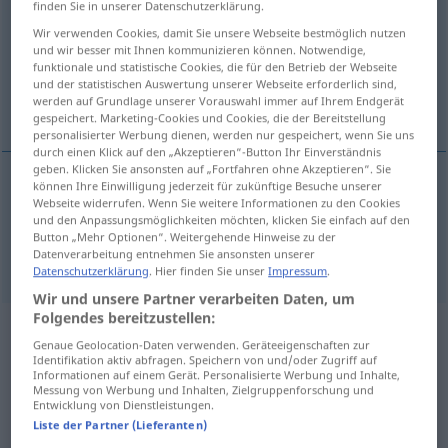
finden Sie in unserer Datenschutzerklärung.
Wir verwenden Cookies, damit Sie unsere Webseite bestmöglich nutzen
Übersicht aller Übersetzungen
und wir besser mit Ihnen kommunizieren können. Notwendige,
(Für mehr Details die Übersetzung anklicken/antippen)
funktionale und statistische Cookies, die für den Betrieb der Webseite
und der statistischen Auswertung unserer Webseite erforderlich sind,
werden auf Grundlage unserer Vorauswahl immer auf Ihrem Endgerät
hamlet, small village
gespeichert. Marketing-Cookies und Cookies, die der Bereitstellung
personalisierter Werbung dienen, werden nur gespeichert, wenn Sie uns
durch einen Klick auf den „Akzeptieren“-Button Ihr Einverständnis
geben. Klicken Sie ansonsten auf „Fortfahren ohne Akzeptieren“. Sie
können Ihre Einwilligung jederzeit für zukünftige Besuche unserer
Webseite widerrufen. Wenn Sie weitere Informationen zu den Cookies
hamlet
Weiler
und den Anpassungsmöglichkeiten möchten, klicken Sie einfach auf den
Button „Mehr Optionen“. Weitergehende Hinweise zu der
small
village
Weiler
Datenverarbeitung entnehmen Sie ansonsten unserer
Datenschutzerklärung
. Hier finden Sie unser
Impressum
.
Wir und unsere Partner verarbeiten Daten, um
Folgendes bereitzustellen:
Beispielsätze aus externen Quellen
Genaue Geolocation-Daten verwenden. Geräteeigenschaften zur
Identifikation aktiv abfragen. Speichern von und/oder Zugriff auf
für "Weiler"
Informationen auf einem Gerät. Personalisierte Werbung und Inhalte,
Messung von Werbung und Inhalten, Zielgruppenforschung und
(nicht von der Langenscheidt Redaktion
Entwicklung von Dienstleistungen.
geprüft)
Liste der Partner (Lieferanten)