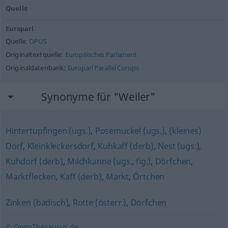
Quelle
Europarl
Quelle:
OPUS
Originaltextquelle:
Europäisches Parlament
Originaldatenbank:
Europarl Parallel Corups
Synonyme für "Weiler"
Hintertupfingen (ugs.)
,
Posemuckel (ugs.)
,
(kleines)
Dorf
,
Kleinkleckersdorf
,
Kuhkaff (derb)
,
Nest (ugs.)
,
Kuhdorf (derb)
,
Milchkanne (ugs., fig.)
,
Dörfchen
,
Marktflecken
,
Kaff (derb)
,
Markt
,
Örtchen
Zinken (badisch)
,
Rotte (österr.)
,
Dörfchen
© OpenThesaurus.de