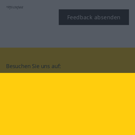
*Pflichtfeld
Feedback absenden
Besuchen Sie uns auf:
facebook
YouTube
Instagram
Langenscheidt
NUTZUNGSBEDINGUNGEN