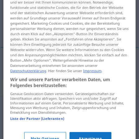
und wir besser mit Ihnen kommunizieren können. Notwendige,
funktionale und statistische Cookies, die für den Betrieb der Webseite
Übersicht aller Übersetzungen
und der statistischen Auswertung unserer Webseite erforderlich sind,
werden auf Grundlage unserer Vorauswahl immer auf Ihrem Endgerät
(Für mehr Details die Übersetzung anklicken/antippen)
gespeichert. Marketing-Cookies und Cookies, die der Bereitstellung
personalisierter Werbung dienen, werden nur gespeichert, wenn Sie uns
one-horse town
durch einen Klick auf den „Akzeptieren“-Button Ihr Einverständnis
geben. Klicken Sie ansonsten auf „Fortfahren ohne Akzeptieren“. Sie
können Ihre Einwilligung jederzeit für zukünftige Besuche unserer
Webseite widerrufen. Wenn Sie weitere Informationen zu den Cookies
und den Anpassungsmöglichkeiten möchten, klicken Sie einfach auf den
Button „Mehr Optionen“. Weitergehende Hinweise zu der
one-horse
town
Kuhkaff
Kuhdorf
Datenverarbeitung entnehmen Sie ansonsten unserer
Datenschutzerklärung
. Hier finden Sie unser
Impressum
.
Wir und unsere Partner verarbeiten Daten, um
Folgendes bereitzustellen:
Synonyme für "Kuhkaff"
Genaue Geolocation-Daten verwenden. Geräteeigenschaften zur
Identifikation aktiv abfragen. Speichern von und/oder Zugriff auf
Informationen auf einem Gerät. Personalisierte Werbung und Inhalte,
Hintertupfingen (ugs.)
,
Posemuckel (ugs.)
,
(kleines)
Messung von Werbung und Inhalten, Zielgruppenforschung und
Entwicklung von Dienstleistungen.
Dorf
,
Kleinkleckersdorf
,
Nest (ugs.)
,
Kuhdorf (derb)
,
Liste der Partner (Lieferanten)
Milchkanne (ugs., fig.)
,
Dörfchen
,
Marktflecken
,
Kaff
(derb)
,
Markt
,
Weiler
,
Örtchen
Mehr Optionen
Akzeptieren