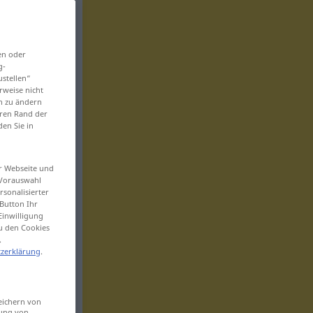
en oder
g-
ustellen“
rweise nicht
en zu ändern
eren Rand der
den Sie in
er Webseite und
 Vorauswahl
sonalisierter
Button Ihr
Einwilligung
zu den Cookies
.
zerklärung
.
eichern von
sung von