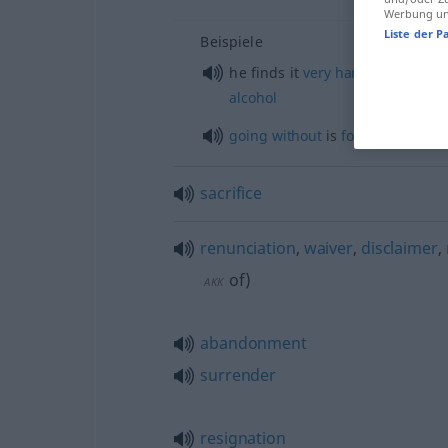
Werbung und
Liste der P
Beispiele
od
he finds it
very
hard
to
do
(
g
alcohol
going
without
is
foreign
to him
sacrifice
renunciation
,
waiver
,
disclaimer
,
of
)
AKK
abandonment
surrender
resignation