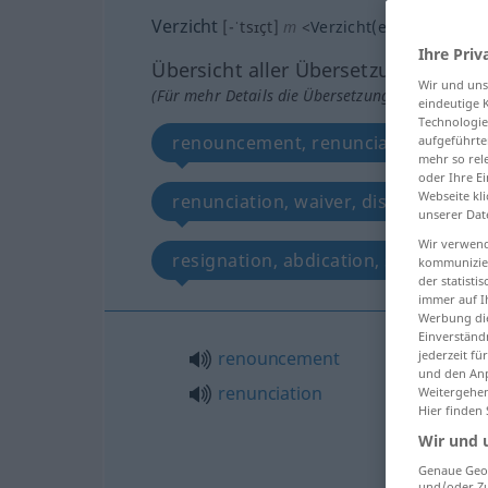
Verzicht
[-ˈtsɪçt]
m
<
Verzicht(e)s
;
Verzichte
Ihre Priv
Übersicht aller Übersetzungen
Wir und un
(Für mehr Details die Übersetzung anklicken/an
eindeutige 
Technologie
renouncement, renunciation
aufgeführte
mehr so rel
oder Ihre E
Webseite kli
renunciation, waiver, disclaimer, r
unserer Dat
Wir verwend
resignation, abdication, surrender,
kommunizier
der statist
immer auf I
Werbung die
Einverständ
renouncement
jederzeit f
und den Anp
renunciation
Weitergehen
Hier finden
Wir und 
Genaue Geol
und/oder Zu