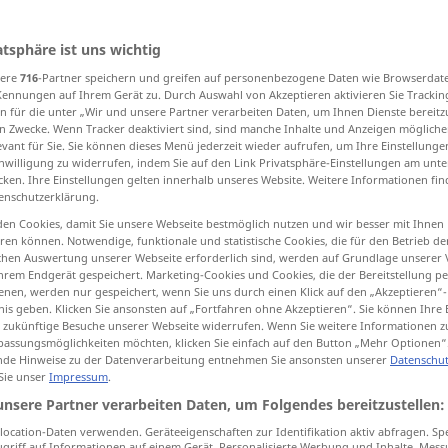
>
atsphäre ist uns wichtig
sere
716
-Partner speichern und greifen auf personenbezogene Daten wie Browserdat
tippen)
Kennungen auf Ihrem Gerät zu. Durch Auswahl von Akzeptieren aktivieren Sie Trackin
n für die unter „Wir und unsere Partner verarbeiten Daten, um Ihnen Dienste bereitz
sacrifice
n Zwecke. Wenn Tracker deaktiviert sind, sind manche Inhalte und Anzeigen mögliche
evant für Sie. Sie können dieses Menü jederzeit wieder aufrufen, um Ihre Einstellung
inwilligung zu widerrufen, indem Sie auf den Link Privatsphäre-Einstellungen am unt
cken. Ihre Einstellungen gelten innerhalb unseres Website. Weitere Informationen fin
elease, abandonment
enschutzerklärung.
en Cookies, damit Sie unsere Webseite bestmöglich nutzen und wir besser mit Ihnen
 relinquishment
en können. Notwendige, funktionale und statistische Cookies, die für den Betrieb d
ischen Auswertung unserer Webseite erforderlich sind, werden auf Grundlage unserer
hrem Endgerät gespeichert. Marketing-Cookies und Cookies, die der Bereitstellung per
nen, werden nur gespeichert, wenn Sie uns durch einen Klick auf den „Akzeptieren“-
nis geben. Klicken Sie ansonsten auf „Fortfahren ohne Akzeptieren“. Sie können Ihre 
ür zukünftige Besuche unserer Webseite widerrufen. Wenn Sie weitere Informationen 
Verzicht
Aufgabe
assungsmöglichkeiten möchten, klicken Sie einfach auf den Button „Mehr Optionen“
de Hinweise zu der Datenverarbeitung entnehmen Sie ansonsten unserer
Datenschut
 Sie unser
Impressum
.
unsere Partner verarbeiten Daten, um Folgendes bereitzustellen:
leisten
od
Verzicht
(
üben) → siehe
ocation-Daten verwenden. Geräteeigenschaften zur Identifikation aktiv abfragen. Sp
verzichten
„
“
griff auf Informationen auf einem Gerät. Personalisierte Werbung und Inhalte, Mes