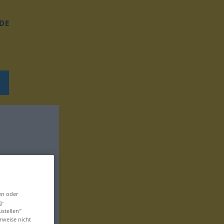
DE
en oder
g-
ustellen“
rweise nicht