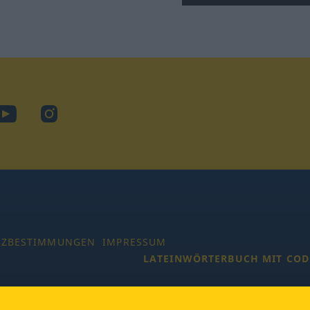
ook
YouTube
Instagram
TZBESTIMMUNGEN
IMPRESSUM
LATEINWÖRTERBUCH MIT COD
 Alle Rechte vorbehalten.