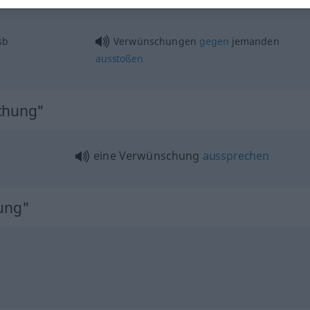
sb
Verwünschungen
gegen
jemanden
ausstoßen
schung"
eine Verwünschung
aussprechen
ung"