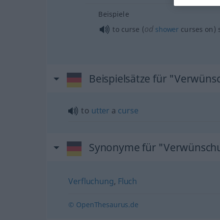
Beispiele
od
to curse (
shower
curses on)
Beispielsätze für "Verwün
to
utter
a
curse
Synonyme für "Verwünsch
Verfluchung
,
Fluch
© OpenThesaurus.de