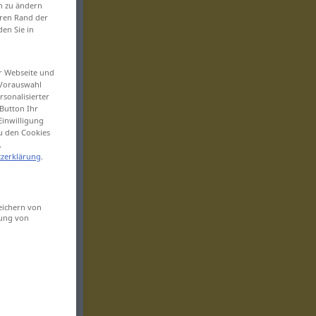
en zu ändern
eren Rand der
den Sie in
er Webseite und
 Vorauswahl
sonalisierter
Button Ihr
Einwilligung
zu den Cookies
.
zerklärung
.
eichern von
sung von