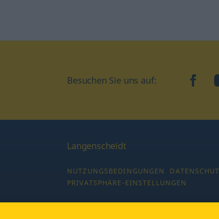
Besuchen Sie uns auf:
faceb
Langenscheidt
NUTZUNGSBEDINGUNGEN
DATENSCHU
PRIVATSPHÄRE-EINSTELLUNGEN
Copyright © 2026 PONS Langenscheidt GmbH,