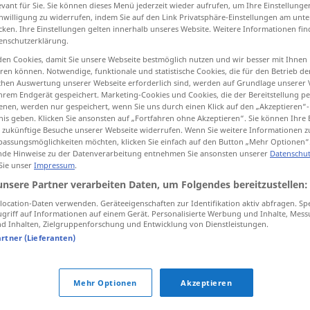
evant für Sie. Sie können dieses Menü jederzeit wieder aufrufen, um Ihre Einstellung
chungen
>
inwilligung zu widerrufen, indem Sie auf den Link Privatsphäre-Einstellungen am unt
cken. Ihre Einstellungen gelten innerhalb unseres Website. Weitere Informationen fin
enschutzerklärung.
tippen)
en Cookies, damit Sie unsere Webseite bestmöglich nutzen und wir besser mit Ihnen
en können. Notwendige, funktionale und statistische Cookies, die für den Betrieb d
ischen Auswertung unserer Webseite erforderlich sind, werden auf Grundlage unserer
curse, oath, expletive
hrem Endgerät gespeichert. Marketing-Cookies und Cookies, die der Bereitstellung per
nen, werden nur gespeichert, wenn Sie uns durch einen Klick auf den „Akzeptieren“-
nis geben. Klicken Sie ansonsten auf „Fortfahren ohne Akzeptieren“. Sie können Ihre 
ür zukünftige Besuche unserer Webseite widerrufen. Wenn Sie weitere Informationen 
assungsmöglichkeiten möchten, klicken Sie einfach auf den Button „Mehr Optionen“
Verwünschung
Verzauberung
de Hinweise zu der Datenverarbeitung entnehmen Sie ansonsten unserer
Datenschut
 Sie unser
Impressum
.
unsere Partner verarbeiten Daten, um Folgendes bereitzustellen:
Verwünschung
Verhexung
ocation-Daten verwenden. Geräteeigenschaften zur Identifikation aktiv abfragen. Sp
griff auf Informationen auf einem Gerät. Personalisierte Werbung und Inhalte, Mes
 Inhalten, Zielgruppenforschung und Entwicklung von Dienstleistungen.
artner (Lieferanten)
Verwünschung
Fluch
Mehr Optionen
Akzeptieren