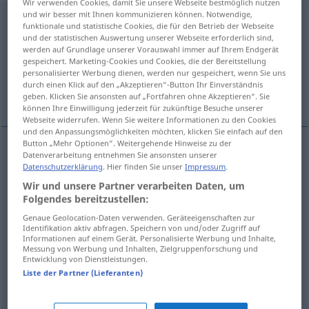
Wir verwenden Cookies, damit Sie unsere Webseite bestmöglich nutzen
und wir besser mit Ihnen kommunizieren können. Notwendige,
verballhornen
[-ˌhɔrnən]
v/t
<
kein
ge-
;
h
>
funktionale und statistische Cookies, die für den Betrieb der Webseite
und der statistischen Auswertung unserer Webseite erforderlich sind,
Übersicht aller Übersetzungen
werden auf Grundlage unserer Vorauswahl immer auf Ihrem Endgerät
gespeichert. Marketing-Cookies und Cookies, die der Bereitstellung
(Für mehr Details die Übersetzung anklicken/antippen)
personalisierter Werbung dienen, werden nur gespeichert, wenn Sie uns
durch einen Klick auf den „Akzeptieren“-Button Ihr Einverständnis
distort, corrupt, misuse, twist
ridicule
geben. Klicken Sie ansonsten auf „Fortfahren ohne Akzeptieren“. Sie
können Ihre Einwilligung jederzeit für zukünftige Besuche unserer
Webseite widerrufen. Wenn Sie weitere Informationen zu den Cookies
und den Anpassungsmöglichkeiten möchten, klicken Sie einfach auf den
Button „Mehr Optionen“. Weitergehende Hinweise zu der
Datenverarbeitung entnehmen Sie ansonsten unserer
distort
verballhornen
entstellen, verzerren
Datenschutzerklärung
. Hier finden Sie unser
Impressum
.
Wir und unsere Partner verarbeiten Daten, um
corrupt
verballhornen
entstellen, verzerren
Folgendes bereitzustellen:
Genaue Geolocation-Daten verwenden. Geräteeigenschaften zur
Identifikation aktiv abfragen. Speichern von und/oder Zugriff auf
twist
verballhornen
entstellen, verzerren
Informationen auf einem Gerät. Personalisierte Werbung und Inhalte,
Messung von Werbung und Inhalten, Zielgruppenforschung und
Entwicklung von Dienstleistungen.
misuse
verballhornen
unabsichtlich
Liste der Partner (Lieferanten)