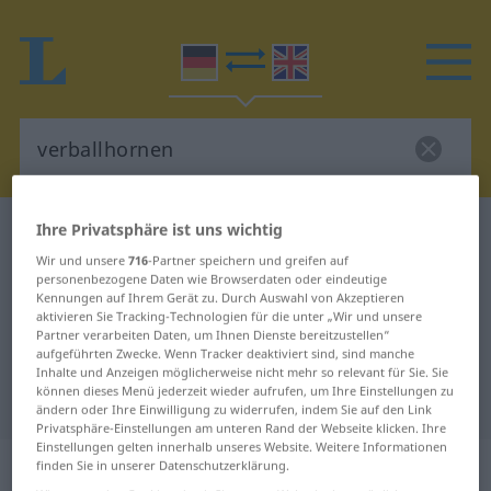
Ihre Privatsphäre ist uns wichtig
Deutsch-Englisch Wörterbuch
verballhornen
Wir und unsere
716
-Partner speichern und greifen auf
Deutsch-Englisch Übersetzung für
personenbezogene Daten wie Browserdaten oder eindeutige
"verballhornen"
Kennungen auf Ihrem Gerät zu. Durch Auswahl von Akzeptieren
aktivieren Sie Tracking-Technologien für die unter „Wir und unsere
Partner verarbeiten Daten, um Ihnen Dienste bereitzustellen“
aufgeführten Zwecke. Wenn Tracker deaktiviert sind, sind manche
"verballhornen" Englisch
Inhalte und Anzeigen möglicherweise nicht mehr so relevant für Sie. Sie
können dieses Menü jederzeit wieder aufrufen, um Ihre Einstellungen zu
Übersetzung
ändern oder Ihre Einwilligung zu widerrufen, indem Sie auf den Link
Privatsphäre-Einstellungen am unteren Rand der Webseite klicken. Ihre
Einstellungen gelten innerhalb unseres Website. Weitere Informationen
„verballhornen“
: transitives Verb
finden Sie in unserer Datenschutzerklärung.