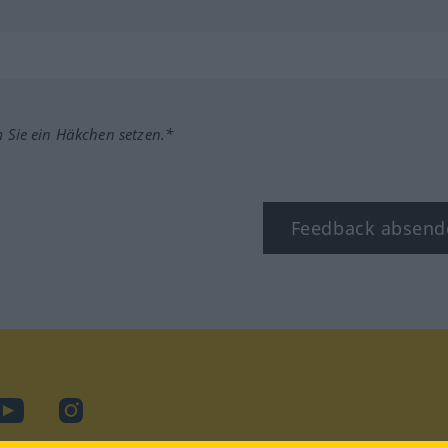
m Sie ein Häkchen setzen.*
Feedback absend
ook
YouTube
Instagram