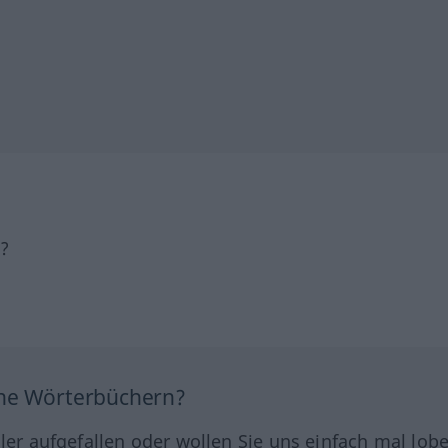
h?
ine Wörterbüchern?
hler aufgefallen oder wollen Sie uns einfach mal lob