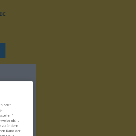
DE
en oder
g-
ustellen“
rweise nicht
en zu ändern
eren Rand der
den Sie in