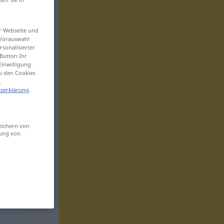
er Webseite und
 Vorauswahl
sonalisierter
Button Ihr
Einwilligung
zu den Cookies
.
zerklärung
.
eichern von
sung von