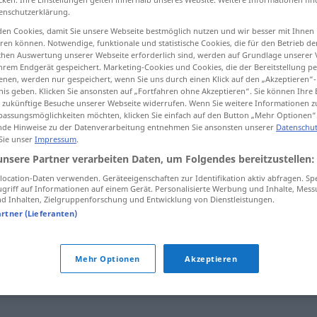
enschutzerklärung.
en Cookies, damit Sie unsere Webseite bestmöglich nutzen und wir besser mit Ihnen
en können. Notwendige, funktionale und statistische Cookies, die für den Betrieb d
ischen Auswertung unserer Webseite erforderlich sind, werden auf Grundlage unserer
tippen)
hrem Endgerät gespeichert. Marketing-Cookies und Cookies, die der Bereitstellung per
nen, werden nur gespeichert, wenn Sie uns durch einen Klick auf den „Akzeptieren“-
ue
nis geben. Klicken Sie ansonsten auf „Fortfahren ohne Akzeptieren“. Sie können Ihre 
ür zukünftige Besuche unserer Webseite widerrufen. Wenn Sie weitere Informationen 
assungsmöglichkeiten möchten, klicken Sie einfach auf den Button „Mehr Optionen“
de Hinweise zu der Datenverarbeitung entnehmen Sie ansonsten unserer
Datenschut
 Sie unser
Impressum
.
lesque
persiflieren
BR
unsere Partner verarbeiten Daten, um Folgendes bereitzustellen:
ocation-Daten verwenden. Geräteeigenschaften zur Identifikation aktiv abfragen. Sp
griff auf Informationen auf einem Gerät. Personalisierte Werbung und Inhalte, Mes
 Inhalten, Zielgruppenforschung und Entwicklung von Dienstleistungen.
"
artner (Lieferanten)
nen
,
travestieren (geh.)
,
parodieren
,
nachahmen
,
veräppeln
Mehr Optionen
Akzeptieren