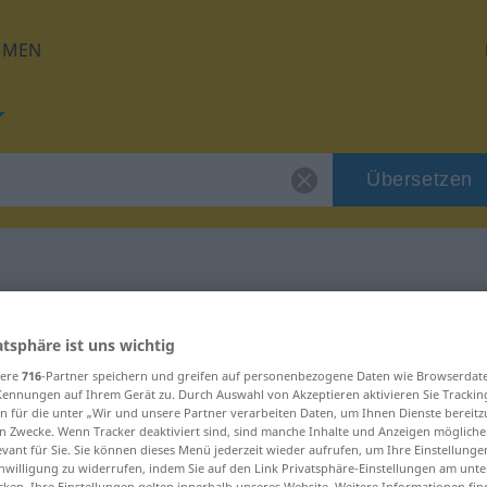
HMEN
Übersetzen
für "persiflieren"
atsphäre ist uns wichtig
sere
716
-Partner speichern und greifen auf personenbezogene Daten wie Browserdat
tzung
Kennungen auf Ihrem Gerät zu. Durch Auswahl von Akzeptieren aktivieren Sie Trackin
n für die unter „Wir und unsere Partner verarbeiten Daten, um Ihnen Dienste bereitz
n Zwecke. Wenn Tracker deaktiviert sind, sind manche Inhalte und Anzeigen mögliche
erb
evant für Sie. Sie können dieses Menü jederzeit wieder aufrufen, um Ihre Einstellung
inwilligung zu widerrufen, indem Sie auf den Link Privatsphäre-Einstellungen am unt
cken. Ihre Einstellungen gelten innerhalb unseres Website. Weitere Informationen fin